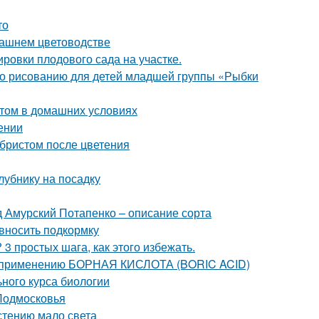
то
машнем цветоводстве
ровки плодового сада на участке.
 по рисованию для детей младшей группы «Рыбки
стом в домашних условиях
ении
абристом после цветения
клубнику на посадку
 Амурский Потапенко – описание сорта
 вносить подкормку
3 простых шага, как этого избежать.
о применению БОРНАЯ КИСЛОТА (BORIC ACID)
ьного курса биологии
 Подмосковья
астению мало света