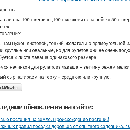
диенты:
та лаваша;100 г ветчины;100 г моркови по-корейски;50 г тве
ения.
товление:
 нам нужен листовой, тонкий, желательно прямоугольной 
и круглые или овальные, но для рулетов они не очень подхо
буется 2 листа лаваша одинакового размера.
мся начинкой для рулета из лаваша – ветчину режем мелки
ый сыр натираем на терку – среднюю или крупную.
ь дальше →
ледние обновления на сайте:
вые растения на земле. Происхождение растений
важных правил посадки деревьев от опытного садовника. 1