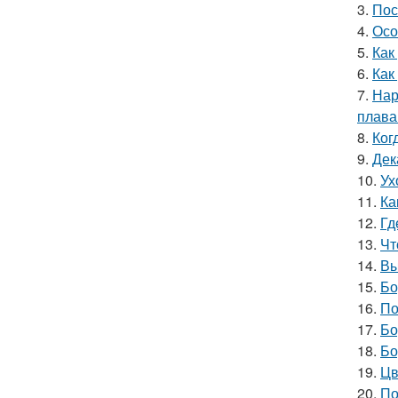
3.
Пос
4.
Осо
5.
Как
6.
Как
7.
Нар
плава
8.
Ког
9.
Дек
10.
Ух
11.
Ка
12.
Гд
13.
Чт
14.
Вы
15.
Бо
16.
По
17.
Бо
18.
Бо
19.
Цв
20.
По