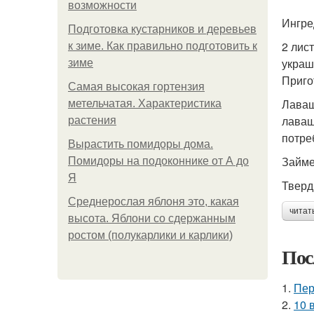
возможности
Ингре
Подготовка кустарников и деревьев
2 лис
к зиме. Как правильно подготовить к
украш
зиме
Приго
Самая высокая гортензия
Лаваш
метельчатая. Характеристика
лаваш
растения
потре
Вырастить помидоры дома.
Займе
Помидоры на подоконнике от А до
Я
Тверд
Среднерослая яблоня это, какая
читат
высота. Яблони со сдержанным
ростом (полукарлики и карлики)
Пос
1.
Пер
2.
10 