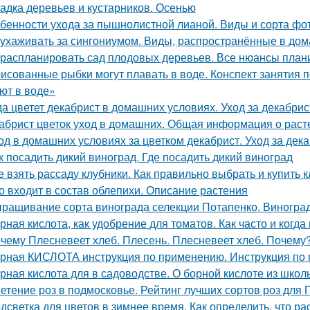
адка деревьев и кустарников. Осенью
бенности ухода за пышнолистной лианой. Виды и сорта фо
 ухаживать за сингониумом. Виды, распространённые в до
 распланировать сад плодовых деревьев. Все нюансы плани
исованные рыбки могут плавать в воде. Конспект занятия
ют в воде»
да цветет декабрист в домашних условиях. Уход за декабри
абрист цветок уход в домашних. Общая информация о раст
од в домашних условиях за цветком декабрист. Уход за дек
к посадить дикий виноград. Где посадить дикий виноград
е взять рассаду клубники. Как правильно выбрать и купить 
о входит в состав облепихи. Описание растения
ращивание сорта винограда селекции Потапенко. Виноград
рная кислота, как удобрение для томатов. Как часто и когда
чему Плесневеет хлеб. Плесень. Плесневеет хлеб. Почему? 
рная КИСЛОТА инструкция по применению. Инструкция п
рная кислота для в садоводстве. О борной кислоте из школ
етение роз в подмосковье. Рейтинг лучших сортов роз для
дсветка для цветов в зимнее время. Как определить, что р