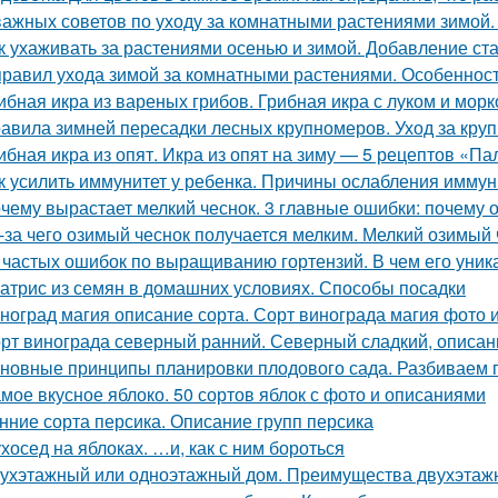
важных советов по уходу за комнатными растениями зимой
к ухаживать за растениями осенью и зимой. Добавление ст
правил ухода зимой за комнатными растениями. Особеннос
ибная икра из вареных грибов. Грибная икра с луком и мор
авила зимней пересадки лесных крупномеров. Уход за кру
ибная икра из опят. Икра из опят на зиму — 5 рецептов «П
к усилить иммунитет у ребенка. Причины ослабления иммун
чему вырастает мелкий чеснок. 3 главные ошибки: почему 
-за чего озимый чеснок получается мелким. Мелкий озимый 
 частых ошибок по выращиванию гортензий. В чем его уник
атрис из семян в домашних условиях. Способы посадки
ноград магия описание сорта. Сорт винограда магия фото 
рт винограда северный ранний. Северный сладкий, описан
новные принципы планировки плодового сада. Разбиваем 
мое вкусное яблоко. 50 сортов яблок с фото и описаниями
нние сорта персика. Описание групп персика
хосед на яблоках. …и, как с ним бороться
ухэтажный или одноэтажный дом. Преимущества двухэтаж