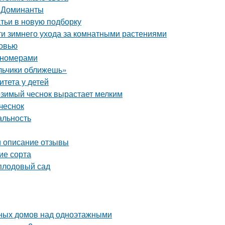
. Доминанты
атьи в новую подборку
ти зимнего ухода за комнатными растениями
ковью
пномерами
альчики оближешь»
итета у детей
озимый чеснок вырастает мелким
чеснок
альность
и описание отзывы
ие сорта
плодовый сад
ных домов над одноэтажными