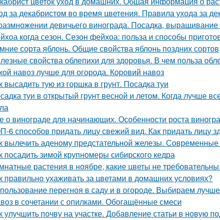
кабрист цветок уход в домашних. Общая информация о рас
од за декабристом во время цветения. Правила ухода за д
размножении девичьего винограда. Посадка, выращивание
йхоа когда сезон. Сезон фейхоа: польза и способы пригото
мние сорта яблонь. Общие свойства яблонь поздних сортов
лезные свойства облепихи для здоровья. В чем польза обл
кой навоз лучше для огорода. Коровий навоз
к высадить тую из горшка в грунт. Посадка туи
садка туи в открытый грунт весной и летом. Когда лучше вс
ла
е о винограде для начинающих. Особенности роста виногр
П-6 способов придать лицу свежий вид. Как придать лицу з
к вылечить аденому предстательной железы. Современные
к посадить зимой крупномеры сибирского кедра
мнатные растения в ноябре, какие цветы не требовательн
к правильно ухаживать за цветами в домашних условиях?
пользование перегноя в саду и в огороде. Выбираем лучш
воз в сочетании с опилками. Обогащённые смеси
к улучшить почву на участке. Добавление статьи в новую п