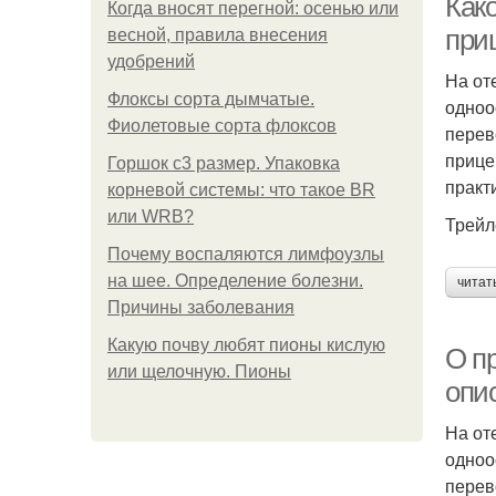
Как
Когда вносят перегной: осенью или
при
весной, правила внесения
удобрений
На от
Флоксы сорта дымчатые.
одноо
Фиолетовые сорта флоксов
перев
прице
Горшок с3 размер. Упаковка
практ
корневой системы: что такое BR
или WRB?
Трейл
Почему воспаляются лимфоузлы
на шее. Определение болезни.
читат
Причины заболевания
Какую почву любят пионы кислую
О п
или щелочную. Пионы
опи
На от
одноо
перев