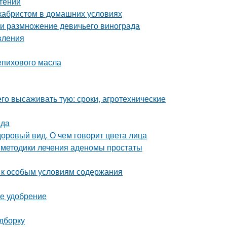
тении
екабристом в домашних условиях
 и размножение девичьего винограда
вления
епихового масла
его высаживать тую: сроки, агротехнические
ада
доровый вид. О чем говорит цвета лица
 методики лечения аденомы простаты
ы к особым условиям содержания
ее удобрение
одборку