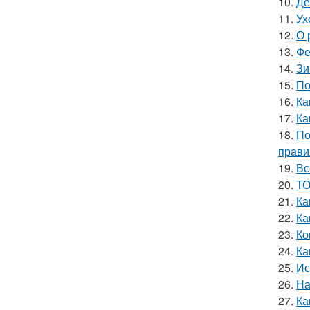
10.
Де
11.
Ух
12.
О 
13.
Фе
14.
Зи
15.
По
16.
Ка
17.
Ка
18.
По
прави
19.
Вс
20.
ТО
21.
Ка
22.
Ка
23.
Ко
24.
Ка
25.
Ис
26.
На
27.
Ка