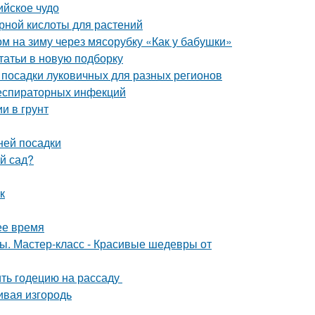
ийское чудо
рной кислоты для растений
ом на зиму через мясорубку «Как у бабушки»
татьи в новую подборку
 посадки луковичных для разных регионов
респираторных инфекций
и в грунт
ней посадки
ый сад?
к
ее время
ты. Мастер-класс - Красивые шедевры от
ить годецию на рассаду
ивая изгородь