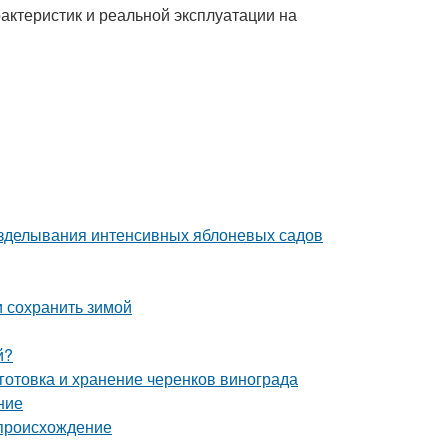
рактеристик и реальной эксплуатации на
озделывания интенсивных яблоневых садов
и сохранить зимой
й?
готовка и хранение черенков винограда
ние
 происхождение