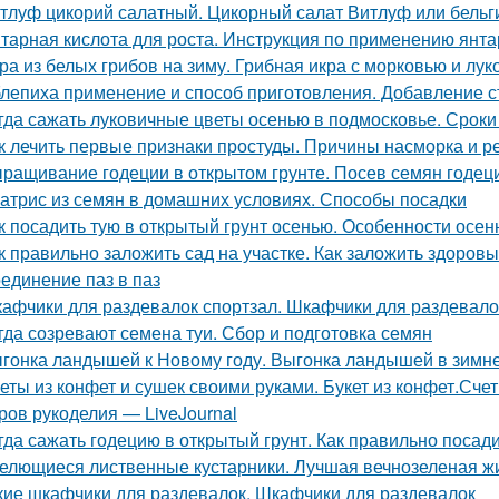
тлуф цикорий салатный. Цикорный салат Витлуф или бельг
тарная кислота для роста. Инструкция по применению янта
ра из белых грибов на зиму. Грибная икра с морковью и лук
лепиха применение и способ приготовления. Добавление с
гда сажать луковичные цветы осенью в подмосковье. Сроки
к лечить первые признаки простуды. Причины насморка и 
ращивание годеции в открытом грунте. Посев семян годеци
атрис из семян в домашних условиях. Способы посадки
к посадить тую в открытый грунт осенью. Особенности осен
к правильно заложить сад на участке. Как заложить здоров
единение паз в паз
афчики для раздевалок спортзал. Шкафчики для раздевало
гда созревают семена туи. Сбор и подготовка семян
гонка ландышей к Новому году. Выгонка ландышей в зимн
еты из конфет и сушек своими руками. Букет из конфет.Сче
ров рукоделия — LiveJournal
гда сажать годецию в открытый грунт. Как правильно посад
елющиеся лиственные кустарники. Лучшая вечнозеленая ж
кие шкафчики для раздевалок. Шкафчики для раздевалок