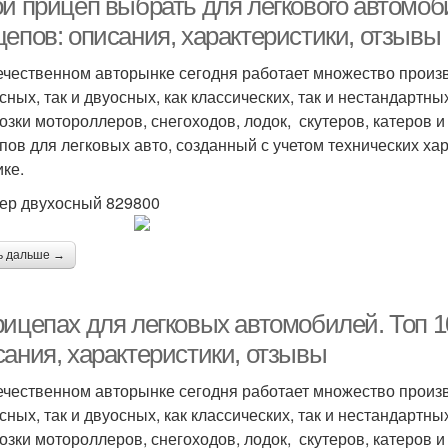
ой прицеп выбрать для легкового автомоб
цепов: описания, характеристики, отзывы
ечественном авторынке сегодня работает множество произв
сных, так и двуосных, как классических, так и нестандарт
озки мотороллеров, снегоходов, лодок, скутеров, катеров 
пов для легковых авто, созданный с учетом технических ха
ике.
ер двухосный 829800
ь дальше →
рицепах для легковых автомобилей. Топ 1
сания, характеристики, отзывы
ечественном авторынке сегодня работает множество произв
сных, так и двуосных, как классических, так и нестандарт
озки мотороллеров, снегоходов, лодок, скутеров, катеров 