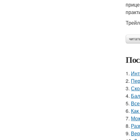
прице
практ
Трейл
читат
Пос
1.
Инт
2.
Пер
3.
Ско
4.
Бал
5.
Все
6.
Как
7.
Мож
8.
Раз
9.
Вер