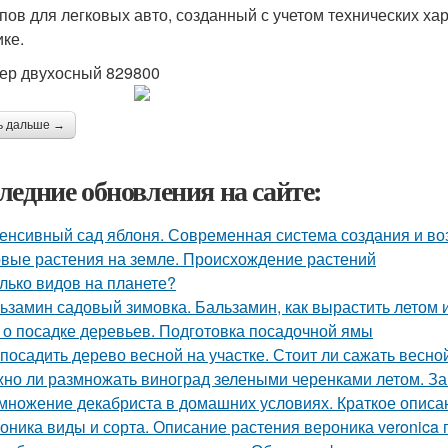
пов для легковых авто, созданный с учетом технических ха
ике.
ер двухосный 829800
ь дальше →
ледние обновления на сайте:
енсивный сад яблоня. Современная система создания и в
вые растения на земле. Происхождение растений
лько видов на планете?
ьзамин садовый зимовка. Бальзамин, как вырастить летом 
 о посадке деревьев. Подготовка посадочной ямы
 посадить дерево весной на участке. Стоит ли сажать весно
но ли размножать виноград зелеными черенками летом. За
множение декабриста в домашних условиях. Краткое описа
оника виды и сорта. Описание растения вероника veronica