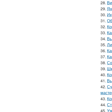
28.
Ви
29.
Ян
30.
Ик
31.
Об
32.
Ко
33.
Ка
34.
Вы
35.
Ли
36.
Ка
37.
Ка
38.
Со
39.
Шк
40.
Ко
41.
Вы
42.
Сч
масте
43.
Ко
44.
Ст
45.
Уз