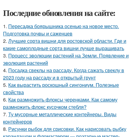
Последние обновления на сайте:
1.
Пересадка боярышника осенью на новое место.
Подготовка почвы и саженцев
2.
Лучшие сорта вишни для ростовской области. Где и
какие самоплодные сорта вишни лучше выращивать
3.
Процесс эволюции растений на Земли. Появление и
эволюция растений
4.
Посадка свеклы на рассаду. Когда сажать свеклу в
2023 году на рассаду и в открытый грунт
5.
Как вырастить роскошный сингониум. Полезные
свойства
6.
Как размножить флоксы черенками. Как самому
размножить флокс кусочком стебля?
7.
Ту мусорные металлические контейнеры. Виды
контейнеров
8.
Рисунки рыбок для срисовки. Как нарисовать рыбку
карандашом и фломастером — поэтапные мастер-