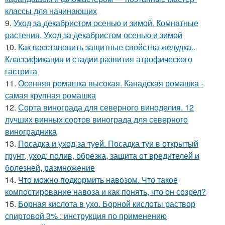
классы для начинающих
9.
Уход за декабристом осенью и зимой. Комнатные
растения. Уход за декабристом осенью и зимой
10.
Как восстановить защитные свойства желудка..
Классификация и стадии развития атрофического
гастрита
11.
Осенняя ромашка высокая. Канадская ромашка -
самая крупная ромашка
12.
Сорта винограда для северного виноделия. 12
лучших винных сортов винограда для северного
виноградника
13.
Посадка и уход за туей. Посадка туи в открытый
грунт, уход: полив, обрезка, защита от вредителей и
болезней, размножение
14.
Что можно подкормить навозом. Что такое
компостирование навоза и как понять, что он созрел?
15.
Борная кислота в ухо. Борной кислоты раствор
спиртовой 3% : инструкция по применению