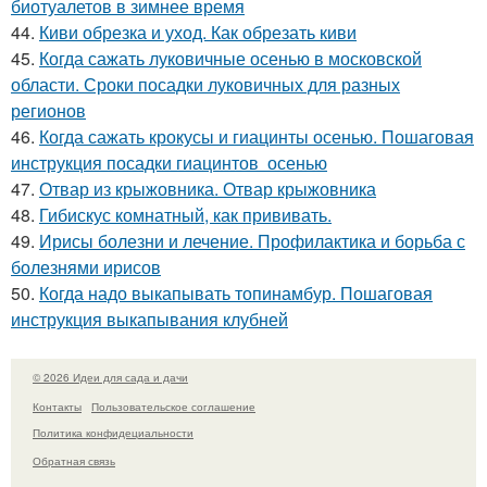
биотуалетов в зимнее время
44.
Киви обрезка и уход. Как обрезать киви
45.
Когда сажать луковичные осенью в московской
области. Сроки посадки луковичных для разных
регионов
46.
Когда сажать крокусы и гиацинты осенью. Пошаговая
инструкция посадки гиацинтов осенью
47.
Отвар из крыжовника. Отвар крыжовника
48.
Гибискус комнатный, как прививать.
49.
Ирисы болезни и лечение. Профилактика и борьба с
болезнями ирисов
50.
Когда надо выкапывать топинамбур. Пошаговая
инструкция выкапывания клубней
© 2026 Идеи для сада и дачи
Контакты
Пользовательское соглашение
Политика конфидециальности
Обратная связь