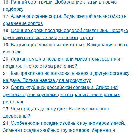
16.
Ранний сорт груши. Добавление статьи в новую
подборку
17.
Алыча описание сорта. Виды желтой алычи: обзор и
сравнение сортов
18.
Осенние сроки посадки садовой земляники. Посадка
клубники осенью: схемы, способы, сорта
19.
Вакцинация домашних животных. Вакцинация собак
и кошек
20.
Левкантемелла поздняя или хризантема осенняя
поздняя. Что же это за растение?
21.
Как правильно использовать навоз и другую органику
на даче. Польза навоза для агрокультур
22.
Сорта клубники российской селекции. Описание
лучших сортов клубники для выращивания в разных
регионах
23.
Чем придать дереву цвет. Как изменить цвет
древесины?
24.
Особенности посадки хвойных крупномеров зимой.
Зимняя посадка хвойных крупномеров: бережно и