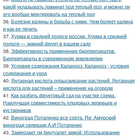
какой укладывать ламинат под теплый пол, и можно ли
его вообще монтировать на теплый пол
36.
Болезни калины и борьба с ними. Чем болеет калина
и как ее лечить
37.
Хурма в средней полосе россии. Хурма в средней
полосе — зимний фрукт в вашем саду
38.
Эффективность применения биопрепаратов.
Биопрепараты в современном земледелии
39.
Условия содержания Каланхоэ. Каланхоэ - условия
содержания и уход
40.
Янтарная кислота опрыскивание растений. Янтарная
кислота для растений – применение на огороде
41.
Как разбить фруктовый сад на участке схема.
Наилучшая совместимость плодовых деревьев и
кустарников
42.
Виноград Потапенко все сорта. Re: Амурский
виноград селекции А.И Потапенко
43.
Замерзает ли биотуалет зимой. Использование