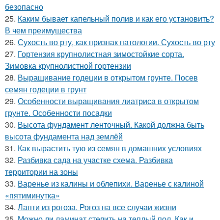
безопасно
25.
Каким бывает капельный полив и как его установить?
В чем преимущества
26.
Сухость во рту, как признак патологии. Сухость во рту
27.
Гортензия крупнолистная зимостойкие сорта.
Зимовка крупнолистной гортензии
28.
Выращивание годеции в открытом грунте. Посев
семян годеции в грунт
29.
Особенности выращивания лиатриса в открытом
грунте. Особенности посадки
30.
Высота фундамент ленточный. Какой должна быть
высота фундамента над землёй
31.
Как вырастить тую из семян в домашних условиях
32.
Разбивка сада на участке схема. Разбивка
территории на зоны
33.
Варенье из калины и облепихи. Варенье с калиной
«пятиминутка»
34.
Лапти из рогоза. Рогоз на все случаи жизни
35.
Можно ли ламинат стелить на теплый пол. Как и