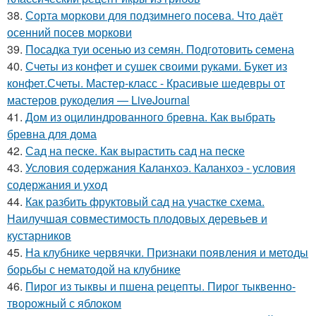
38.
Сорта моркови для подзимнего посева. Что даёт
осенний посев моркови
39.
Посадка туи осенью из семян. Подготовить семена
40.
Счеты из конфет и сушек своими руками. Букет из
конфет.Счеты. Мастер-класс - Красивые шедевры от
мастеров рукоделия — LiveJournal
41.
Дом из оцилиндрованного бревна. Как выбрать
бревна для дома
42.
Сад на песке. Как вырастить сад на песке
43.
Условия содержания Каланхоэ. Каланхоэ - условия
содержания и уход
44.
Как разбить фруктовый сад на участке схема.
Наилучшая совместимость плодовых деревьев и
кустарников
45.
На клубнике червячки. Признаки появления и методы
борьбы с нематодой на клубнике
46.
Пирог из тыквы и пшена рецепты. Пирог тыквенно-
творожный с яблоком