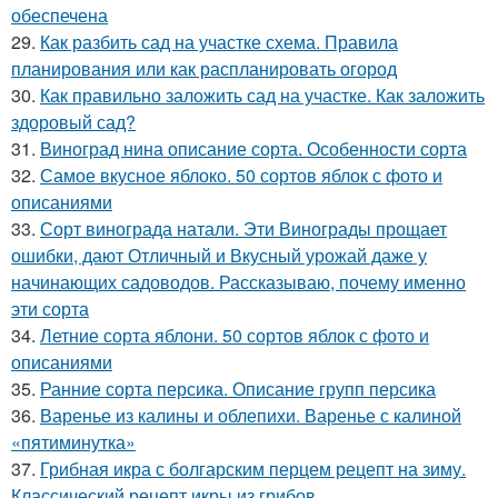
обеспечена
29.
Как разбить сад на участке схема. Правила
планирования или как распланировать огород
30.
Как правильно заложить сад на участке. Как заложить
здоровый сад?
31.
Виноград нина описание сорта. Особенности сорта
32.
Самое вкусное яблоко. 50 сортов яблок с фото и
описаниями
33.
Сорт винограда натали. Эти Винограды прощает
ошибки, дают Отличный и Вкусный урожай даже у
начинающих садоводов. Рассказываю, почему именно
эти сорта
34.
Летние сорта яблони. 50 сортов яблок с фото и
описаниями
35.
Ранние сорта персика. Описание групп персика
36.
Варенье из калины и облепихи. Варенье с калиной
«пятиминутка»
37.
Грибная икра с болгарским перцем рецепт на зиму.
Классический рецепт икры из грибов