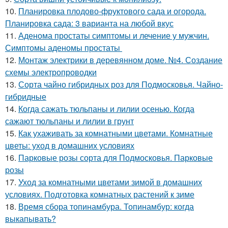
10.
Планировка плодово-фруктового сада и огорода.
Планировка сада: 3 варианта на любой вкус
11.
Аденома простаты симптомы и лечение у мужчин.
Симптомы аденомы простаты
12.
Монтаж электрики в деревянном доме. №4. Создание
схемы электропроводки
13.
Сорта чайно гибридных роз для Подмосковья. Чайно-
гибридные
14.
Когда сажать тюльпаны и лилии осенью. Когда
сажают тюльпаны и лилии в грунт
15.
Как ухаживать за комнатными цветами. Комнатные
цветы: уход в домашних условиях
16.
Парковые розы сорта для Подмосковья. Парковые
розы
17.
Уход за комнатными цветами зимой в домашних
условиях. Подготовка комнатных растений к зиме
18.
Время сбора топинамбура. Топинамбур: когда
выкапывать?