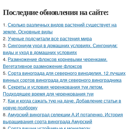
Последние обновления на сайте:
1.
Сколько различных видов растений существует на
земле. Основные виды
2.
Ученые подсчитали все растения мира
3.
Cингониум уход в домашних условиях. Сингониум:
виды и уход в домашних условиях
4.
Размножение флоксов корневыми черенками.
Вегетативное размножение флоксов
5.
Сорта винограда для северного виноделия. 12 лучших
винных сортов винограда для северного виноградника
6.
Секреты и условия черенкования туи летом.
Подходящее время для черенкования туи
7.
Как и когда сажать тую на даче. Добавление статьи в
новую подборку
8.
Амурский виноград селекции А.И потапенко. История
выращивания сорта винограда Амурский
9.
Сорта вишни устойчивые к монилиозу.