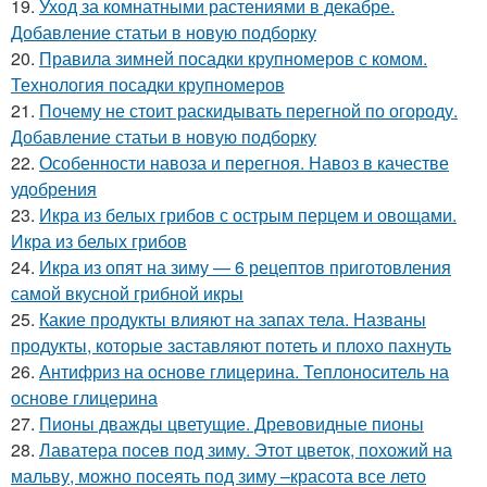
19.
Уход за комнатными растениями в декабре.
Добавление статьи в новую подборку
20.
Правила зимней посадки крупномеров с комом.
Технология посадки крупномеров
21.
Почему не стоит раскидывать перегной по огороду.
Добавление статьи в новую подборку
22.
Особенности навоза и перегноя. Навоз в качестве
удобрения
23.
Икра из белых грибов с острым перцем и овощами.
Икра из белых грибов
24.
Икра из опят на зиму — 6 рецептов приготовления
самой вкусной грибной икры
25.
Какие продукты влияют на запах тела. Названы
продукты, которые заставляют потеть и плохо пахнуть
26.
Антифриз на основе глицерина. Теплоноситель на
основе глицерина
27.
Пионы дважды цветущие. Древовидные пионы
28.
Лаватера посев под зиму. Этот цветок, похожий на
мальву, можно посеять под зиму –красота все лето