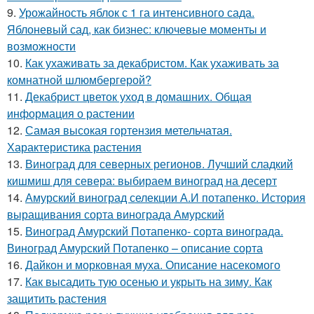
9.
Урожайность яблок с 1 га интенсивного сада.
Яблоневый сад, как бизнес: ключевые моменты и
возможности
10.
Как ухаживать за декабристом. Как ухаживать за
комнатной шлюмбергерой?
11.
Декабрист цветок уход в домашних. Общая
информация о растении
12.
Самая высокая гортензия метельчатая.
Характеристика растения
13.
Виноград для северных регионов. Лучший сладкий
кишмиш для севера: выбираем виноград на десерт
14.
Амурский виноград селекции А.И потапенко. История
выращивания сорта винограда Амурский
15.
Виноград Амурский Потапенко- сорта винограда.
Виноград Амурский Потапенко – описание сорта
16.
Дайкон и морковная муха. Описание насекомого
17.
Как высадить тую осенью и укрыть на зиму. Как
защитить растения