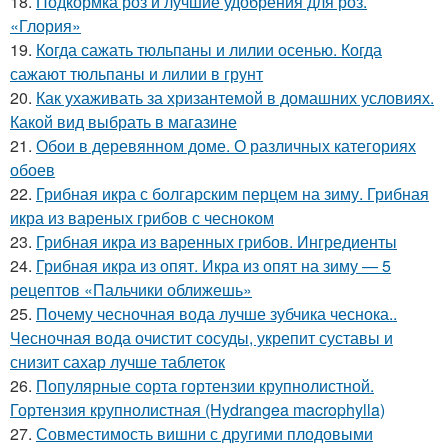
18.
Подкормка роз и лучшие удобрения для роз.
«Глория»
19.
Когда сажать тюльпаны и лилии осенью. Когда
сажают тюльпаны и лилии в грунт
20.
Как ухаживать за хризантемой в домашних условиях.
Какой вид выбрать в магазине
21.
Обои в деревянном доме. О различных категориях
обоев
22.
Грибная икра с болгарским перцем на зиму. Грибная
икра из вареных грибов с чесноком
23.
Грибная икра из варенных грибов. Ингредиенты
24.
Грибная икра из опят. Икра из опят на зиму — 5
рецептов «Пальчики оближешь»
25.
Почему чесночная вода лучше зубчика чеснока..
Чесночная вода очистит сосуды, укрепит суставы и
снизит сахар лучше таблеток
26.
Популярные сорта гортензии крупнолистной.
Гортензия крупнолистная (Hydrangea macrophylla)
27.
Совместимость вишни с другими плодовыми