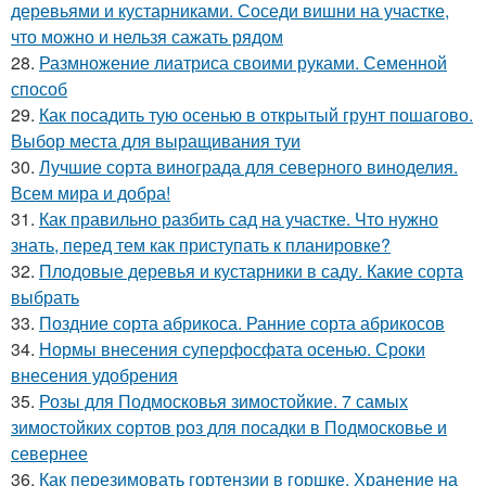
деревьями и кустарниками. Соседи вишни на участке,
что можно и нельзя сажать рядом
28.
Размножение лиатриса своими руками. Семенной
способ
29.
Как посадить тую осенью в открытый грунт пошагово.
Выбор места для выращивания туи
30.
Лучшие сорта винограда для северного виноделия.
Всем мира и добра!
31.
Как правильно разбить сад на участке. Что нужно
знать, перед тем как приступать к планировке?
32.
Плодовые деревья и кустарники в саду. Какие сорта
выбрать
33.
Поздние сорта абрикоса. Ранние сорта абрикосов
34.
Нормы внесения суперфосфата осенью. Сроки
внесения удобрения
35.
Розы для Подмосковья зимостойкие. 7 самых
зимостойких сортов роз для посадки в Подмосковье и
севернее
36.
Как перезимовать гортензии в горшке. Хранение на