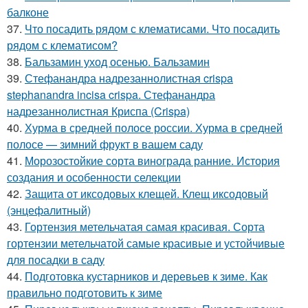
балконе
37.
Что посадить рядом с клематисами. Что посадить
рядом с клематисом?
38.
Бальзамин уход осенью. Бальзамин
39.
Стефанандра надрезаннолистная crispa
stephanandra incisa crispa. Стефанандра
надрезаннолистная Криспа (Crispa)
40.
Хурма в средней полосе россии. Хурма в средней
полосе — зимний фрукт в вашем саду
41.
Морозостойкие сорта винограда ранние. История
создания и особенности селекции
42.
Защита от иксодовых клещей. Клещ иксодовый
(энцефалитный)
43.
Гортензия метельчатая самая красивая. Сорта
гортензии метельчатой самые красивые и устойчивые
для посадки в саду
44.
Подготовка кустарников и деревьев к зиме. Как
правильно подготовить к зиме