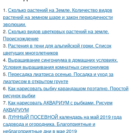
1.
Сколько растений на Земле. Количество видов
растений на земном шаре и закон периодичности
эволюции.
2.
Сколько видов цветковых растений на земле.
Происхождение
3.
Растения в тени для альпийской горки. Список
цветущих многолетников
4.
Выращивание сингониума в домашних условиях.
Условия выращивания комнатных сингониумов
5.
Пересадка лиатриса осенью. Посадка и уход за
лиатрисом в открытом грунте
6.
Как нарисовать рыбку карандашом поэтапно. Простой
рисунок рыбки
7.
Как нарисовать АКВАРИУМ с рыбками. Рисуем
АКВАРИУМ
8.
ЛУННЫЙ ПОСЕВНОЙ календарь на май 2019 года
садовода и огородника. Благоприятные и
неблагоприятные дни в мае 2019