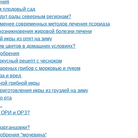
ения
м плодовый сад
удут рады северным регионам?
 менее современных методов лечения псориаза
возникновения жировой болезни печени
й икры из опят на зиму
ив цветов в домашних условиях?
добрения
 вкусный рецепт с чесноком
вареных грибов с морковью и луком
за и вред
ной грибной икры
иготовления икры из груздей на зиму
о рта
.
, ОРИ и ОРЗ?
 марганцовки?
добрения "мочевина"