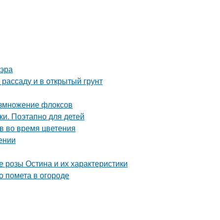
 эра
 рассаду и в открытый грунт
азмножение флоксов
и. Поэтапно для детей
в во время цветения
ении
 розы Остина и их характеристики
о помета в огороде