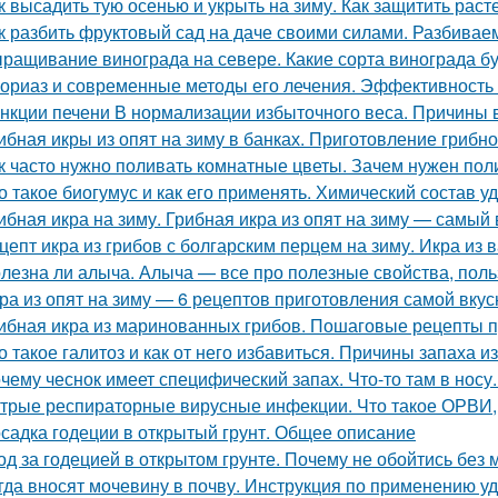
к высадить тую осенью и укрыть на зиму. Как защитить раст
к разбить фруктовый сад на даче своими силами. Разбивае
ращивание винограда на севере. Какие сорта винограда б
ориаз и современные методы его лечения. Эффективность
нкции печени В нормализации избыточного веса. Причины 
ибная икры из опят на зиму в банках. Приготовление грибно
к часто нужно поливать комнатные цветы. Зачем нужен пол
о такое биогумус и как его применять. Химический состав у
ибная икра на зиму. Грибная икра из опят на зиму — самый
цепт икра из грибов с болгарским перцем на зиму. Икра из 
лезна ли алыча. Алыча — все про полезные свойства, поль
ра из опят на зиму — 6 рецептов приготовления самой вкус
ибная икра из маринованных грибов. Пошаговые рецепты пр
о такое галитоз и как от него избавиться. Причины запаха из
чему чеснок имеет специфический запах. Что-то там в носу..
трые респираторные вирусные инфекции. Что такое ОРВИ
садка годеции в открытый грунт. Общее описание
од за годецией в открытом грунте. Почему не обойтись без
гда вносят мочевину в почву. Инструкция по применению у