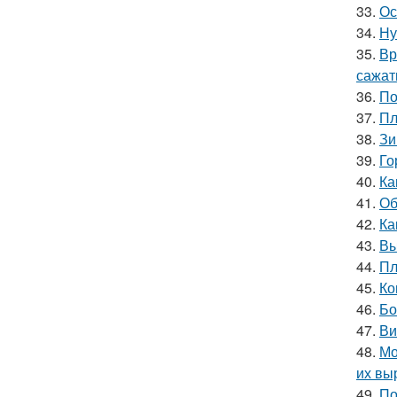
33.
Ос
34.
Ну
35.
Вр
сажат
36.
По
37.
Пл
38.
Зи
39.
Го
40.
Ка
41.
Об
42.
Ка
43.
Вы
44.
Пл
45.
Ко
46.
Бо
47.
Ви
48.
Мо
их вы
49.
По