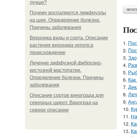
лучше?
читат
Почему воспаляются лимфоузлы
на шее. Определение болезни.
Пос
Причины заболевания
Вероника виды и сорта. Описание
1.
Пос
растения вероника veronica
2.
Пос
происхождение
3.
Здо
Лечение диффузной фиброзно-
4.
Раз
кистозной мастопатии.
5.
Рыб
Определение болезни. Причины
6.
Как
заболевания
7.
Дек
8.
Лет
Описание сортов винограда для
9.
Анг
северных широт. Виноград на
10.
Ку
севере описание
11.
На
12.
Ка
13.
Ка