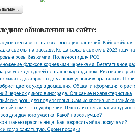
ь дальше →
ледние обновления на сайте:
ледовательность этапов эволюции растений. Кайнозойская
адка свеклы на рассаду. Когда сажать свеклу в 2023 году на
ровые розы без химии. Полезности для РОЗ
множение флоксов корневыми черенками. Вегетативное р
а рисунок для детей поэтапно карандашом. Рисование рыбк
 поливать декабрист в домашних условиях правильно. Поли
абрист цветок уход в домашних. Общая информация о раст
ний черенок дикого винограда. Описание и характеристика
лийские розы для подмосковья. Самые красивые английские
риный помет, как удобрение. Плюсы использования куриног
воз для дачного участка. Какой навоз лучше?
кой тканью красить яйца. Как покрасить яйца лоскутами?
к и когда сажать тую. Сроки посадки