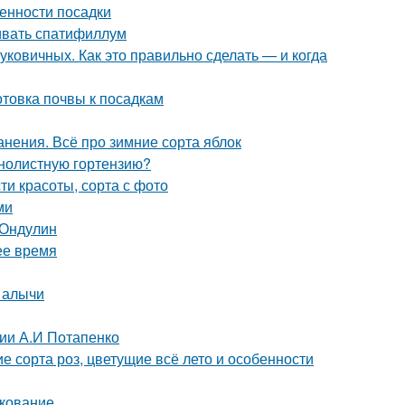
енности посадки
ивать спатифиллум
ковичных. Как это правильно сделать — и когда
отовка почвы к посадкам
анения. Всё про зимние сорта яблок
пнолистную гортензию?
ти красоты, сорта с фото
ми
 Ондулин
ее время
 алычи
ции А.И Потапенко
 сорта роз, цветущие всё лето и особенности
нкование