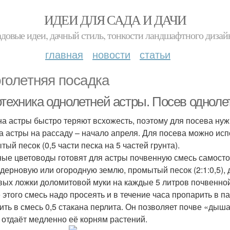
ИДЕИ ДЛЯ САДА И ДАЧИ
адовые идеи, дачный стиль, тонкости ландшафтного дизай
главная
новости
статьи
голетняя посадка
отехника однолетней астры. Посев одноле
а астры быстро теряют всхожесть, поэтому для посева нуж
а астры на рассаду – начало апреля. Для посева можно испо
ый песок (0,5 части песка на 5 частей грунта).
ые цветоводы готовят для астры почвенную смесь самосто
 дерновую или огородную землю, промытый песок (2:1:0,5), 
вых ложки доломитовой муки на каждые 5 литров почвенной
 этого смесь надо просеять и в течение часа пропарить в 
ить в смесь 0,5 стакана перлита. Он позволяет почве «дыш
 отдаёт медленно её корням растений.