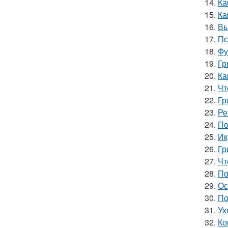
14.
Ка
15.
Ка
16.
Вы
17.
Пс
18.
Фу
19.
Гр
20.
Ка
21.
Чт
22.
Гр
23.
Ре
24.
По
25.
Ик
26.
Гр
27.
Чт
28.
По
29.
Ос
30.
По
31.
Ух
32.
Ко