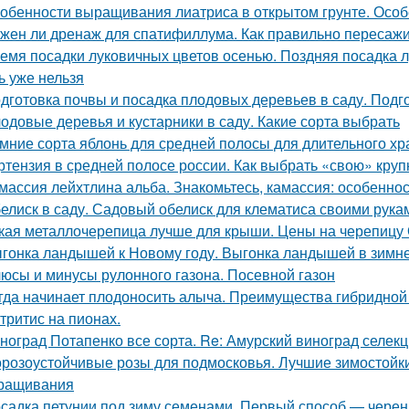
обенности выращивания лиатриса в открытом грунте. Особ
жен ли дренаж для спатифиллума. Как правильно пересаж
емя посадки луковичных цветов осенью. Поздняя посадка лу
ь уже нельзя
дготовка почвы и посадка плодовых деревьев в саду. Подг
одовые деревья и кустарники в саду. Какие сорта выбрать
мние сорта яблонь для средней полосы для длительного хр
ртензия в средней полосе россии. Как выбрать «свою» кру
массия лейхтлина альба. Знакомьтесь, камассия: особеннос
елиск в саду. Садовый обелиск для клематиса своими рука
кая металлочерепица лучше для крыши. Цены на черепицу
гонка ландышей к Новому году. Выгонка ландышей в зимн
юсы и минусы рулонного газона. Посевной газон
гда начинает плодоносить алыча. Преимущества гибридной
тритис на пионах.
ноград Потапенко все сорта. Re: Амурский виноград селек
розоустойчивые розы для подмосковья. Лучшие зимостойкие
ращивания
садка петунии под зиму семенами. Первый способ — чере