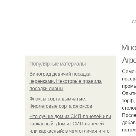
с
Мно
Агр
Популярные материалы
Семен
Виноград девичий посадка
посев
черенками. Некоторые правила
промыт
посадки лианы
Опытн
Флоксы сорта дымчатые.
торф,
Фиолетовые сорта флоксов
столо
После
Что лучше дом из СИП-панелей или
добав
каркасный. Дом из СИП-панелей
потом
или каркасный: в чем отличия и что