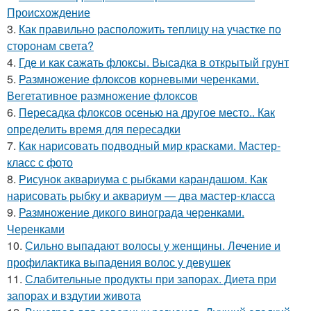
Происхождение
3.
Как правильно расположить теплицу на участке по
сторонам света?
4.
Где и как сажать флоксы. Высадка в открытый грунт
5.
Размножение флоксов корневыми черенками.
Вегетативное размножение флоксов
6.
Пересадка флоксов осенью на другое место.. Как
определить время для пересадки
7.
Как нарисовать подводный мир красками. Мастер-
класс с фото
8.
Рисунок аквариума с рыбками карандашом. Как
нарисовать рыбку и аквариум — два мастер-класса
9.
Размножение дикого винограда черенками.
Черенками
10.
Сильно выпадают волосы у женщины. Лечение и
профилактика выпадения волос у девушек
11.
Слабительные продукты при запорах. Диета при
запорах и вздутии живота