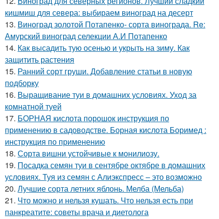
12.
Виноград для северных регионов. Лучший сладкий
кишмиш для севера: выбираем виноград на десерт
13.
Виноград золотой Потапенко- сорта винограда. Re:
Амурский виноград селекции А.И Потапенко
14.
Как высадить тую осенью и укрыть на зиму. Как
защитить растения
15.
Ранний сорт груши. Добавление статьи в новую
подборку
16.
Выращивание туи в домашних условиях. Уход за
комнатной туей
17.
БОРНАЯ кислота порошок инструкция по
применению в садоводстве. Борная кислота Боримед :
инструкция по применению
18.
Сорта вишни устойчивые к монилиозу.
19.
Посадка семян туи в сентябре октябре в домашних
условиях. Туя из семян с Алиэкспресс – это возможно
20.
Лучшие сорта летних яблонь. Мелба (Мельба)
21.
Что можно и нельзя кушать. Что нельзя есть при
панкреатите: советы врача и диетолога