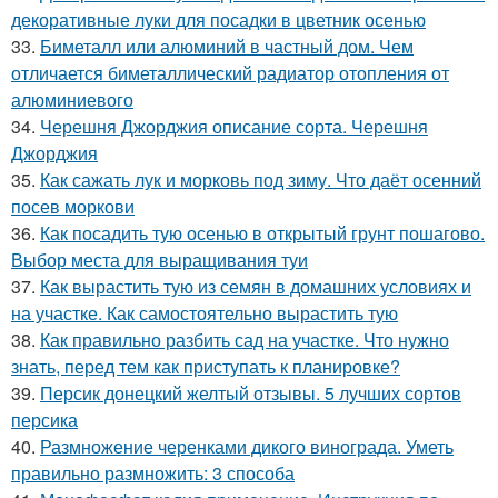
декоративные луки для посадки в цветник осенью
33.
Биметалл или алюминий в частный дом. Чем
отличается биметаллический радиатор отопления от
алюминиевого
34.
Черешня Джорджия описание сорта. Черешня
Джорджия
35.
Как сажать лук и морковь под зиму. Что даёт осенний
посев моркови
36.
Как посадить тую осенью в открытый грунт пошагово.
Выбор места для выращивания туи
37.
Как вырастить тую из семян в домашних условиях и
на участке. Как самостоятельно вырастить тую
38.
Как правильно разбить сад на участке. Что нужно
знать, перед тем как приступать к планировке?
39.
Персик донецкий желтый отзывы. 5 лучших сортов
персика
40.
Размножение черенками дикого винограда. Уметь
правильно размножить: 3 способа