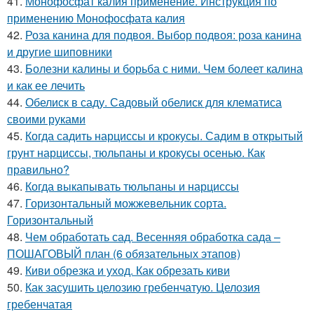
41.
Монофосфат калия применение. Инструкция по
применению Монофосфата калия
42.
Роза канина для подвоя. Выбор подвоя: роза канина
и другие шиповники
43.
Болезни калины и борьба с ними. Чем болеет калина
и как ее лечить
44.
Обелиск в саду. Садовый обелиск для клематиса
своими руками
45.
Когда садить нарциссы и крокусы. Садим в открытый
грунт нарциссы, тюльпаны и крокусы осенью. Как
правильно?
46.
Когда выкапывать тюльпаны и нарциссы
47.
Горизонтальный можжевельник сорта.
Горизонтальный
48.
Чем обработать сад. Весенняя обработка сада –
ПОШАГОВЫЙ план (6 обязательных этапов)
49.
Киви обрезка и уход. Как обрезать киви
50.
Как засушить целозию гребенчатую. Целозия
гребенчатая