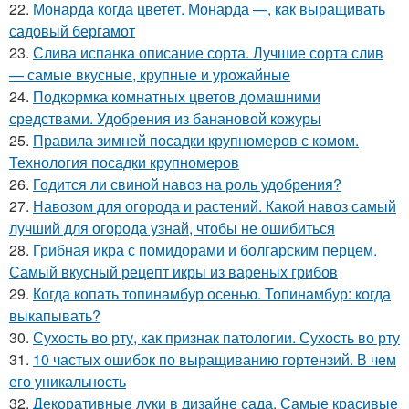
22.
Монарда когда цветет. Монарда —, как выращивать
садовый бергамот
23.
Слива испанка описание сорта. Лучшие сорта слив
— самые вкусные, крупные и урожайные
24.
Подкормка комнатных цветов домашними
средствами. Удобрения из банановой кожуры
25.
Правила зимней посадки крупномеров с комом.
Технология посадки крупномеров
26.
Годится ли свиной навоз на роль удобрения?
27.
Навозом для огорода и растений. Какой навоз самый
лучший для огорода узнай, чтобы не ошибиться
28.
Грибная икра с помидорами и болгарским перцем.
Самый вкусный рецепт икры из вареных грибов
29.
Когда копать топинамбур осенью. Топинамбур: когда
выкапывать?
30.
Сухость во рту, как признак патологии. Сухость во рту
31.
10 частых ошибок по выращиванию гортензий. В чем
его уникальность
32.
Декоративные луки в дизайне сада. Самые красивые