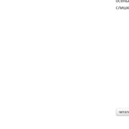
осень
слишк
читат