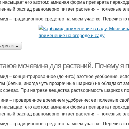
в насыщает его азотом: амидная форма препарата переходи
пенный распад равномерно питает растения – полезные эл
мид – традиционное средство на моем участке. Перечислю
ь дальше →
 такое мочевина для растений. Почему я 
мид – концентрированное (до 46%) азотное удобрение, исп
лы (белые, иногда чуть прозрачные шарики) не обладают за
х средах. При нагреве вещества растворимость шариков п
ина – проверенное временем удобрение: ее полезные свойс
в насыщает его азотом: амидная форма препарата переходи
пенный распад равномерно питает растения – полезные эл
мид – традиционное средство на моем участке. Перечислю