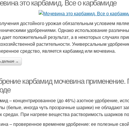
евина это карбамид. Все о карбамиде
олучения достойного урожая обязательным условием являе
ехническими удобрениями. Однако использование различны
а дает положительный результат, а в некоторых случаях пр
кохозяйственной растительности. Универсальным удобрени
веренное средство, является карбамид или мочевина.
ь дальше →
брение карбамид мочевина применение. 
роде
мид – концентрированное (до 46%) азотное удобрение, исп
лы (белые, иногда чуть прозрачные шарики) не обладают за
х средах. При нагреве вещества растворимость шариков п
ина – проверенное временем удобрение: ее полезные свойс