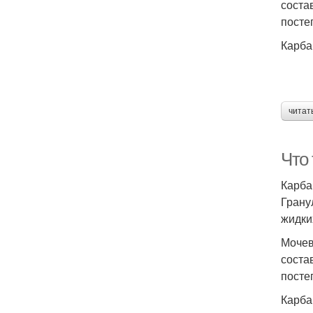
соста
посте
Карба
читат
Что
Карба
Грану
жидки
Мочев
соста
посте
Карба