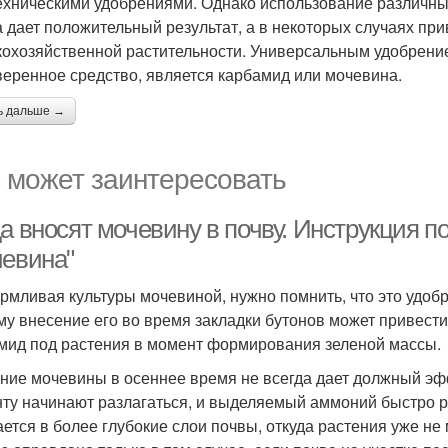
ехническими удобрениями. Однако использование различны
а дает положительный результат, а в некоторых случаях пр
кохозяйственной растительности. Универсальным удобрени
веренное средство, является карбамид или мочевина.
ь дальше →
 может заинтересовать
да вносят мочевину в почву. Инструкция 
чевина"
рмливая культуры мочевиной, нужно помнить, что это удобр
му внесение его во время закладки бутонов может привести
мид под растения в момент формирования зеленой массы.
ние мочевины в осеннее время не всегда дает должный эфф
ту начинают разлагаться, и выделяемый аммоний быстро раз
ается в более глубокие слои почвы, откуда растения уже н