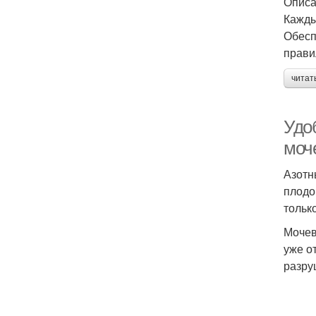
Описа
Кажды
Обесп
прави
читат
Удо
моч
Азотн
плодо
тольк
Мочев
уже о
разру