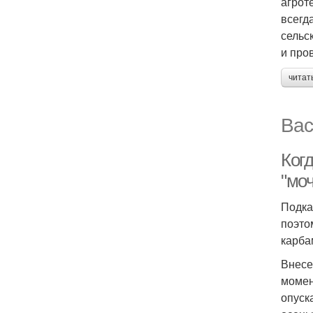
агрот
всегд
сельс
и про
читат
Вас
Ког
"мо
Подка
поэто
карба
Внесе
момен
опуск