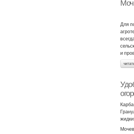
Моч
Для п
агрот
всегд
сельс
и про
читат
Удо
ого
Карба
Грану
жидки
Мочев