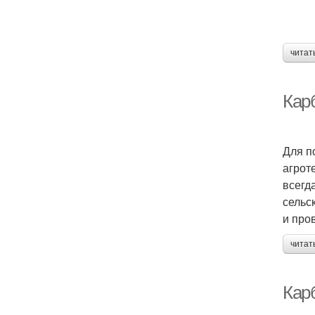
читат
Кар
Для п
агрот
всегд
сельс
и про
читат
Кар