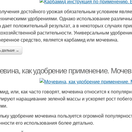
олучения достойного урожая обязательным условием являе
ехническими удобрениями. Однако использование различны
а дает положительный результат, а в некоторых случаях пр
кохозяйственной растительности. Универсальным удобрени
веренное средство, является карбамид или мочевина.
ь дальше →
евина, как удобрение применение. Мочев
мид, или, как часто говорят, мочевина относится к популя
лируют наращивание зеленой массы и ускоряет рост побегов
ми.
льку удобрение мочевина пользуется огромной популярност
нности его использования более детально.