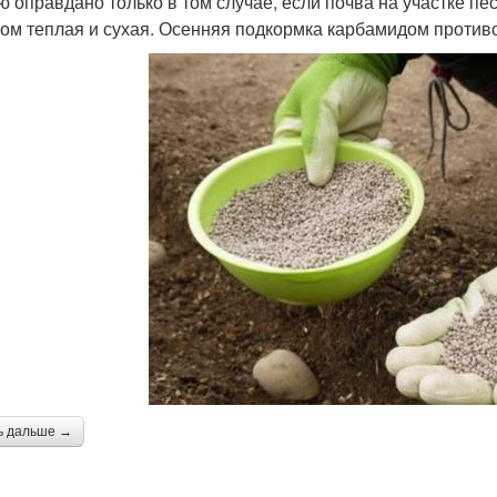
ю оправдано только в том случае, если почва на участке пес
ом теплая и сухая. Осенняя подкормка карбамидом против
ь дальше →