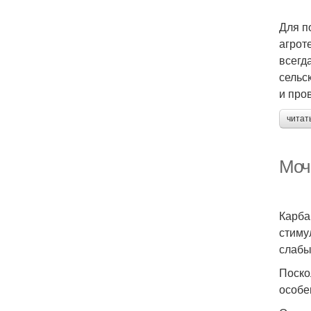
Для п
агрот
всегд
сельс
и про
читат
Моч
Карба
стиму
слабы
Поско
особе