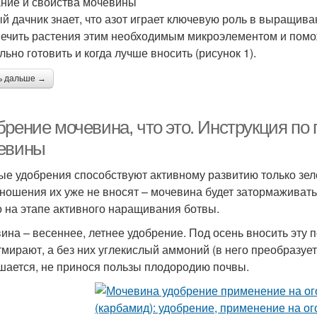
ние и свойства мочевины
й дачник знает, что азот играет ключевую роль в выращива
ечить растения этим необходимым микроэлементом и поможе
льно готовить и когда лучше вносить (рисунок 1).
ь дальше →
брение мочевина, что это. Инструкция п
евины
ые удобрения способствуют активному развитию только зеле
ношения их уже не вносят – мочевина будет затормаживать
о на этапе активного наращивания ботвы.
ина – весеннее, летнее удобрение. Под осень вносить эту
тмирают, а без них углекислый аммоний (в него преобразуе
шается, не принося пользы плодородию почвы.