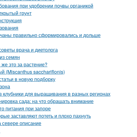
ребования при удобрении почвы органикой
открытый грунт
нструкция
ьзования
 кочаны правильно сформировались и дольше
 советы врача и диетолога
из семян
 же это за растение?
 (Miscanthus sacchariflonis)
статьи в новую подборку
азона
в клубники для выращивания в разных регионах
нировка сада: на что обращать внимание
го питания при запоре
орые заставляют потеть и плохо пахнуть
а севере описание
ы