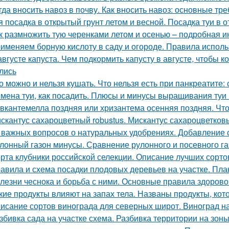
гда вносить навоз в почву. Как вносить навоз: основные т
я посадка в открытый грунт летом и весной. Посадка туи в 
к размножить тую черенками летом и осенью – подробная и
именяем борную кислоту в саду и огороде. Правила испол
августе капуста. Чем подкормить капусту в августе, чтобы
лись
о можно и нельзя кушать. Что нельзя есть при панкреатите:
мена туи, как посадить. Плюсы и минусы выращивания туи 
вкантемелла поздняя или хризантема осенняя поздняя. Что
скантус сахароцветный robustus. Мискантус сахароцветковый
 важных вопросов о натуральных удобрениях. Добавление 
лонный газон минусы. Сравнение рулонного и посевного г
рта клубники российской селекции. Описание лучших сорто
авила и схема посадки плодовых деревьев на участке. Пла
лезни чеснока и борьба с ними. Основные правила здорово
кие продукты влияют на запах тела. Названы продукты, кот
исание сортов винограда для северных широт. Виноград н
збивка сада на участке схема. Разбивка территории на зон