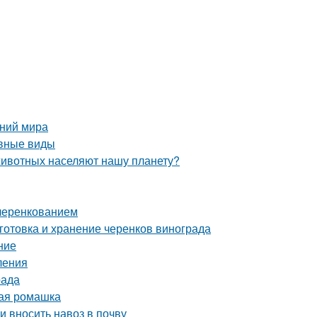
ений мира
овные виды
животных населяют нашу планету?
 черенкованием
готовка и хранение черенков винограда
ние
ления
рада
ная ромашка
и вносить навоз в почву