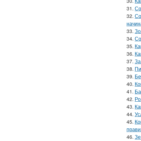
30.
Ка
31.
Со
32.
Со
начин
33.
Зо
34.
Со
35.
Ка
36.
Ка
37.
За
38.
Пи
39.
Бе
40.
Ко
41.
Ба
42.
Ро
43.
Ка
44.
Ус
45.
Ко
прави
46.
Зе