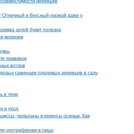
несовместимости деревьев
т Отличный и Вкусный урожай даже у
кормка золой будет полезна
ев моркови
почвы
ля прививок
зных котлов
олодых саженцев плодовых деревьев в саду
ь в тени
я и уход
рциссы, тюльпаны и крокусы осенью. Как
ля употребления в пищу