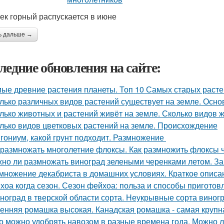
ек горный распускается в июне
ь дальше →
ледние обновления на сайте:
ые древние растения планеты. Топ 10 Самых старых раст
лько различных видов растений существует на земле. Осн
лько животных и растений живёт на земле. Сколько видов 
лько видов цветковых растений на земле. Происхождение
гониум, какой грунт подходит. Размножение
 размножать многолетние флоксы. Как размножить флоксы
но ли размножать виноград зелеными черенками летом. За
множение декабриста в домашних условиях. Краткое описа
хоа когда сезон. Сезон фейхоа: польза и способы приготов
ноград в тверской области сорта. Неукрывные сорта виног
енняя ромашка высокая. Канадская ромашка - самая круп
о можно удобрять навозом в разные времена года. Можно л