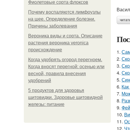
Фиолетовые сорта флоксов
Васил
Почему воспаляются лимфоузлы
на шее. Определение болезни.
читат
Причины заболевания
Пос
Вероника виды и сорта. Описание
растения вероника veronica
происхождение
1.
Сам
2.
Ско
Когда удобрять огород перегноем.
3.
Ско
Когда вносят перегной: осенью или
4.
Ско
весной, правила внесения
5.
Син
удобрений
6.
Как
5 продуктов для здоровья
7.
Мож
щитовидки. Здоровье щитовидной
8.
Раз
железы: питание
9.
Фей
10.
Ви
11.
Ос
12.
Чт