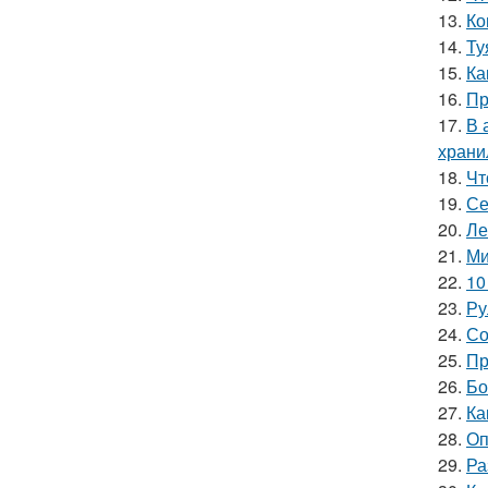
13.
Ко
14.
Ту
15.
Ка
16.
Пр
17.
В 
храни
18.
Чт
19.
Се
20.
Ле
21.
Ми
22.
10
23.
Ру
24.
Со
25.
Пр
26.
Бо
27.
Ка
28.
Оп
29.
Ра