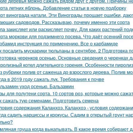
кие деревья можно сажать рядом друг с другом. Причины 
рта летних яблонь. Добавление статьи в новую подборку
рт винограда натали. Эти Винограды прощает ошибки, даю
ающих садоводов. Рассказываю, почему именно эти сорта
ла закисляет или раскисляет почву. Для каких растений под
рта моркови для подзимнего посева. Что даёт осенний пос
рбамид инструкция по применению. Все о карбамиде
к посадить мускарики тюльпаны в сентябре. 2 Подготовка 
готовка черенков осенью. Основные сведения о черенках д
ролизный котел длительного горения. Особенности пироли
з рубрики полив от саженца до взрослого дерева. Полив м
гда в 2019 году сажать лук. Требования к почве
льзамин уход осенью. Бальзамин
зы для полутени сорта. 10 сортов роз, которые можно сажат
к сажать тую семенами. Подготовить семена
ловия содержания Каланхоэ. Каланхоэ - условия содержани
гда садить нарциссы и крокусы. Садим в открытый грунт на
льно?
мляная груша когда выкапывать. В какое время собирают д