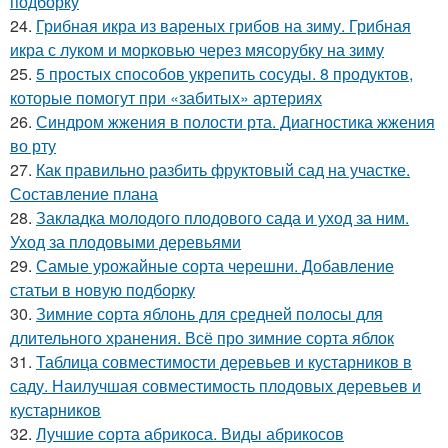
подборку
24.
Грибная икра из вареных грибов на зиму. Грибная
икра с луком и морковью через мясорубку на зиму
25.
5 простых способов укрепить сосуды. 8 продуктов,
которые помогут при «забитых» артериях
26.
Синдром жжения в полости рта. Диагностика жжения
во рту
27.
Как правильно разбить фруктовый сад на участке.
Составление плана
28.
Закладка молодого плодового сада и уход за ним.
Уход за плодовыми деревьями
29.
Самые урожайные сорта черешни. Добавление
статьи в новую подборку
30.
Зимние сорта яблонь для средней полосы для
длительного хранения. Всё про зимние сорта яблок
31.
Таблица совместимости деревьев и кустарников в
саду. Наилучшая совместимость плодовых деревьев и
кустарников
32.
Лучшие сорта абрикоса. Виды абрикосов