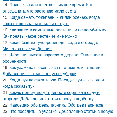
14.
Подсветка для цветов в зимнее время. Как
определить, что растению мало света
15.
Когда сажать тюльпаны и лилии осенью. Когда
сажают тюльпаны и лилии в грунт
16.
Как завести комнатные растения и не погубить их.
Как понять, какое растение мне нужно
17.
Какие бывают удобрения для сада и огорода.
Минеральные удобрения
18.
Черешня высота взрослого дерева. Описание и
особенности
19.
Как ухаживать осенью за цветами комнатными.
Добавление статьи в новую подборку
20.
Когда лучше сажать тую. Посадка туи –, как где и
когда сажать туи
21.
Какую пользу могут принести сорняки в саду и
огороде. Добавление статьи в новую подборку
22.
Навоз для обогрева парника. Обогрев парников
23.
Что посадить на участке. Добавление статьи в новую