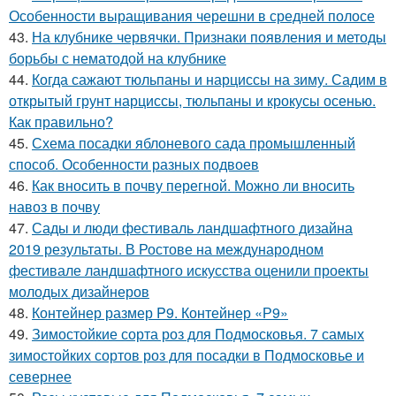
Особенности выращивания черешни в средней полосе
43.
На клубнике червячки. Признаки появления и методы
борьбы с нематодой на клубнике
44.
Когда сажают тюльпаны и нарциссы на зиму. Садим в
открытый грунт нарциссы, тюльпаны и крокусы осенью.
Как правильно?
45.
Схема посадки яблоневого сада промышленный
способ. Особенности разных подвоев
46.
Как вносить в почву перегной. Можно ли вносить
навоз в почву
47.
Сады и люди фестиваль ландшафтного дизайна
2019 результаты. В Ростове на международном
фестивале ландшафтного искусства оценили проекты
молодых дизайнеров
48.
Контейнер размер P9. Контейнер «Р9»
49.
Зимостойкие сорта роз для Подмосковья. 7 самых
зимостойких сортов роз для посадки в Подмосковье и
севернее