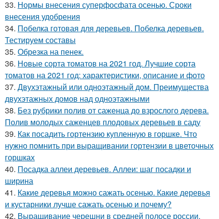
33.
Нормы внесения суперфосфата осенью. Сроки
внесения удобрения
34.
Побелка готовая для деревьев. Побелка деревьев.
Тестируем составы
35.
Обрезка на пенек.
36.
Новые сорта томатов на 2021 год. Лучшие сорта
томатов на 2021 год: характеристики, описание и фото
37.
Двухэтажный или одноэтажный дом. Преимущества
двухэтажных домов над одноэтажными
38.
Без рубрики полив от саженца до взрослого дерева.
Полив молодых саженцев плодовых деревьев в саду
39.
Как посадить гортензию купленную в горшке. Что
нужно помнить при выращивании гортензии в цветочных
горшках
40.
Посадка аллеи деревьев. Аллеи: шаг посадки и
ширина
41.
Какие деревья можно сажать осенью. Какие деревья
и кустарники лучше сажать осенью и почему?
42.
Выращивание черешни в средней полосе россии.