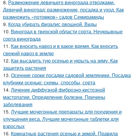
8.
Размножение девичьего винограда отводками.
Девичий виноград: размножение, посадка и уход. Как
размножить «потомков» садов Семирамиды
9.
Когда убирать физалис овощной. Виды
10.
Виноград в тверской области сорта. Неукрывные
сорта винограда
11.
Как вносить навоз и в какое время. Как вносить
свежий навоз в землю
12.
Как высадить тую осенью и укрыть на зиму. Как
защитить растения
13.
Осенние сроки посадки садовой земляники. Посадка
клубники осенью: схемы, способы, сорта
14.
Лечение диффузной фиброзно-кистозной
мастопатии. Определение болезни. Причины
заболевания
15.
Лучшие мочегонные препараты для похудения и
улучшения веса. Лучшие мочегонные таблетки для
взрослых
16.
Комнатные растения осенью и зимой. Правила