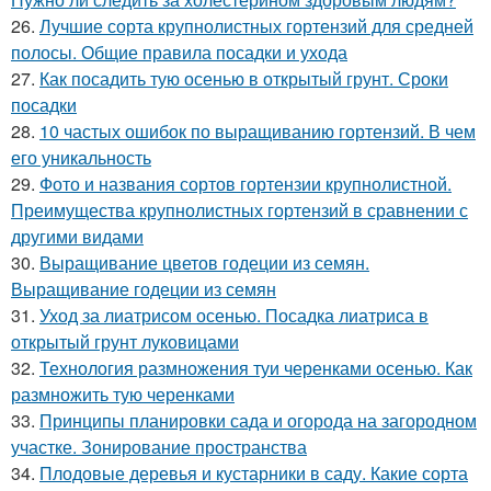
26.
Лучшие сорта крупнолистных гортензий для средней
полосы. Общие правила посадки и ухода
27.
Как посадить тую осенью в открытый грунт. Сроки
посадки
28.
10 частых ошибок по выращиванию гортензий. В чем
его уникальность
29.
Фото и названия сортов гортензии крупнолистной.
Преимущества крупнолистных гортензий в сравнении с
другими видами
30.
Выращивание цветов годеции из семян.
Выращивание годеции из семян
31.
Уход за лиатрисом осенью. Посадка лиатриса в
открытый грунт луковицами
32.
Технология размножения туи черенками осенью. Как
размножить тую черенками
33.
Принципы планировки сада и огорода на загородном
участке. Зонирование пространства
34.
Плодовые деревья и кустарники в саду. Какие сорта