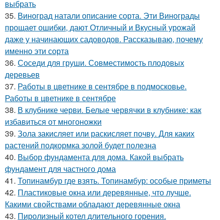
выбрать
35.
Виноград натали описание сорта. Эти Винограды
прощает ошибки, дают Отличный и Вкусный урожай
даже у начинающих садоводов. Рассказываю, почему
именно эти сорта
36.
Соседи для груши. Совместимость плодовых
деревьев
37.
Работы в цветнике в сентябре в подмосковье.
Работы в цветнике в сентябре
38.
В клубнике черви. Белые червячки в клубнике: как
избавиться от многоножки
39.
Зола закисляет или раскисляет почву. Для каких
растений подкормка золой будет полезна
40.
Выбор фундамента для дома. Какой выбрать
фундамент для частного дома
41.
Топинамбур где взять. Топинамбур: особые приметы
42.
Пластиковые окна или деревянные, что лучше.
Какими свойствами обладают деревянные окна
43.
Пиролизный котел длительного горения.