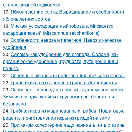
осенне-зимней подкормки
17.
Яблони летние сорта. Выращивание и особенности
яблонь летних сортов
18.
Мискантус сахароцветный robustus. Мискантус
сахароцветковый (Miscanthus sacchariflonis)
19.
Особенности навоза и перегноя. Навоз в качестве
удобрения
20.
Солома, как удобрение для огорода. Солома, как
органическое удобрение, трудности, пути решения и
польза.
21.
Основные нюансы использования овечьего навоза.
22.
Грибная икра из варенных грибов. Ингредиенты
23.
Особенности посадки хвойных крупномеров зимой.
Зимняя посадка хвойных крупномеров: бережно и
безопасно
24.
Грибная икра из маринованных грибов. Пошаговые
рецепты приготовления икры из груздей на зиму
25.
При каком холестерине надо начинать пить статины.
Нужно ли следить за холестерином здоровым людям?