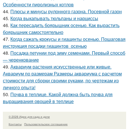
Особенности пиролизных котлов
44.
Плюсы и минусы рулонного газона. Посевной газон
45.
Когда выкапывать тюльпаны и нарциссы
46.
Как пересадить боярышник осенью. Как вырастить
боярышник самостоятельно
47.
Когда сажать крокусы и гиацинты осенью. Пошаговая
инструкция посадки гиацинтов осенью
48.
Посадка петунии под зиму семенами. Первый способ
— черенкование
49.
Аквариум растения искусственные или живые.
Аквариум по размерам Размеры аквариума с расчетом
стоимости для сборки своими руками, по чертежам из
личного опыта!
50.
Почва в теплице. Какой должна быть почва для
выращивания овощей в теплице
© 2026 Идеи для сада и дачи
Контакты
Пользовательское соглашение