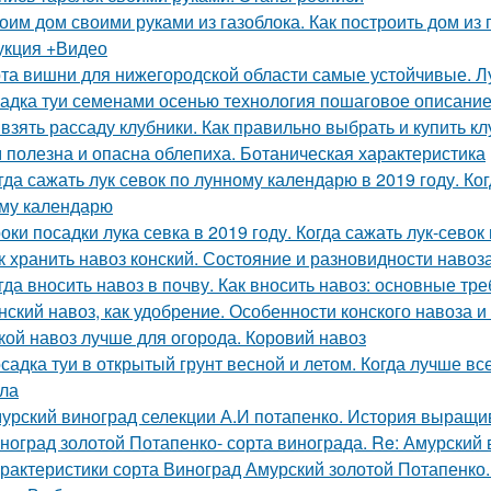
оим дом своими руками из газоблока. Как построить дом из
укция +Видео
та вишни для нижегородской области самые устойчивые. 
адка туи семенами осенью технология пошаговое описание
 взять рассаду клубники. Как правильно выбрать и купить кл
 полезна и опасна облепиха. Ботаническая характеристика
гда сажать лук севок по лунному календарю в 2019 году. Ко
му календарю
оки посадки лука севка в 2019 году. Когда сажать лук-севок
к хранить навоз конский. Состояние и разновидности навоз
гда вносить навоз в почву. Как вносить навоз: основные т
нский навоз, как удобрение. Особенности конского навоза 
кой навоз лучше для огорода. Коровий навоз
садка туи в открытый грунт весной и летом. Когда лучше вс
ла
урский виноград селекции А.И потапенко. История выращи
ноград золотой Потапенко- сорта винограда. Re: Амурский
рактеристики сорта Виноград Амурский золотой Потапенко