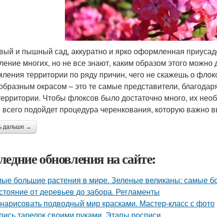
вый и пышный сад, аккуратно и ярко оформленная приусад
ление многих, но не все знают, каким образом этого можно 
ления территории по ряду причин, чего не скажешь о флок
образным окрасом – это те самые представители, благода
территории. Чтобы флоксов было достаточно много, их необ
 всего подойдет процедура черенкования, которую важно в
ь дальше →
ледние обновления на сайте:
ые большие растения в мире. Зеленые великаны: самые б
стояние от деревьев до забора. Регламенты
 нарисовать подводный мир красками. Мастер-класс с фото
пись тарелок своими руками. Этапы росписи