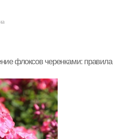
на
ение флоксов черенками: правила