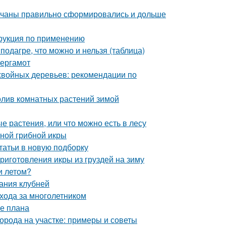
 кочаны правильно сформировались и дольше
трукция по применению
подагре, что можно и нельзя (таблица)
бергамот
хвойных деревьев: рекомендации по
олив комнатных растений зимой
 растения, или что можно есть в лесу
тной грибной икры
татьи в новую подборку
иготовления икры из груздей на зиму
и летом?
ания клубней
ухода за многолетником
ие плана
орода на участке: примеры и советы