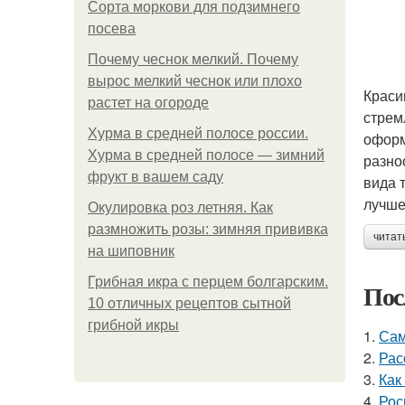
Сорта моркови для подзимнего
посева
Почему чеснок мелкий. Почему
вырос мелкий чеснок или плохо
Краси
растет на огороде
стрем
Хурма в средней полосе россии.
оформ
Хурма в средней полосе — зимний
разно
фрукт в вашем саду
вида 
лучше
Окулировка роз летняя. Как
размножить розы: зимняя прививка
читат
на шиповник
Грибная икра с перцем болгарским.
Пос
10 отличных рецептов сытной
грибной икры
1.
Сам
2.
Рас
3.
Как
4.
Рос