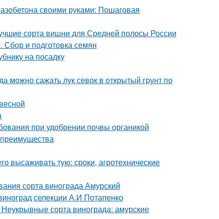
 газобетона своими руками: Пошаговая
Лучшие сорта вишни для Средней полосы России
. Сбор и подготовка семян
убнику на посадку
гда можно сажать лук севок в открытый грунт по
 весной
а
ребования при удобрении почвы органикой
и преимущества
его высаживать тую: сроки, агротехнические
вания сорта винограда Амурский
 виноград селекции А.И Потапенко
. Неукрывные сорта винограда: амурские