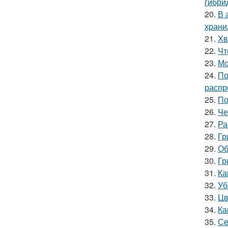
гибри
20.
В 
храни
21.
Хв
22.
Чт
23.
Мо
24.
По
распр
25.
По
26.
Че
27.
Ра
28.
Гр
29.
Об
30.
Гр
31.
Ка
32.
Уб
33.
Цв
34.
Ка
35.
Се