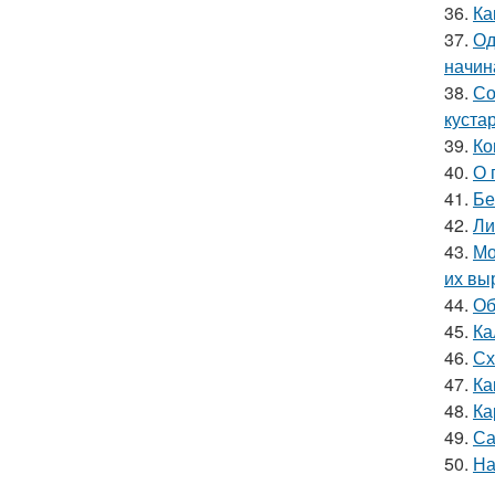
36.
Ка
37.
Од
начин
38.
Со
куста
39.
Ко
40.
О 
41.
Бе
42.
Ли
43.
Мо
их вы
44.
Об
45.
Ка
46.
Сх
47.
Ка
48.
Ка
49.
Са
50.
На