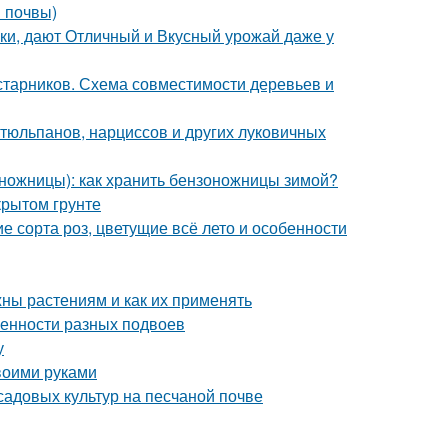
в почвы)
ки, дают Отличный и Вкусный урожай даже у
старников. Схема совместимости деревьев и
тюльпанов, нарциссов и других луковичных
ножницы): как хранить бензоножницы зимой?
крытом грунте
 сорта роз, цветущие всё лето и особенности
жны растениям и как их применять
енности разных подвоев
у
воими руками
садовых культур на песчаной почве