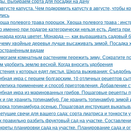
ды. Выбираем сорта для посадки на дачу
августе капуста. Чем подкормить капусту в августе, чтобы
лись
оща полевого трава порошок. Хвоща полевого трава : инс
о именно при подагре категорически нельзя есть. Диета при 
нарда когда цветет. Монарда —, как выращивать садовый 
чему хвойные деревья лучше высаживать зимой. Посадка 
остранённым видам
могаем комнатным растениям пережить зиму. Сократите п
м удобрить землю весной. Когда вносить удобрения
стения у которых едят листья. Школа выживания: Съедобные
ибная икра с перцем болгарским. 10 отличных рецептов сы
лепиха применение и способ приготовления. Добавление с
ибная икра из маринованных грибов. Пошаговые рецепты пр
к и где хранить топинамбур. Где хранить топинамбур зимой 
орка топинамбура осенью. Пошаговая инструкция выкапыв
етущие свечи для вашего сада: сорта лиатриса и тонкости 
к правильно разбить фруктовый сад на участке. Составлен
креты планировки сада на участке. Планирование сада и ог