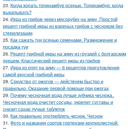
23.
Когда копать топинамбур осенью. Топинамбур: когда
выкапывать?
24.
Икра из грибов через мясорубку на зиму. Простой
рецепт грибной икры из вареных грибов с чесноком без
стерилизации
25.
Как сажать туи осенью семенами. Размножение и
посадка туи
26.
Рецепт грибной икры на зиму из груздей с болгарским
перцем. Классический рецепт икры из грибов
27.
Икра из опят на зиму — 6 рецептов приготовления
самой вкусной грибной икры
28.
Средство от ожогов ― действуем быстро и
правильно. Оказание первой помощи при ожогах
29.
Почему чесночная вода лучше зубчика чеснока..
Чесночная вода очистит сосуды, укрепит суставы и
снизит сахар лучше таблеток
30.
Как правильно употреблять чеснок. Чеснок
31.
Фото и названия сортов гортензии крупнолистной.