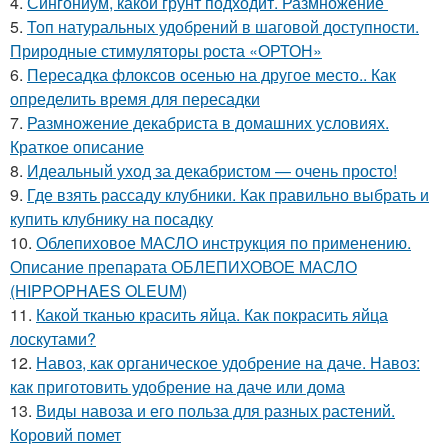
4.
Сингониум, какой грунт подходит. Размножение
5.
Топ натуральных удобрений в шаговой доступности.
Природные стимуляторы роста «ОРТОН»
6.
Пересадка флоксов осенью на другое место.. Как
определить время для пересадки
7.
Размножение декабриста в домашних условиях.
Краткое описание
8.
Идеальный уход за декабристом — очень просто!
9.
Где взять рассаду клубники. Как правильно выбрать и
купить клубнику на посадку
10.
Облепиховое МАСЛО инструкция по применению.
Описание препарата ОБЛЕПИХОВОЕ МАСЛО
(HIPPOPHAES OLEUM)
11.
Какой тканью красить яйца. Как покрасить яйца
лоскутами?
12.
Навоз, как органическое удобрение на даче. Навоз:
как приготовить удобрение на даче или дома
13.
Виды навоза и его польза для разных растений.
Коровий помет