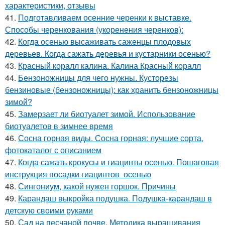
характеристики, отзывы
41.
Подготавливаем осенние черенки к выставке.
Способы черенкования (укоренения черенков):
42.
Когда осенью высаживать саженцы плодовых
деревьев. Когда сажать деревья и кустарники осенью?
43.
Красный коралл калина. Калина Красный коралл
44.
Бензоножницы для чего нужны. Кусторезы
бензиновые (бензоножницы): как хранить бензоножницы
зимой?
45.
Замерзает ли биотуалет зимой. Использование
биотуалетов в зимнее время
46.
Сосна горная виды. Сосна горная: лучшие сорта,
фотокаталог с описанием
47.
Когда сажать крокусы и гиацинты осенью. Пошаговая
инструкция посадки гиацинтов осенью
48.
Сингониум, какой нужен горшок. Причины
49.
Карандаш выкройка подушка. Подушка-карандаш в
детскую своими руками
50.
Сад на песчаной почве. Методика выращивания