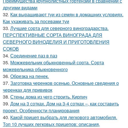
Преимущества крупнолистных гортензий в сравнении с
другими видами
32.
Как выращивают туи из семян в домашних условиях.
Как ухаживать за посевами туи
33.
Лучшие сорта для северного виноградарства.
ПЕРСПЕКТИВНЫЕ СОРТА ВИНОГРАДА ДЛЯ
CЕВЕРНОГО ВИНОДЕЛИЯ И ПРИГОТОВЛЕНИЯ
СОКОВ
34.
Соединение паз в паз
35.
Можжевельник обыкновенный сорта. Сорта
можевельника обыкновенного
36.
Обрезка на пенек.
37.
Заготовка черенков осенью. Основные сведения о
черенках для прививок
38.
Стены дома из чего строить. Кирпич
39.
Дом на 3 сотках. Дом на 3-4 сотках –, как составить
проект. Особенности планирования
40.
Какой прицеп выбрать для легкового автомобиля.
Топ 10 лучших легковых прицепов: описания,