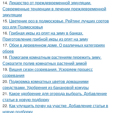
14.
Лекарство от преждевременной эякуляции.
Современные тенденции в лечении преждевременной
эякуляции
15.
Цветение роз в подмосковье. Рейтинг лучших сортов
роз для Подмосковья
16.
Грибная икры из опят на зиму в банках.
Приготовление грибной икры из опят на зиму
17.
Обои в деревянном доме. О различных категориях
обоев
18.
Помогаем комнатным растениям пережить зиму.
Сократите полив комнатных растений зимой
19.
Вишня сезон созревания. Ускоряем процесс
созревания
20.
Подкормка комнатных цветов домашними
средствами. Удобрения из банановой кожуры
21.
Какое удобрение для огорода выбрать. Добавление
статьи в новую подборку
22.
Как улучшить почву на участке. Добавление статьи в
новую подборку