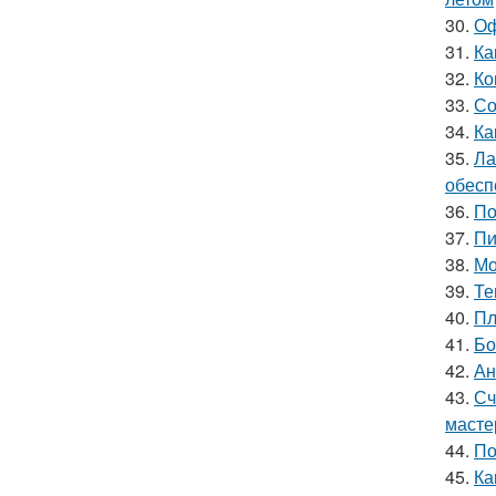
30.
Оф
31.
Ка
32.
Ко
33.
Со
34.
Ка
35.
Ла
обесп
36.
По
37.
Пи
38.
Мо
39.
Те
40.
Пл
41.
Бо
42.
Ан
43.
Сч
масте
44.
По
45.
Ка