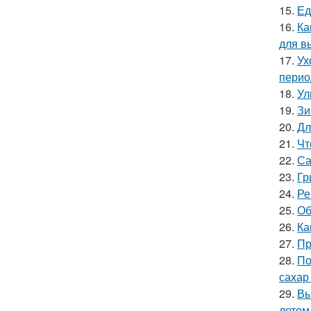
15.
Ед
16.
Ка
для в
17.
Ух
перио
18.
Ул
19.
Зи
20.
Дл
21.
Чт
22.
Са
23.
Гр
24.
Ре
25.
Об
26.
Ка
27.
Пр
28.
По
сахар
29.
Вы
летом