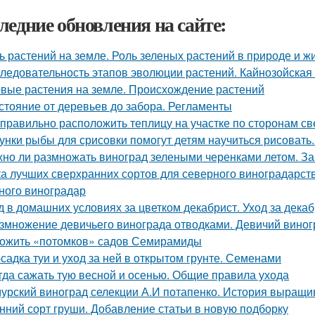
ледние обновления на сайте:
ь растений на земле. Роль зеленых растений в природе и ж
ледовательность этапов эволюции растений. Кайнозойская
вые растения на земле. Происхождение растений
стояние от деревьев до забора. Регламенты
 правильно расположить теплицу на участке по сторонам св
унки рыбы для срисовки помогут детям научиться рисовать
но ли размножать виноград зелеными черенками летом. За
ка лучших сверхранних сортов для северного виноградарств
ного виноградар
д в домашних условиях за цветком декабрист. Уход за дека
змножение девичьего винограда отводками. Девичий виногр
ожить «потомков» садов Семирамиды
садка туи и уход за ней в открытом грунте. Семенами
гда сажать тую весной и осенью. Общие правила ухода
урский виноград селекции А.И потапенко. История выращи
нний сорт груши. Добавление статьи в новую подборку