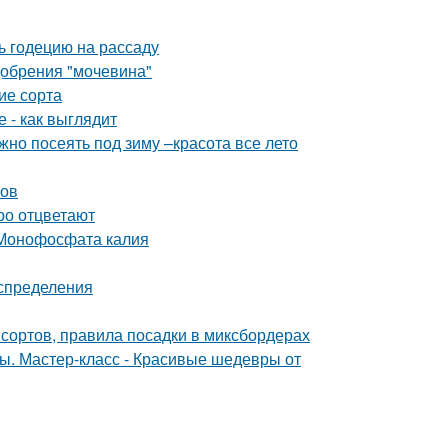
ть годецию на рассаду
добрения "мочевина"
ие сорта
 - как выглядит
жно посеять под зиму –красота все лето
ров
ро отцветают
 Монофосфата калия
аспределения
сортов, правила посадки в миксбордерах
ты. Мастер-класс - Красивые шедевры от