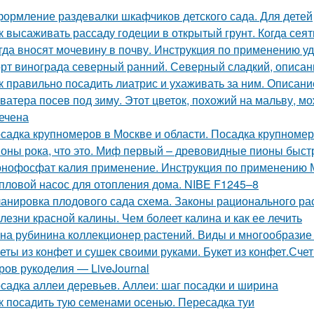
ормление раздевалки шкафчиков детского сада. Для детей
к высаживать рассаду годеции в открытый грунт. Когда сея
гда вносят мочевину в почву. Инструкция по применению у
рт винограда северный ранний. Северный сладкий, описан
к правильно посадить лиатрис и ухаживать за ним. Описание
ватера посев под зиму. Этот цветок, похожий на мальву, мо
ечена
садка крупномеров в Москве и области. Посадка крупноме
оны рока, что это. Миф первый – древовидные пионы быст
нофосфат калия применение. Инструкция по применению
пловой насос для отопления дома. NIBE F1245–8
анировка плодового сада схема. Законы рационального р
лезни красной калины. Чем болеет калина и как ее лечить
на рубинина коллекционер растений. Виды и многообразие 
еты из конфет и сушек своими руками. Букет из конфет.Сче
ров рукоделия — LiveJournal
садка аллеи деревьев. Аллеи: шаг посадки и ширина
к посадить тую семенами осенью. Пересадка туи