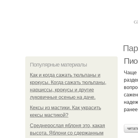
с
Пар
Пио
Популярные материалы
Чаще 
Как и когда сажать тюльпаны и
разде
крокусы. Когда сажать тюльпаны,
вопро
нарциссы, крокусы и другие
сажен
луковичные осенью на даче.
надеж
Кексы из мастики. Как украсить
ранее,
кексы мастикой?
Среднерослая яблоня это, какая
читат
высота. Яблони со сдержанным