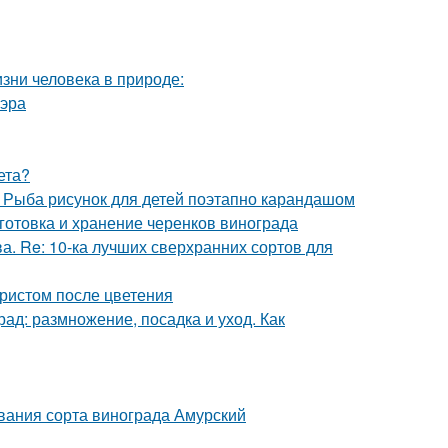
изни человека в природе:
 эра
ета?
. Рыба рисунок для детей поэтапно карандашом
готовка и хранение черенков винограда
а. Re: 10-ка лучших сверхранних сортов для
бристом после цветения
ад: размножение, посадка и уход. Как
вания сорта винограда Амурский