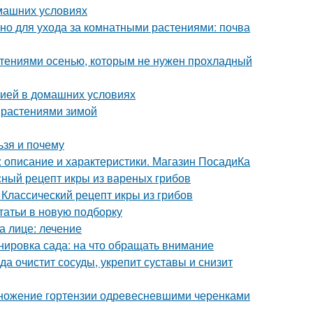
омашних условиях
но для ухода за комнатными растениями: почва
стениями осенью, которым не нужен прохладный
нзией в домашних условиях
 растениями зимой
ьзя и почему
 описание и характеристики. Магазин ПосадиКа
сный рецепт икры из вареных грибов
 Классический рецепт икры из грибов
татьи в новую подборку
а лице: лечение
нировка сада: на что обращать внимание
а очистит сосуды, укрепит суставы и снизит
множение гортензии одревесневшими черенками