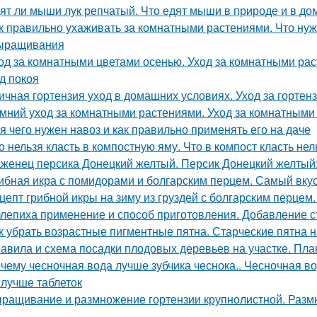
ят ли мыши лук репчатый. Что едят мыши в природе и в д
к правильно ухаживать за комнатными растениями. Что нуж
ыращивания
од за комнатными цветами осенью. Уход за комнатными ра
д покоя
ичная гортензия уход в домашних условиях. Уход за горте
мний уход за комнатными растениями. Уход за комнатными
я чего нужен навоз и как правильно применять его на даче
о нельзя класть в компостную яму. Что в компост класть нел
женец персика Донецкий желтый. Персик Донецкий желтый:
ибная икра с помидорами и болгарским перцем. Самый вку
цепт грибной икры на зиму из груздей с болгарским перцем.
лепиха применение и способ приготовления. Добавление с
к убрать возрастные пигментные пятна. Старческие пятна н
авила и схема посадки плодовых деревьев на участке. Пла
чему чесночная вода лучше зубчика чеснока.. Чесночная вод
 лучше таблеток
ращивание и размножение гортензии крупнолистной. Раз