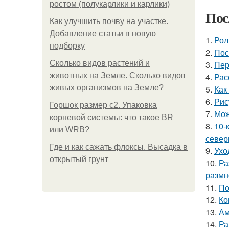
ростом (полукарлики и карлики)
Пос
Как улучшить почву на участке.
Добавление статьи в новую
1.
Рол
подборку
2.
Пос
Сколько видов растений и
3.
Пер
животных на Земле. Сколько видов
4.
Рас
живых организмов на Земле?
5.
Как
6.
Рис
Горшок размер с2. Упаковка
7.
Мож
корневой системы: что такое BR
8.
10-
или WRB?
север
Где и как сажать флоксы. Высадка в
9.
Ухо
открытый грунт
10.
Ра
размн
11.
По
12.
Ко
13.
Ам
14.
Ра