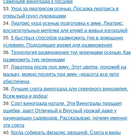
саженцев винограда к посадке
33.
Уход за лиатрисом осенью. Посадка лиатриса в
открытый грунт луковицами
34.
Лиатрис уход осенью подготовка к зиме. Лиатрис:
восхитительные метёлки для клумб и живых изгородей
35.
5 быстрых способов размножить тую в домашних
условиях. Подходящее время для размножения
36.
Технология размножения туи черенками осенью. Как
размножить тую черенками
37.
Лаватера посев под зиму. Этот цветок, похожий на
мальву, можно посеять под зиму –красота все лето
обеспечена
38.
Лучшие сорта винограда для северного виноделия.
Всем мира и добра!
39.
Сорт винограда натали. Эти Винограды прощает
ошибки, дают Отличный и Вкусный урожай даже у
начинающих садоводов. Рассказываю, почему именно
эти сорта
40.
Когда собирать физалис овощной. Сорта и виды