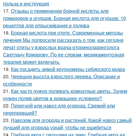
польза и инструкция
17.
Отзывы о применении борной кислоты для
помидоров и огурцов. Борная кислота для огурцов: 10
рецептов для опрыскивания и полива
18.
Борная кислота при отите. Современные методы
лечения Мы попросили рассказать о том, как сегодня
лечат отиты у взрослых врача-оториноларинголога
Светлану Комарову. По ее словам, медикаментозная
терапия может включать:
19.
Как посадить зимой крупномеры сибирского кедра
20.
Черешня высота взрослого дерева. Описание и
особенности
21.
Как часто нужно поливать комнатные цветы. Зачем
нужен полив цветов в домашних условиях?
22.
Перегной или навоз для огорода. Свежий или
перепревший?
23.
Навозом для огорода и растений. Какой навоз самый
лучший для огорода узнай, чтобы не ошибиться
24.
Грибная икра с овощами на зиму. Грибная икра на