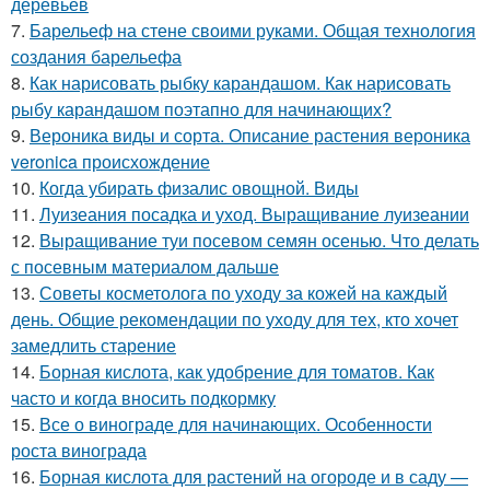
деревьев
7.
Барельеф на стене своими руками. Общая технология
создания барельефа
8.
Как нарисовать рыбку карандашом. Как нарисовать
рыбу карандашом поэтапно для начинающих?
9.
Вероника виды и сорта. Описание растения вероника
veronica происхождение
10.
Когда убирать физалис овощной. Виды
11.
Луизеания посадка и уход. Выращивание луизеании
12.
Выращивание туи посевом семян осенью. Что делать
с посевным материалом дальше
13.
Советы косметолога по уходу за кожей на каждый
день. Общие рекомендации по уходу для тех, кто хочет
замедлить старение
14.
Борная кислота, как удобрение для томатов. Как
часто и когда вносить подкормку
15.
Все о винограде для начинающих. Особенности
роста винограда
16.
Борная кислота для растений на огороде и в саду —