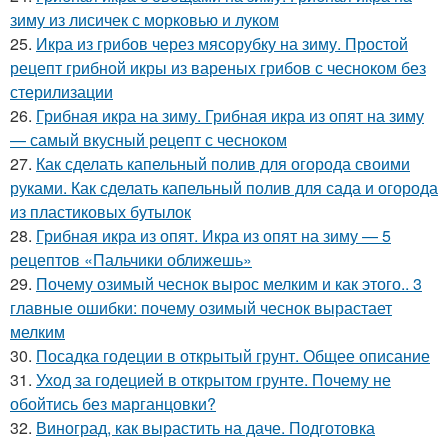
зиму из лисичек с морковью и луком
25.
Икра из грибов через мясорубку на зиму. Простой
рецепт грибной икры из вареных грибов с чесноком без
стерилизации
26.
Грибная икра на зиму. Грибная икра из опят на зиму
— самый вкусный рецепт с чесноком
27.
Как сделать капельный полив для огорода своими
руками. Как сделать капельный полив для сада и огорода
из пластиковых бутылок
28.
Грибная икра из опят. Икра из опят на зиму — 5
рецептов «Пальчики оближешь»
29.
Почему озимый чеснок вырос мелким и как этого.. 3
главные ошибки: почему озимый чеснок вырастает
мелким
30.
Посадка годеции в открытый грунт. Общее описание
31.
Уход за годецией в открытом грунте. Почему не
обойтись без марганцовки?
32.
Виноград, как вырастить на даче. Подготовка