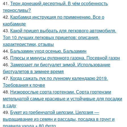
41.
Терн донецкий десертный. В чём особенность
терносливы?
42.
Карбамид инструкция по применению. Все о
карбамиде
43.
Какой прицеп выбрать для легкового автомобиля.
Топ 10 лучших легковых прицепов: описания,
характеристики, отзывы
44.
Бальзамин уход осенью. Бальзамин
45.
Плюсы и минусы рулонного газона. Посевной газон
46.
Замерзает ли биотуалет зимой. Использование
биотуалетов в зимнее время
47.
Когда сажать лук по лунному календарю 2019.
Требования к почве
48.
Низкорослые сорта гортензии. Сорта гортензии
метельчатой самые красивые и устойчивые для посадки
в саду
49.
Букет из гребенчатой целозии. Целозия —
выращивание из семян и рассады, посадка в грунт и
правила ухода + 80 фото