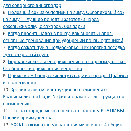
для северного виноградар
5.
Полезный сок из облепихи на зиму. Облепиховый сок
на зиму — лучшие рецепты заготовки через
соковыжималку, с сахаром, без варки
6.
Когда вносить навоз в почву. Как вносить навоз:
основные требования при удобрении почвы органикой
7.
Когда сажать туи в Подмосковье. Технология посадка
туи в открытый грунт
8.
Борная кислота и ее применение на садовом участке.
Особенности применения вещества
9.
Применяем борную кислоту в саду и огороде. Правила
использования
10.
Крапивы листья инструкция по применению.
Крапивы листья Падис'с фильтр-пакеты : инструкция по
применению
11.
Что на огороде можно поливать настоем КРАПИВЫ.
Прочие преимущества
12.
УХОД за комнатными растениями осенью. 4 общих