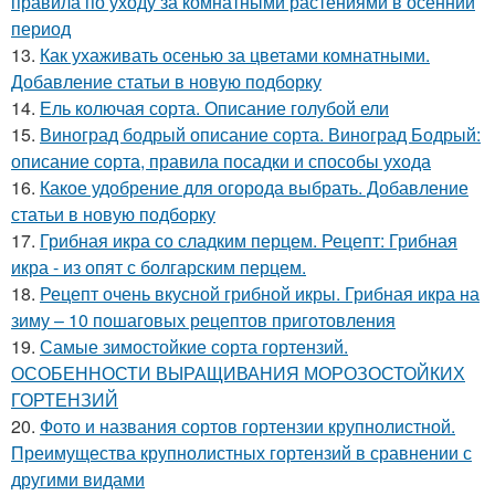
правила по уходу за комнатными растениями в осенний
период
13.
Как ухаживать осенью за цветами комнатными.
Добавление статьи в новую подборку
14.
Ель колючая сорта. Описание голубой ели
15.
Виноград бодрый описание сорта. Виноград Бодрый:
описание сорта, правила посадки и способы ухода
16.
Какое удобрение для огорода выбрать. Добавление
статьи в новую подборку
17.
Грибная икра со сладким перцем. Рецепт: Грибная
икра - из опят с болгарским перцем.
18.
Рецепт очень вкусной грибной икры. Грибная икра на
зиму – 10 пошаговых рецептов приготовления
19.
Самые зимостойкие сорта гортензий.
ОСОБЕННОСТИ ВЫРАЩИВАНИЯ МОРОЗОСТОЙКИХ
ГОРТЕНЗИЙ
20.
Фото и названия сортов гортензии крупнолистной.
Преимущества крупнолистных гортензий в сравнении с
другими видами