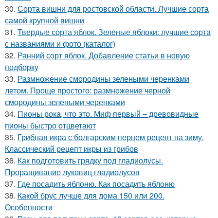
30.
Сорта вишни для ростовской области. Лучшие сорта
самой крупной вишни
31.
Твердые сорта яблок. Зеленые яблоки: лучшие сорта
с названиями и фото (каталог)
32.
Ранний сорт яблок. Добавление статьи в новую
подборку
33.
Размножение смородины зелеными черенками
летом. Проще простого: размножение черной
смородины зелеными черенками
34.
Пионы рока, что это. Миф первый – древовидные
пионы быстро отцветают
35.
Грибная икра с болгарским перцем рецепт на зиму.
Классический рецепт икры из грибов
36.
Как подготовить грядку под гладиолусы.
Проращивание луковиц гладиолусов
37.
Где посадить яблоню. Как посадить яблоню
38.
Какой брус лучше для дома 150 или 200.
Особенности