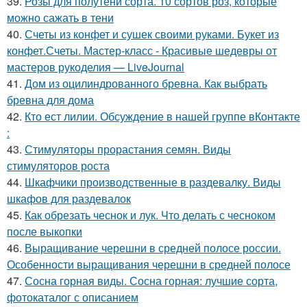
39.
Розы для полутени сорта. 10 сортов роз, которые
можно сажать в тени
40.
Счеты из конфет и сушек своими руками. Букет из
конфет.Счеты. Мастер-класс - Красивые шедевры от
мастеров рукоделия — LiveJournal
41.
Дом из оцилиндрованного бревна. Как выбрать
бревна для дома
42.
Кто ест лилии. Обсуждение в нашей группе вКонтакте
:
43.
Стимуляторы прорастания семян. Виды
стимуляторов роста
44.
Шкафчики производственные в раздевалку. Виды
шкафов для раздевалок
45.
Как обрезать чеснок и лук. Что делать с чесноком
после выкопки
46.
Выращивание черешни в средней полосе россии.
Особенности выращивания черешни в средней полосе
47.
Сосна горная виды. Сосна горная: лучшие сорта,
фотокаталог с описанием