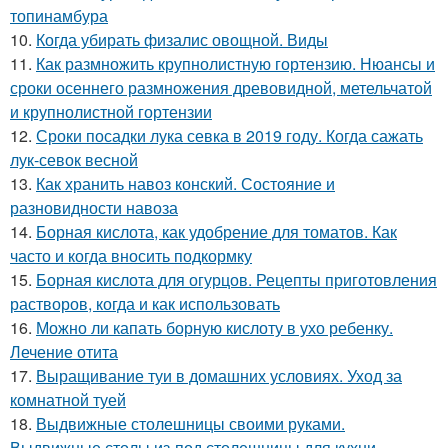
топинамбура
10.
Когда убирать физалис овощной. Виды
11.
Как размножить крупнолистную гортензию. Нюансы и
сроки осеннего размножения древовидной, метельчатой
и крупнолистной гортензии
12.
Сроки посадки лука севка в 2019 году. Когда сажать
лук-севок весной
13.
Как хранить навоз конский. Состояние и
разновидности навоза
14.
Борная кислота, как удобрение для томатов. Как
часто и когда вносить подкормку
15.
Борная кислота для огурцов. Рецепты приготовления
растворов, когда и как использовать
16.
Можно ли капать борную кислоту в ухо ребенку.
Лечение отита
17.
Выращивание туи в домашних условиях. Уход за
комнатной туей
18.
Выдвижные столешницы своими руками.
Выдвижные столы из-под столешницы для кухни