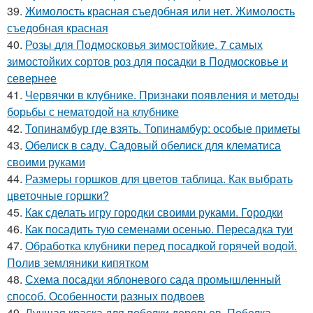
39.
Жимолость красная съедобная или нет. Жимолость
съедобная красная
40.
Розы для Подмосковья зимостойкие. 7 самых
зимостойких сортов роз для посадки в Подмосковье и
севернее
41.
Червячки в клубнике. Признаки появления и методы
борьбы с нематодой на клубнике
42.
Топинамбур где взять. Топинамбур: особые приметы
43.
Обелиск в саду. Садовый обелиск для клематиса
своими руками
44.
Размеры горшков для цветов таблица. Как выбрать
цветочные горшки?
45.
Как сделать игру городки своими руками. Городки
46.
Как посадить тую семенами осенью. Пересадка туи
47.
Обработка клубники перед посадкой горячей водой.
Полив земляники кипятком
48.
Схема посадки яблоневого сада промышленный
способ. Особенности разных подвоев
49.
Лучшая краска для побелки деревьев. Побелка