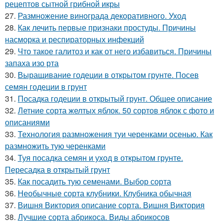
рецептов сытной грибной икры
27.
Размножение винограда декоративного. Уход
28.
Как лечить первые признаки простуды. Причины
насморка и респираторных инфекций
29.
Что такое галитоз и как от него избавиться. Причины
запаха изо рта
30.
Выращивание годеции в открытом грунте. Посев
семян годеции в грунт
31.
Посадка годеции в открытый грунт. Общее описание
32.
Летние сорта желтых яблок. 50 сортов яблок с фото и
описаниями
33.
Технология размножения туи черенками осенью. Как
размножить тую черенками
34.
Туя посадка семян и уход в открытом грунте.
Пересадка в открытый грунт
35.
Как посадить тую семенами. Выбор сорта
36.
Необычные сорта клубники. Клубника обычная
37.
Вишня Виктория описание сорта. Вишня Виктория
38.
Лучшие сорта абрикоса. Виды абрикосов