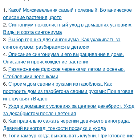
1.
Какой Можжевельник самый полезный. Ботаническое
описание растения, фото
2.
Сингониум ножколистный уход в домашних условиях.
Виды и сорта сингониума
3.
Выбор горшка для сингониума. Как ухаживать за
сингониумом: разбираемся в деталях
4.
Описание сингониума и его выращивание в доме.
Описание и происхождение растения
5.
Размножение флоксов черенками летом и осенью.
Стеблевыми черенками
6.
Строим дом своими руками из газоблока. Как
построить дом из газобетона своими руками: Пошаговая
инструкция +Видео
7.
Уход в домашних условиях за цветком декабрист. Уход
за декабристом после цветения
8.
Как правильно сажать черенки девичьего винограда.
Девичий виноград: тонкости посадки и ухода
9.
Топинамбур когда выкапывать клубни. Приготовление