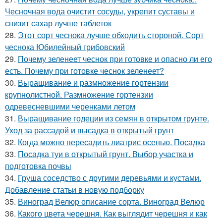
Чесночная вода очистит сосуды, укрепит суставы и
снизит сахар лучше таблеток
28.
Этот сорт чеснока лучше обходить стороной. Сорт
чеснока Юбилейный грибовский
29.
Почему зеленеет чеснок при готовке и опасно ли его
есть. Почему при готовке чеснок зеленеет?
30.
Выращивание и размножение гортензии
крупнолистной. Размножение гортензии
одревесневшими черенками летом
31.
Выращивание годеции из семян в открытом грунте.
Уход за рассадой и высадка в открытый грунт
32.
Когда можно пересадить лиатрис осенью. Посадка
33.
Посадка туи в открытый грунт. Выбор участка и
подготовка почвы
34.
Груша соседство с другими деревьями и кустами.
Добавление статьи в новую подборку
35.
Виноград Велюр описание сорта. Виноград Велюр
36.
Какого цвета черешня. Как выглядит черешня и как