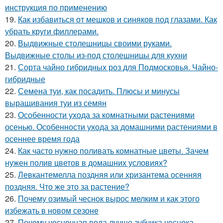
инструкция по применению
19.
Как избавиться от мешков и синяков под глазами. Как
убрать круги филлерами.
20.
Выдвижные столешницы своими руками.
Выдвижные столы из-под столешницы для кухни
21.
Сорта чайно гибридных роз для Подмосковья. Чайно-
гибридные
22.
Семена туи, как посадить. Плюсы и минусы
выращивания туи из семян
23.
Особенности ухода за комнатными растениями
осенью. Особенности ухода за домашними растениями в
осеннее время года
24.
Как часто нужно поливать комнатные цветы. Зачем
нужен полив цветов в домашних условиях?
25.
Левкантемелла поздняя или хризантема осенняя
поздняя. Что же это за растение?
26.
Почему озимый чеснок вырос мелким и как этого
избежать в новом сезоне
27.
Почему чесночная вода лучше зубчика чеснока..