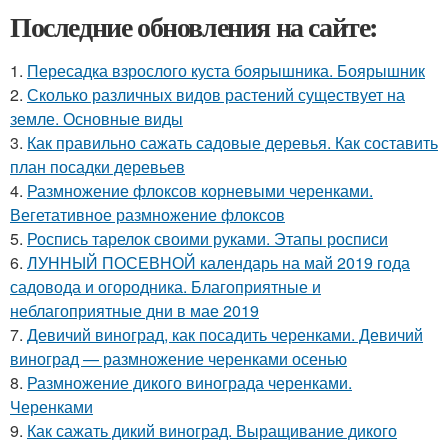
Последние обновления на сайте:
1.
Пересадка взрослого куста боярышника. Боярышник
2.
Сколько различных видов растений существует на
земле. Основные виды
3.
Как правильно сажать садовые деревья. Как составить
план посадки деревьев
4.
Размножение флоксов корневыми черенками.
Вегетативное размножение флоксов
5.
Роспись тарелок своими руками. Этапы росписи
6.
ЛУННЫЙ ПОСЕВНОЙ календарь на май 2019 года
садовода и огородника. Благоприятные и
неблагоприятные дни в мае 2019
7.
Девичий виноград, как посадить черенками. Девичий
виноград — размножение черенками осенью
8.
Размножение дикого винограда черенками.
Черенками
9.
Как сажать дикий виноград. Выращивание дикого