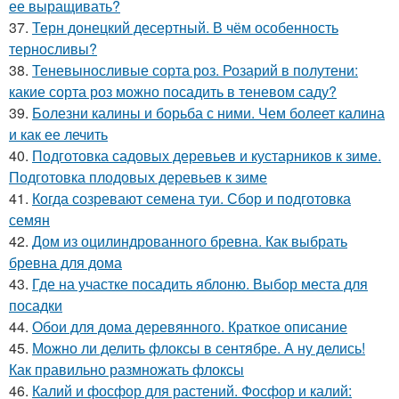
ее выращивать?
37.
Терн донецкий десертный. В чём особенность
терносливы?
38.
Теневыносливые сорта роз. Розарий в полутени:
какие сорта роз можно посадить в теневом саду?
39.
Болезни калины и борьба с ними. Чем болеет калина
и как ее лечить
40.
Подготовка садовых деревьев и кустарников к зиме.
Подготовка плодовых деревьев к зиме
41.
Когда созревают семена туи. Сбор и подготовка
семян
42.
Дом из оцилиндрованного бревна. Как выбрать
бревна для дома
43.
Где на участке посадить яблоню. Выбор места для
посадки
44.
Обои для дома деревянного. Краткое описание
45.
Можно ли делить флоксы в сентябре. А ну делись!
Как правильно размножать флоксы
46.
Калий и фосфор для растений. Фосфор и калий: