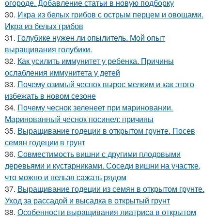
огороде. Добавление статьи в новую подборку
30.
Икра из белых грибов с острым перцем и овощами.
Икра из белых грибов
31.
Голубике нужен ли опылитель. Мой опыт
выращивания голубики.
32.
Как усилить иммунитет у ребенка. Причины
ослабления иммунитета у детей
33.
Почему озимый чеснок вырос мелким и как этого
избежать в новом сезоне
34.
Почему чеснок зеленеет при мариновании.
Маринованный чеснок посинел: причины
35.
Выращивание годеции в открытом грунте. Посев
семян годеции в грунт
36.
Совместимость вишни с другими плодовыми
деревьями и кустарниками. Соседи вишни на участке,
что можно и нельзя сажать рядом
37.
Выращивание годеции из семян в открытом грунте.
Уход за рассадой и высадка в открытый грунт
38.
Особенности выращивания лиатриса в открытом