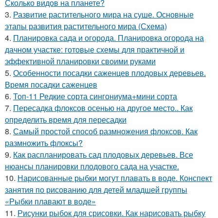
Сколько видов на планете?
3.
Развитие растительного мира на суше. Основные
этапы развития растительного мира (Схема)
4.
Планировка сада и огорода. Планировка огорода на
дачном участке: готовые схемы для практичной и
эффективной планировки своими руками
5.
Особенности посадки саженцев плодовых деревьев.
Время посадки саженцев
6.
Топ-11 Редкие сорта сингониума+мини сорта
7.
Пересадка флоксов осенью на другое место.. Как
определить время для пересадки
8.
Самый простой способ размножения флоксов. Как
размножить флоксы?
9.
Как распланировать сад плодовых деревьев. Все
нюансы планировки плодового сада на участке.
10.
Нарисованные рыбки могут плавать в воде. Конспект
занятия по рисованию для детей младшей группы
«Рыбки плавают в воде»
11.
Рисунки рыбок для срисовки. Как нарисовать рыбку