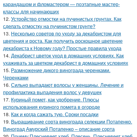
карандашом и фломастером — поэтапные мастер-
классы для начинающих
12.
Устройство отмостки на пучинистых грунтах. Как
сделать отмостку на пучинистом грунте?
13.
Несколько советов по уходу за декабристом для
цветения и роста. Как получить роскошное цветение
декабриста к Новому году? Простые правила ухода
14.
Декабрист цветок уход в домашних условиях. Как
ухаживать за цветком декабрист в домашних условиях
15.
Размножение дикого винограда черенками.
Черенками
16.
Сильно выпадают волосы у женщины. Лечение и
профилактика выпадения волос у девушек
17.
Куриный помет, как удобрение. Плюсы
использования куриного помета в огороде
18.
Как и когда сажать тую. Сроки посадки
19.
Выращивание сорта винограда селекции Потапенко.
Виноград Амурский Потапенко – описание сорта
20.
Почему Плесневеет хлеб. Плесень. Плесневеет хлеб.