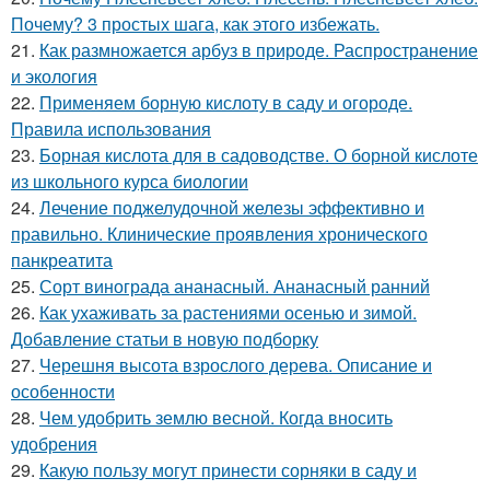
Почему? 3 простых шага, как этого избежать.
21.
Как размножается арбуз в природе. Распространение
и экология
22.
Применяем борную кислоту в саду и огороде.
Правила использования
23.
Борная кислота для в садоводстве. О борной кислоте
из школьного курса биологии
24.
Лечение поджелудочной железы эффективно и
правильно. Клинические проявления хронического
панкреатита
25.
Сорт винограда ананасный. Ананасный ранний
26.
Как ухаживать за растениями осенью и зимой.
Добавление статьи в новую подборку
27.
Черешня высота взрослого дерева. Описание и
особенности
28.
Чем удобрить землю весной. Когда вносить
удобрения
29.
Какую пользу могут принести сорняки в саду и