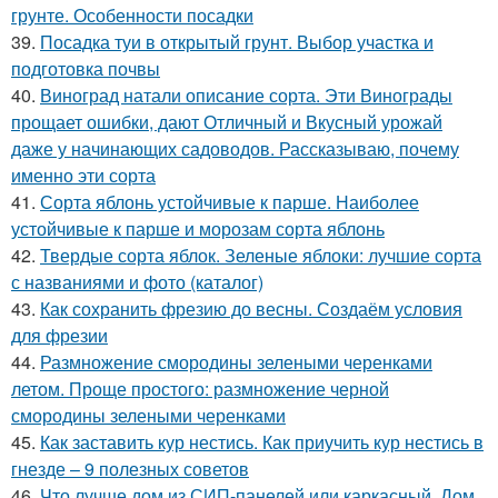
грунте. Особенности посадки
39.
Посадка туи в открытый грунт. Выбор участка и
подготовка почвы
40.
Виноград натали описание сорта. Эти Винограды
прощает ошибки, дают Отличный и Вкусный урожай
даже у начинающих садоводов. Рассказываю, почему
именно эти сорта
41.
Сорта яблонь устойчивые к парше. Наиболее
устойчивые к парше и морозам сорта яблонь
42.
Твердые сорта яблок. Зеленые яблоки: лучшие сорта
с названиями и фото (каталог)
43.
Как сохранить фрезию до весны. Создаём условия
для фрезии
44.
Размножение смородины зелеными черенками
летом. Проще простого: размножение черной
смородины зелеными черенками
45.
Как заставить кур нестись. Как приучить кур нестись в
гнезде – 9 полезных советов
46.
Что лучше дом из СИП-панелей или каркасный. Дом