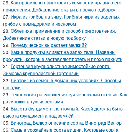
26.
Как правильно приготовить компост и правила его
применения. Добавление статьи в новую подборку
27.
Икра из грибов на зиму. Грибная икра из вареных
грибов с помидорами и чесноком
28.
Облепиха применение и способ приготовления.
Добавление статьи в новую подборку
29.
Почему чеснок вырастает мелкий?
30.
Какие продукты влияют на запах тела. Названы
продукты, которые заставляют потеть и плохо пахнуть
31.
Гортензия крупнолистная зимостойкие сорта.
Зимовка крупнолистной гортензии
32.
Лиатрис из семян в домашних условиях. Способы
посадки
33.
Технология размножения туи черенками осенью. Как
размножить тую черенками
34.
Высота фундамент ленточный. Какой должна быть
высота фундамента над землёй
35.
Виноград Велюр описание сорта. Виноград Велюр
36.
Самые урожайные сорта вишни. Кустовые сорта