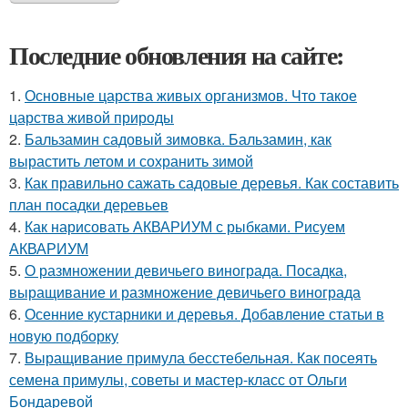
Последние обновления на сайте:
1.
Основные царства живых организмов. Что такое
царства живой природы
2.
Бальзамин садовый зимовка. Бальзамин, как
вырастить летом и сохранить зимой
3.
Как правильно сажать садовые деревья. Как составить
план посадки деревьев
4.
Как нарисовать АКВАРИУМ с рыбками. Рисуем
АКВАРИУМ
5.
О размножении девичьего винограда. Посадка,
выращивание и размножение девичьего винограда
6.
Осенние кустарники и деревья. Добавление статьи в
новую подборку
7.
Выращивание примула бесстебельная. Как посеять
семена примулы, советы и мастер-класс от Ольги
Бондаревой