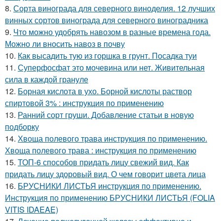
8.
Сорта винограда для северного виноделия. 12 лучших
винных сортов винограда для северного виноградника
9.
Что можно удобрять навозом в разные времена года.
Можно ли вносить навоз в почву
10.
Как высадить тую из горшка в грунт. Посадка туи
11.
Суперфосфат это мочевина или нет. Живительная
сила в каждой грануле
12.
Борная кислота в ухо. Борной кислоты раствор
спиртовой 3% : инструкция по применению
13.
Ранний сорт груши. Добавление статьи в новую
подборку
14.
Хвоща полевого трава инструкция по применению.
Хвоща полевого трава : инструкция по применению
15.
ТОП-6 способов придать лицу свежий вид. Как
придать лицу здоровый вид. О чем говорит цвета лица
16.
БРУСНИКИ ЛИСТЬЯ инструкция по применению.
Инструкция по применению БРУСНИКИ ЛИСТЬЯ (FOLIA
VITIS IDAEAE)