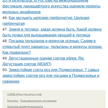
2019 результаты. В Ростове на международном
фестивале ландшафтного искусства оценили проекты
молодых дизайнеров
46.
Как засушить целозию гребенчатую. Целозия
гребенчатая
47.
Земля в теплицу, какая должна быть. Какой должна
быть почва для выращивания овощей в теплице
48.
Посадка тюльпанов и крокусов осенью. Садим в
открытый грунт нарциссы, тюльпаны и крокусы осенью.
Как правильно?
49.
Дегустационные оценки сортов яблок. Re:
Дегустация сортов (МОИП)
50.
Зимостойкие сорта роз для Подмосковья. 7 самых
зимостойких сортов роз для посадки в Подмосковье и
севернее
© 2026 Идеи для сада и дачи
Контакты
Пользовательское соглашение
Политика конфидециальности