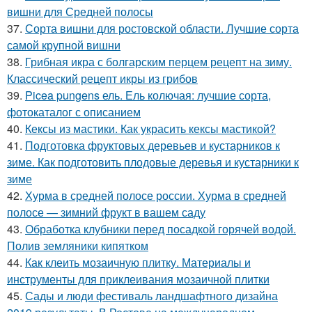
вишни для Средней полосы
37.
Сорта вишни для ростовской области. Лучшие сорта
самой крупной вишни
38.
Грибная икра с болгарским перцем рецепт на зиму.
Классический рецепт икры из грибов
39.
Picea pungens ель. Ель колючая: лучшие сорта,
фотокаталог с описанием
40.
Кексы из мастики. Как украсить кексы мастикой?
41.
Подготовка фруктовых деревьев и кустарников к
зиме. Как подготовить плодовые деревья и кустарники к
зиме
42.
Хурма в средней полосе россии. Хурма в средней
полосе — зимний фрукт в вашем саду
43.
Обработка клубники перед посадкой горячей водой.
Полив земляники кипятком
44.
Как клеить мозаичную плитку. Материалы и
инструменты для приклеивания мозаичной плитки
45.
Сады и люди фестиваль ландшафтного дизайна