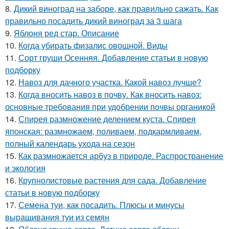
8.
Дикий виноград на заборе, как правильно сажать. Как
правильно посадить дикий виноград за 3 шага
9.
Яблоня ред стар. Описание
10.
Когда убирать физалис овощной. Виды
11.
Сорт груши Осенняя. Добавление статьи в новую
подборку
12.
Навоз для дачного участка. Какой навоз лучше?
13.
Когда вносить навоз в почву. Как вносить навоз:
основные требования при удобрении почвы органикой
14.
Спирея размножение делением куста. Спирея
японская: размножаем, поливаем, подкармливаем,
полный календарь ухода на сезон
15.
Как размножается арбуз в природе. Распространение
и экология
16.
Крупнолистовые растения для сада. Добавление
статьи в новую подборку
17.
Семена туи, как посадить. Плюсы и минусы
выращивания туи из семян