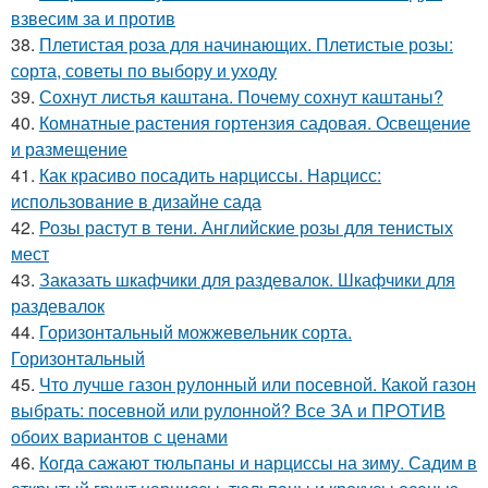
взвесим за и против
38.
Плетистая роза для начинающих. Плетистые розы:
сорта, советы по выбору и уходу
39.
Сохнут листья каштана. Почему сохнут каштаны?
40.
Комнатные растения гортензия садовая. Освещение
и размещение
41.
Как красиво посадить нарциссы. Нарцисс:
использование в дизайне сада
42.
Розы растут в тени. Английские розы для тенистых
мест
43.
Заказать шкафчики для раздевалок. Шкафчики для
раздевалок
44.
Горизонтальный можжевельник сорта.
Горизонтальный
45.
Что лучше газон рулонный или посевной. Какой газон
выбрать: посевной или рулонной? Все ЗА и ПРОТИВ
обоих вариантов с ценами
46.
Когда сажают тюльпаны и нарциссы на зиму. Садим в