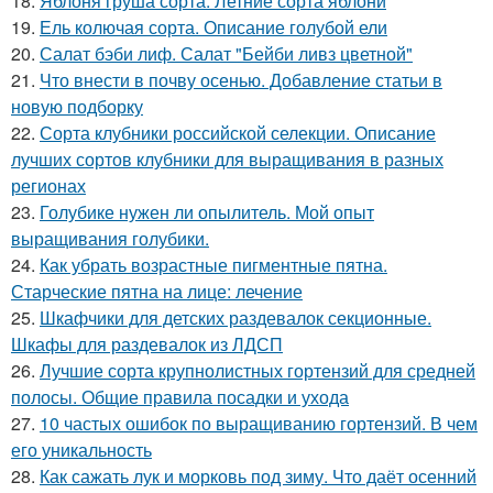
18.
Яблоня груша сорта. Летние сорта яблони
19.
Ель колючая сорта. Описание голубой ели
20.
Салат бэби лиф. Салат "Бейби ливз цветной"
21.
Что внести в почву осенью. Добавление статьи в
новую подборку
22.
Сорта клубники российской селекции. Описание
лучших сортов клубники для выращивания в разных
регионах
23.
Голубике нужен ли опылитель. Мой опыт
выращивания голубики.
24.
Как убрать возрастные пигментные пятна.
Старческие пятна на лице: лечение
25.
Шкафчики для детских раздевалок секционные.
Шкафы для раздевалок из ЛДСП
26.
Лучшие сорта крупнолистных гортензий для средней
полосы. Общие правила посадки и ухода
27.
10 частых ошибок по выращиванию гортензий. В чем
его уникальность
28.
Как сажать лук и морковь под зиму. Что даёт осенний