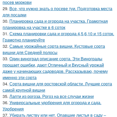
посев моркови
29.
Все, что нужно знать о посеве туи. Подготовка места
для посадки
30.
Планировка сада и огорода на участка. Грамотная
планировка на участке в 6 соток
31.
Схема планировки сада и огорода 4,5,6,10 и 15 соток.
Грамотно планируйте
32.
Самые урожайные сорта вишни. Кустовые сорта
вишни для Средней полосы
33.
Один виноград описание сорта. Эти Винограды
прощает ошибки, дают Отличный и Вкусный урожай
даже у начинающих садоводов. Рассказываю, почему
именно эти сорта
34.
Сорта вишни для ростовской области. Лучшие сорта
самой крупной вишни
35.
Лапти из рогоза. Рогоз на все случаи жизни
36.
Универсальные удобрения для огорода и сада.
Удобрения
37.
Убирать листву или нет. Опавшие листья в саду –