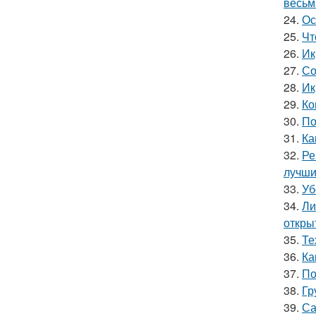
весьм
24.
Ос
25.
Чт
26.
Ик
27.
Со
28.
Ик
29.
Ко
30.
По
31.
Ка
32.
Ре
лучши
33.
Уб
34.
Ли
откры
35.
Те
36.
Ка
37.
По
38.
Гр
39.
Са