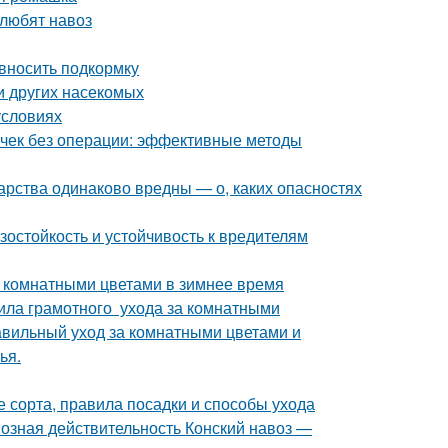
 любят навоз
 вносить подкормку
и других насекомых
условиях
почек без операции: эффективные методы
арства одинаково вредны — о, каких опасностях
остойкость и устойчивость к вредителям
а комнатными цветами в зимнее время
ила грамотного ухода за комнатными
равильный уход за комнатными цветами и
ья.
 сорта, правила посадки и способы ухода
возная действительность Конский навоз —