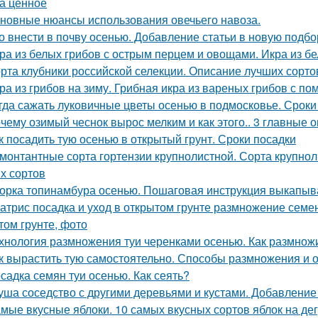
а ценное
новные нюансы использования овечьего навоза.
о внести в почву осенью. Добавление статьи в новую подбо
ра из белых грибов с острым перцем и овощами. Икра из б
рта клубники российской селекции. Описание лучших сорто
ра из грибов на зиму. Грибная икра из вареных грибов с п
гда сажать луковичные цветы осенью в подмосковье. Сроки
чему озимый чеснок вырос мелким и как этого.. 3 главные 
к посадить тую осенью в открытый грунт. Сроки посадки
монтантные сорта гортензии крупнолистной. Сорта крупнол
х сортов
орка топинамбура осенью. Пошаговая инструкция выкапыв
атрис посадка и уход в открытом грунте размножение семен
том грунте, фото
хнология размножения туи черенками осенью. Как размнож
к вырастить тую самостоятельно. Способы размножения и
садка семян туи осенью. Как сеять?
уша соседство с другими деревьями и кустами. Добавление
мые вкусные яблоки. 10 самых вкусных сортов яблок на д