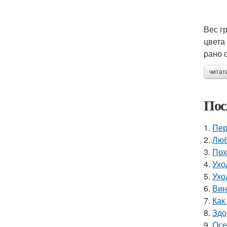
Вес г
цвета
рано 
читат
Пос
1.
Пер
2.
Люб
3.
Пох
4.
Ухо
5.
Ухо
6.
Вин
7.
Как
8.
Здо
9.
Осе