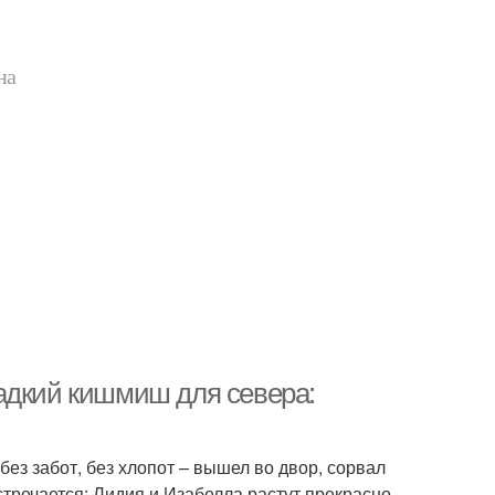
на
адкий кишмиш для севера:
ез забот, без хлопот – вышел во двор, сорвал
встречается: Лидия и Изабелла растут прекрасно,