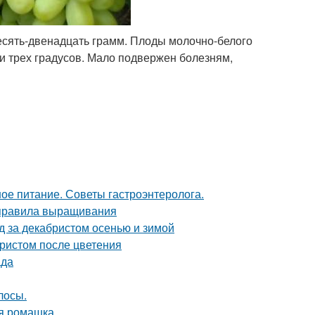
десять-двенадцать грамм. Плоды молочно-белого
и трех градусов. Мало подвержен болезням,
ое питание. Советы гастроэнтеролога.
 правила выращивания
д за декабристом осенью и зимой
бристом после цветения
ада
лосы.
ая ромашка