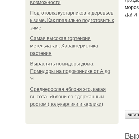
возможности
мороз
Подготовка кустарников и деревьев
Да! И
к зиме. Как правильно подготовить к
зиме
Самая высокая гортензия
метельчатая. Характеристика
растения
Вырастить помидоры дома.
Помидоры на подоконнике от А до
Я
Среднерослая яблоня это, какая
высота. Яблони со сдержанным
ростом (полукарлики и карлики)
читат
Выр