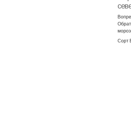
сев
Вопре
Обрат
мороз
Сорт 