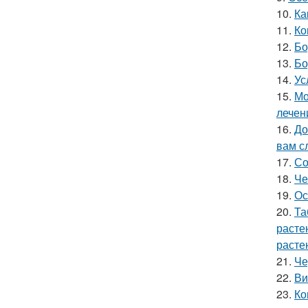
10.
Ка
11.
Ко
12.
Бо
13.
Бо
14.
Ус
15.
Мо
лечен
16.
До
вам с
17.
Со
18.
Че
19.
Ос
20.
Та
расте
расте
21.
Че
22.
Ви
23.
Ко