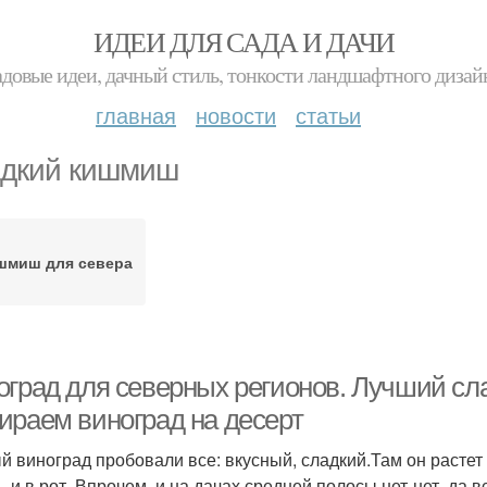
ИДЕИ ДЛЯ САДА И ДАЧИ
адовые идеи, дачный стиль, тонкости ландшафтного дизай
главная
новости
статьи
дкий кишмиш
шмиш для севера
оград для северных регионов. Лучший сл
ираем виноград на десерт
 виноград пробовали все: вкусный, сладкий.Там он растет б
ь, и в рот. Впрочем, и на дачах средней полосы нет-нет, да 