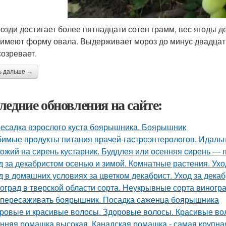
розди достигает более пятнадцати сотен грамм, вес ягоды 
 имеют форму овала. Выдерживает мороз до минус двадцат
созревает.
ь дальше →
ледние обновления на сайте:
есадка взрослого куста боярышника. Боярышник
имые продукты питания врачей-гастроэнтерологов. Идальн
ожий на сирень кустарник. Буддлея или осенняя сирень —
д за декабристом осенью и зимой. Комнатные растения. Ухо
д в домашних условиях за цветком декабрист. Уход за дека
оград в тверской области сорта. Неукрывные сорта виногр
 пересаживать боярышник. Посадка саженца боярышника
ровые и красивые волосы. Здоровые волосы. Красивые во
нняя ромашка высокая. Канадская ромашка - самая крупн