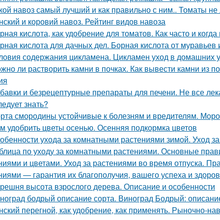
кой навоз самый лучший и как правильно с ним.. Томаты не
нский и коровий навоз. Рейтинг видов навоза
рная кислота, как удобрение для томатов. Как часто и когда
рная кислота для дачных дел. Борная кислота от муравьев 
ловия содержания цикламена. Цикламен уход в домашних 
жно ли растворить камни в почках. Как вывести камни из 
ия
бавки и безрецептурные препараты для печени. Не все лек
ледует знать?
рта смородины устойчивые к болезням и вредителям. Мороз
м удобрить цветы осенью. Осенняя подкормка цветов
обенности ухода за комнатными растениями зимой. Уход з
блица по уходу за комнатными растениями. Основные прав
ниями и цветами. Уход за растениями во время отпуска. П
ниями — гарантия их благополучия, вашего успеха и здоров
решня высота взрослого дерева. Описание и особенности
ноград бодрый описание сорта. Виноград Бодрый: описание
нский перегной, как удобрение, как применять. Рыночно-на