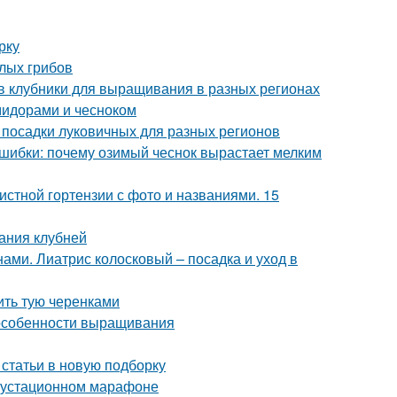
рку
елых грибов
в клубники для выращивания в разных регионах
омидорами и чесноком
 посадки луковичных для разных регионов
ошибки: почему озимый чеснок вырастает мелким
истной гортензии с фото и названиями. 15
ания клубней
ами. Лиатрис колосковый – посадка и уход в
ить тую черенками
 особенности выращивания
 статьи в новую подборку
егустационном марафоне