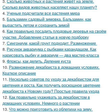
3.
Сколько животных и растений живёт на земле.
Сколько видов животных населяют нашу планету?
4.
Ученые подсчитали все растения мира
5.
Бальзамин садовый зимовка. Бальзамин, как
вырастить летом и сохранить зимой
6.
Как правильно посадить плодовые деревья на своём
участке. Добавление статьи в новую подборку
7.
Сингониум, какой грунт подходит. Размножение
8.
Рисунок аквариума с рыбками карандашом. Как
нарисовать рыбку и аквариум — два мастер-класса
9.
Флоксы, как делить. Деление куста
10.
Размножение декабриста в домашних условиях.
Краткое описание
11.
Несколько советов по уходу за декабристом для
цветения и роста. Как получить роскошное цветение
декабриста к Новому году? Простые правила ухода
12.
Как правильно ухаживать за декабристом в
домашних условиях. Немного о растении
13.
Что можно приготовить из облепихи на зиму.