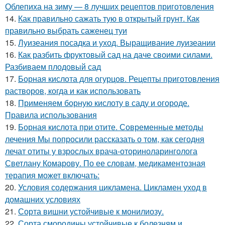
Облепиха на зиму — 8 лучших рецептов приготовления
14.
Как правильно сажать тую в открытый грунт. Как
правильно выбрать саженец туи
15.
Луизеания посадка и уход. Выращивание луизеании
16.
Как разбить фруктовый сад на даче своими силами.
Разбиваем плодовый сад
17.
Борная кислота для огурцов. Рецепты приготовления
растворов, когда и как использовать
18.
Применяем борную кислоту в саду и огороде.
Правила использования
19.
Борная кислота при отите. Современные методы
лечения Мы попросили рассказать о том, как сегодня
лечат отиты у взрослых врача-оториноларинголога
Светлану Комарову. По ее словам, медикаментозная
терапия может включать:
20.
Условия содержания цикламена. Цикламен уход в
домашних условиях
21.
Сорта вишни устойчивые к монилиозу.
22.
Сорта смородины устойчивые к болезням и