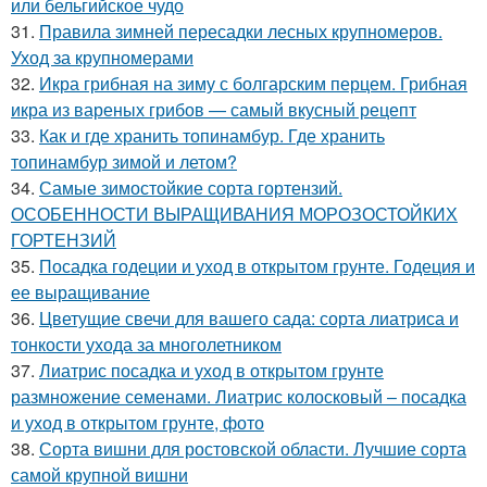
или бельгийское чудо
31.
Правила зимней пересадки лесных крупномеров.
Уход за крупномерами
32.
Икра грибная на зиму с болгарским перцем. Грибная
икра из вареных грибов — самый вкусный рецепт
33.
Как и где хранить топинамбур. Где хранить
топинамбур зимой и летом?
34.
Самые зимостойкие сорта гортензий.
ОСОБЕННОСТИ ВЫРАЩИВАНИЯ МОРОЗОСТОЙКИХ
ГОРТЕНЗИЙ
35.
Посадка годеции и уход в открытом грунте. Годеция и
ее выращивание
36.
Цветущие свечи для вашего сада: сорта лиатриса и
тонкости ухода за многолетником
37.
Лиатрис посадка и уход в открытом грунте
размножение семенами. Лиатрис колосковый – посадка
и уход в открытом грунте, фото
38.
Сорта вишни для ростовской области. Лучшие сорта
самой крупной вишни