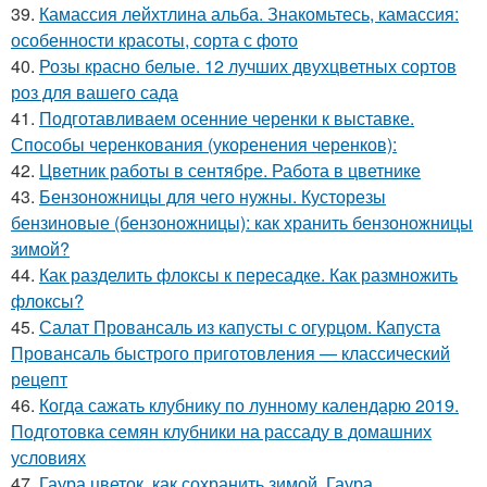
39.
Камассия лейхтлина альба. Знакомьтесь, камассия:
особенности красоты, сорта с фото
40.
Розы красно белые. 12 лучших двухцветных сортов
роз для вашего сада
41.
Подготавливаем осенние черенки к выставке.
Способы черенкования (укоренения черенков):
42.
Цветник работы в сентябре. Работа в цветнике
43.
Бензоножницы для чего нужны. Кусторезы
бензиновые (бензоножницы): как хранить бензоножницы
зимой?
44.
Как разделить флоксы к пересадке. Как размножить
флоксы?
45.
Салат Провансаль из капусты с огурцом. Капуста
Провансаль быстрого приготовления — классический
рецепт
46.
Когда сажать клубнику по лунному календарю 2019.
Подготовка семян клубники на рассаду в домашних
условиях
47.
Гаура цветок, как сохранить зимой. Гаура