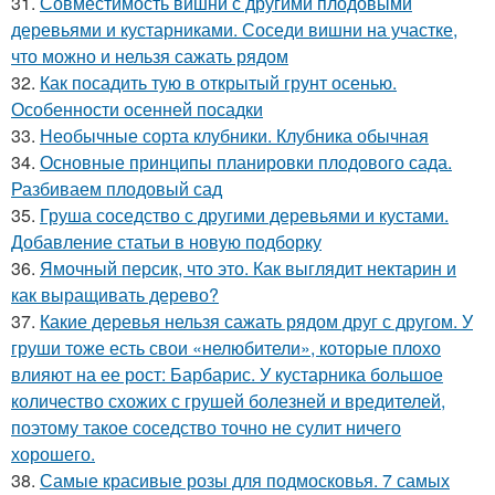
31.
Совместимость вишни с другими плодовыми
деревьями и кустарниками. Соседи вишни на участке,
что можно и нельзя сажать рядом
32.
Как посадить тую в открытый грунт осенью.
Особенности осенней посадки
33.
Необычные сорта клубники. Клубника обычная
34.
Основные принципы планировки плодового сада.
Разбиваем плодовый сад
35.
Груша соседство с другими деревьями и кустами.
Добавление статьи в новую подборку
36.
Ямочный персик, что это. Как выглядит нектарин и
как выращивать дерево?
37.
Какие деревья нельзя сажать рядом друг с другом. У
груши тоже есть свои «нелюбители», которые плохо
влияют на ее рост: Барбарис. У кустарника большое
количество схожих с грушей болезней и вредителей,
поэтому такое соседство точно не сулит ничего
хорошего.
38.
Самые красивые розы для подмосковья. 7 самых