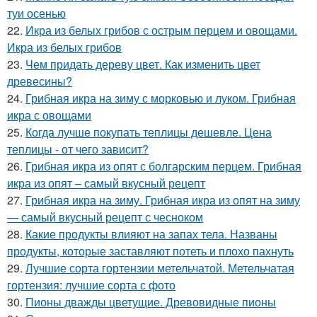
туи осенью
22.
Икра из белых грибов с острым перцем и овощами.
Икра из белых грибов
23.
Чем придать дереву цвет. Как изменить цвет
древесины?
24.
Грибная икра на зиму с морковью и луком. Грибная
икра с овощами
25.
Когда лучше покупать теплицы дешевле. Цена
теплицы - от чего зависит?
26.
Грибная икра из опят с болгарским перцем. Грибная
икра из опят – самый вкусный рецепт
27.
Грибная икра на зиму. Грибная икра из опят на зиму
— самый вкусный рецепт с чесноком
28.
Какие продукты влияют на запах тела. Названы
продукты, которые заставляют потеть и плохо пахнуть
29.
Лучшие сорта гортензии метельчатой. Метельчатая
гортензия: лучшие сорта с фото
30.
Пионы дважды цветущие. Древовидные пионы