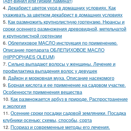
(Арт-винил или гибкий ламинат)
4.
Декабрист цветок уход в домашних условиях. Как
ухаживать за цветком декабрист в домашних условиях
5.
Как размножить крупнолистную гортензию. Нюансы и
сроки осеннего размножения древовидной, метельчатой
и крупнолистной гортензии
6.
Облепиховое МАСЛО инструкция по применению.
Описание препарата ОБЛЕПИХОВОЕ МАСЛО
(HIPPOPHAES OLEUM)
7.
Сильно выпадают волосы у женщины. Лечение и
профилактика выпадения волос у девушек
8.
Дайкон и морковная муха. Описание насекомого
9.
Борная кислота и ее применение на садовом участке.
Особенности применения вещества
10.
Как размножается арбуз в природе. Распространение
и экология
11.
Осенние сроки посадки садовой земляники. Посадка
клубники осенью: схемы, способы, сорта
12.
Псориаз и современные методы его лечения.