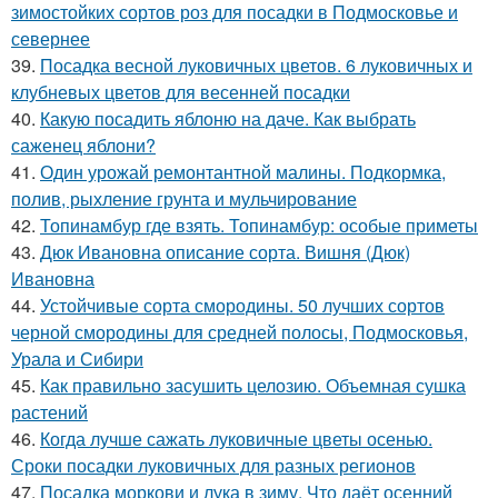
зимостойких сортов роз для посадки в Подмосковье и
севернее
39.
Посадка весной луковичных цветов. 6 луковичных и
клубневых цветов для весенней посадки
40.
Какую посадить яблоню на даче. Как выбрать
саженец яблони?
41.
Один урожай ремонтантной малины. Подкормка,
полив, рыхление грунта и мульчирование
42.
Топинамбур где взять. Топинамбур: особые приметы
43.
Дюк Ивановна описание сорта. Вишня (Дюк)
Ивановна
44.
Устойчивые сорта смородины. 50 лучших сортов
черной смородины для средней полосы, Подмосковья,
Урала и Сибири
45.
Как правильно засушить целозию. Объемная сушка
растений
46.
Когда лучше сажать луковичные цветы осенью.
Сроки посадки луковичных для разных регионов
47.
Посадка моркови и лука в зиму. Что даёт осенний