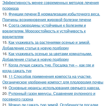
Эффективность менее современных методов лечения
псориаза
13.
Функции печени В нормализации избыточного веса.
Причины возникновения жировой болезни печени
14.
Сорта смородины устойчивые к болезням и
вредителям. Морозостойкость и устойчивость к
вредителям
15.
Как ухаживать за растениями осенью и зимой.
Добавление статьи в новую подборку
16.
Как ухаживать осенью за цветами комнатными.
Добавление статьи в новую подборку
17.
Когда лучше сажать тую. Посадка туи –, как где и
когда сажать туи
18.
11 Способов применения компоста на участке.
Органическое удобрение компост для плодородия почвы
19.
Основные нюансы использования овечьего навоза.
20.
Рулонный газон минусы. Сравнение рулонного и
посевного газона
21.
Можно ли сажать тую зимой. Особенности посадки