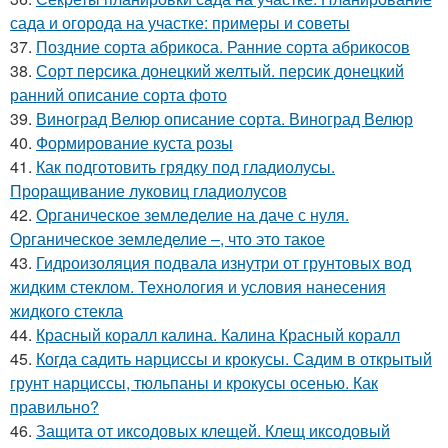
сада и огорода на участке: примеры и советы
37.
Поздние сорта абрикоса. Ранние сорта абрикосов
38.
Сорт персика донецкий желтый. персик донецкий
ранний описание сорта фото
39.
Виноград Велюр описание сорта. Виноград Велюр
40.
Формирование куста розы
41.
Как подготовить грядку под гладиолусы.
Проращивание луковиц гладиолусов
42.
Органическое земледелие на даче с нуля.
Органическое земледелие –, что это такое
43.
Гидроизоляция подвала изнутри от грунтовых вод
жидким стеклом. Технология и условия нанесения
жидкого стекла
44.
Красный коралл калина. Калина Красный коралл
45.
Когда садить нарциссы и крокусы. Садим в открытый
грунт нарциссы, тюльпаны и крокусы осенью. Как
правильно?
46.
Защита от иксодовых клещей. Клещ иксодовый