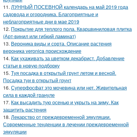
11.
ЛУННЫЙ ПОСЕВНОЙ календарь на май 2019 года
садовода и огородника. Благоприятные и
неблагоприятные дни в мае 2019
12.
Покрытие для теплого пола. Кварцвиниловая плитка
(Арт-винил или гибкий ламинат)
13.
Вероника виды и сорта. Описание растения
вероника veronica происхождение
14.
Как ухаживать за цветком декабрист. Добавление
статьи в новую подборку
15.
Туя посадка в открытый грунт летом и весной.
Посадка туи в открытый грунт
16.
Суперфосфат это мочевина или нет. Живительная
сила в каждой грануле
17.
Как высадить тую осенью и укрыть на зиму. Как
защитить растения
18.
Лекарство от преждевременной эякуляции.
Современные тенденции в лечении преждевременной
эякуляции