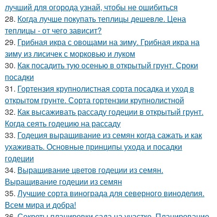
лучший для огорода узнай, чтобы не ошибиться
28.
Когда лучше покупать теплицы дешевле. Цена
теплицы - от чего зависит?
29.
Грибная икра с овощами на зиму. Грибная икра на
зиму из лисичек с морковью и луком
30.
Как посадить тую осенью в открытый грунт. Сроки
посадки
31.
Гортензия крупнолистная сорта посадка и уход в
открытом грунте. Сорта гортензии крупнолистной
32.
Как высаживать рассаду годеции в открытый грунт.
Когда сеять годецию на рассаду
33.
Годеция выращивание из семян когда сажать и как
ухаживать. Основные принципы ухода и посадки
годеции
34.
Выращивание цветов годеции из семян.
Выращивание годеции из семян
35.
Лучшие сорта винограда для северного виноделия.
Всем мира и добра!
36.
Секреты планировки сада на участке. Планирование