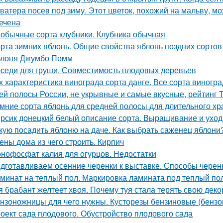
ватера посев под зиму. Этот цветок, похожий на мальву, мо
ечена
обычные сорта клубники. Клубника обычная
рта зимних яблонь. Общие свойства яблонь поздних сортов
лоня Джумбо Помм
седи для груши. Совместимость плодовых деревьев
х характеристика винограда сорта данге. Все сорта виногр
ей полосы России, не укрывные и самые вкусные, рейтинг 
мние сорта яблонь для средней полосы для длительного хр
рсик донецкий белый описание сорта. Выращивание и уход
кую посадить яблоню на даче. Как выбрать саженец яблони
ены дома из чего строить. Кирпич
нофосфат калия для огурцов. Недостатки
дготавливаем осенние черенки к выставке. Способы черенк
минат на теплый пол. Маркировка ламината под теплый по
я брабант желтеет хвоя. Почему туя стала терять свою дек
нзоножницы для чего нужны. Кусторезы бензиновые (бензо
оект сада плодового. Обустройство плодового сада