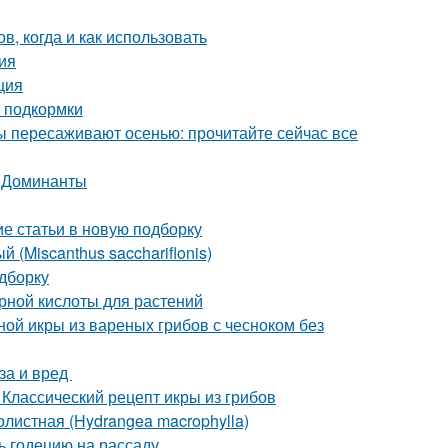
в, когда и как использовать
ия
ция
 подкормки
ы пересаживают осенью: прочитайте сейчас все
. Доминанты
ие статьи в новую подборку
 (Miscanthus sacchariflonis)
одборку
рной кислоты для растений
ной икры из вареных грибов с чесноком без
за и вред
 Классический рецепт икры из грибов
листная (Hydrangea macrophylla)
ть годецию на рассаду