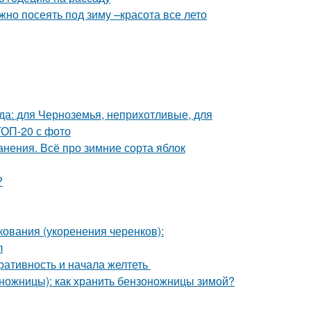
жно посеять под зиму –красота все лето
ада: для Черноземья, неприхотливые, для
ТОП-20 с фото
анения. Всё про зимние сорта яблок
?
ования (укоренения черенков):
л
оративность и начала желтеть
ножницы): как хранить бензоножницы зимой?