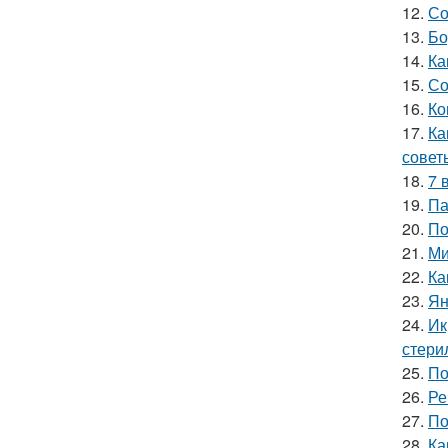
12.
Со
13.
Бо
14.
Ка
15.
Со
16.
Ко
17.
Ка
совет
18.
7 
19.
Па
20.
По
21.
Ми
22.
Ка
23.
Ян
24.
Ик
стери
25.
По
26.
Ре
27.
По
28.
Ка