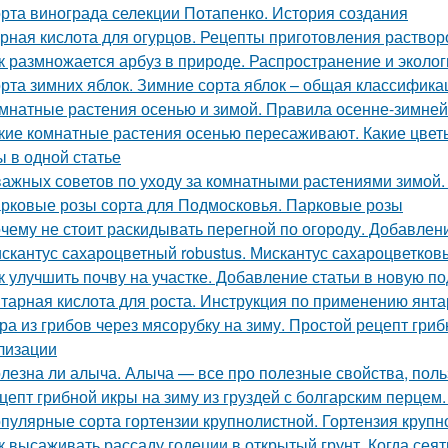
рта винограда селекции Потапенко. История создания
рная кислота для огурцов. Рецепты приготовления растворо
к размножается арбуз в природе. Распространение и эколог
рта зимних яблок. Зимние сорта яблок – общая классифика
мнатные растения осенью и зимой. Правила осенне-зимней
кие комнатные растения осенью пересаживают. Какие цвет
ы в одной статье
важных советов по уходу за комнатными растениями зимой
рковые розы сорта для Подмосковья. Парковые розы
чему не стоит раскидывать перегной по огороду. Добавлен
скантус сахароцветный robustus. Мискантус сахароцветковый
к улучшить почву на участке. Добавление статьи в новую п
тарная кислота для роста. Инструкция по применению янта
ра из грибов через мясорубку на зиму. Простой рецепт гриб
лизации
лезна ли алыча. Алыча — все про полезные свойства, поль
цепт грибной икры на зиму из груздей с болгарским перцем.
пулярные сорта гортензии крупнолистной. Гортензия крупно
к высаживать рассаду годеции в открытый грунт. Когда сея