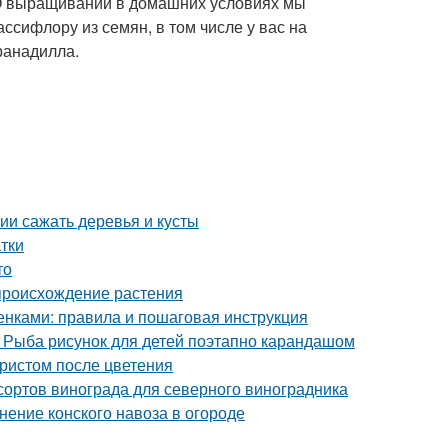
О выращивании в домашних условиях мы
ссифлору из семян, в том числе у вас на
ранадилла.
нии сажать деревья и кусты
тки
то
происхождение растения
нками: правила и пошаговая инструкция
. Рыба рисунок для детей поэтапно карандашом
бристом после цветения
сортов винограда для северного виноградника
нение конского навоза в огороде