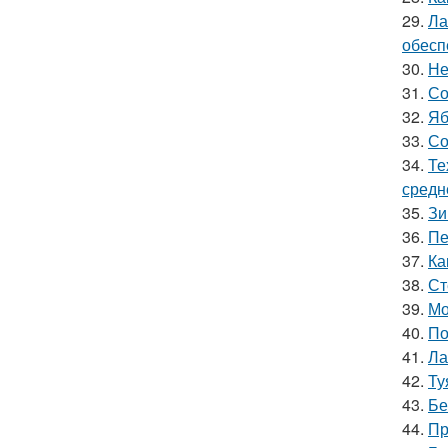
29.
Ла
обесп
30.
Не
31.
Со
32.
Яб
33.
Со
34.
Те
средн
35.
Зи
36.
Пе
37.
Ка
38.
Ст
39.
Мо
40.
По
41.
Ла
42.
Ту
43.
Бе
44.
Пр