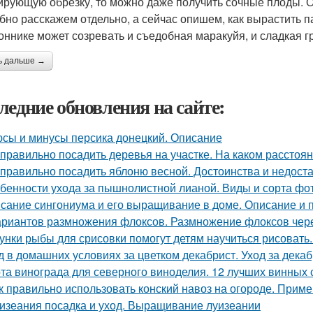
рующую обрезку, то можно даже получить сочные плоды. 
бно расскажем отдельно, а сейчас опишем, как вырастить па
оннике может созревать и съедобная маракуйя, и сладкая г
ь дальше →
ледние обновления на сайте:
сы и минусы персика донецкий. Описание
 правильно посадить деревья на участке. На каком расстоя
 правильно посадить яблоню весной. Достоинства и недоста
бенности ухода за пышнолистной лианой. Виды и сорта фо
сание сингониума и его выращивание в доме. Описание и 
ариантов размножения флоксов. Размножение флоксов чере
унки рыбы для срисовки помогут детям научиться рисовать
д в домашних условиях за цветком декабрист. Уход за дека
та винограда для северного виноделия. 12 лучших винных 
к правильно использовать конский навоз на огороде. Приме
изеания посадка и уход. Выращивание луизеании