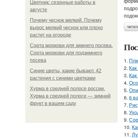
форми
Цветник: сезонные работы в
подро
августе
подок
Почему чеснок мелкий. Почему
читат
вырос мелкий чеснок или плохо
растет на огороде
Пос
Сорта моркови для зимнего посева.
Сорта моркови для подзимнего
1.
Плю
посева
2.
Как
Синие цветы, какие бывают. 42
3.
Как
растения с синими цветками
4.
Осо
Хурма в средней полосе россии.
5.
Опи
Хурма в средней полосе — зимний
6.
6 в
фрукт в вашем саду
7.
Рис
8.
Ухо
9.
Сор
10.
Ка
11.
Лу