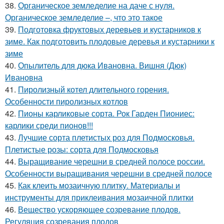
38.
Органическое земледелие на даче с нуля.
Органическое земледелие –, что это такое
39.
Подготовка фруктовых деревьев и кустарников к
зиме. Как подготовить плодовые деревья и кустарники к
зиме
40.
Опылитель для дюка Ивановна. Вишня (Дюк)
Ивановна
41.
Пиролизный котел длительного горения.
Особенности пиролизных котлов
42.
Пионы карликовые сорта. Рок Гарден Пиониес:
карлики среди пионов!!!
43.
Лучшие сорта плетистых роз для Подмосковья.
Плетистые розы: сорта для Подмосковья
44.
Выращивание черешни в средней полосе россии.
Особенности выращивания черешни в средней полосе
45.
Как клеить мозаичную плитку. Материалы и
инструменты для приклеивания мозаичной плитки
46.
Вещество ускоряющее созревание плодов.
Регуляция созревания плодов