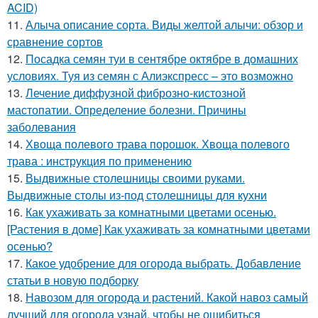
ACID)
11.
Алыча описание сорта. Виды желтой алычи: обзор и
сравнение сортов
12.
Посадка семян туи в сентябре октябре в домашних
условиях. Туя из семян с Алиэкспресс – это возможно
13.
Лечение диффузной фиброзно-кистозной
мастопатии. Определение болезни. Причины
заболевания
14.
Хвоща полевого трава порошок. Хвоща полевого
трава : инструкция по применению
15.
Выдвижные столешницы своими руками.
Выдвижные столы из-под столешницы для кухни
16.
Как ухаживать за комнатными цветами осенью.
[Растения в доме] Как ухаживать за комнатными цветами
осенью?
17.
Какое удобрение для огорода выбрать. Добавление
статьи в новую подборку
18.
Навозом для огорода и растений. Какой навоз самый
лучший для огорода узнай, чтобы не ошибиться