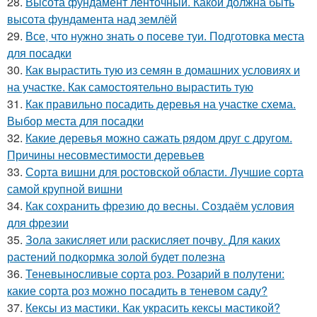
28.
Высота фундамент ленточный. Какой должна быть
высота фундамента над землёй
29.
Все, что нужно знать о посеве туи. Подготовка места
для посадки
30.
Как вырастить тую из семян в домашних условиях и
на участке. Как самостоятельно вырастить тую
31.
Как правильно посадить деревья на участке схема.
Выбор места для посадки
32.
Какие деревья можно сажать рядом друг с другом.
Причины несовместимости деревьев
33.
Сорта вишни для ростовской области. Лучшие сорта
самой крупной вишни
34.
Как сохранить фрезию до весны. Создаём условия
для фрезии
35.
Зола закисляет или раскисляет почву. Для каких
растений подкормка золой будет полезна
36.
Теневыносливые сорта роз. Розарий в полутени:
какие сорта роз можно посадить в теневом саду?
37.
Кексы из мастики. Как украсить кексы мастикой?