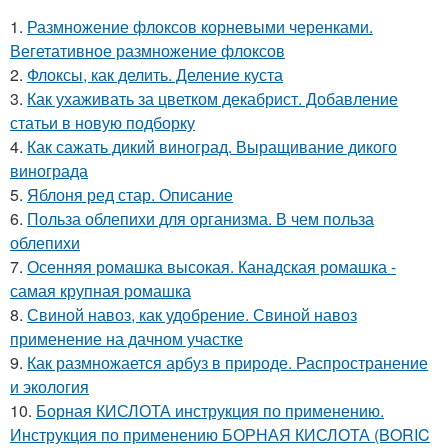
1.
Размножение флоксов корневыми черенками.
Вегетативное размножение флоксов
2.
Флоксы, как делить. Деление куста
3.
Как ухаживать за цветком декабрист. Добавление
статьи в новую подборку
4.
Как сажать дикий виноград. Выращивание дикого
винограда
5.
Яблоня ред стар. Описание
6.
Польза облепихи для организма. В чем польза
облепихи
7.
Осенняя ромашка высокая. Канадская ромашка -
самая крупная ромашка
8.
Свиной навоз, как удобрение. Свиной навоз
применение на дачном участке
9.
Как размножается арбуз в природе. Распространение
и экология
10.
Борная КИСЛОТА инструкция по применению.
Инструкция по применению БОРНАЯ КИСЛОТА (BORIC