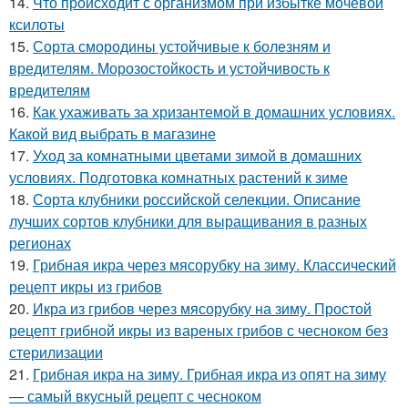
14.
Что происходит с организмом при избытке мочевой
ксилоты
15.
Сорта смородины устойчивые к болезням и
вредителям. Морозостойкость и устойчивость к
вредителям
16.
Как ухаживать за хризантемой в домашних условиях.
Какой вид выбрать в магазине
17.
Уход за комнатными цветами зимой в домашних
условиях. Подготовка комнатных растений к зиме
18.
Сорта клубники российской селекции. Описание
лучших сортов клубники для выращивания в разных
регионах
19.
Грибная икра через мясорубку на зиму. Классический
рецепт икры из грибов
20.
Икра из грибов через мясорубку на зиму. Простой
рецепт грибной икры из вареных грибов с чесноком без
стерилизации
21.
Грибная икра на зиму. Грибная икра из опят на зиму
— самый вкусный рецепт с чесноком