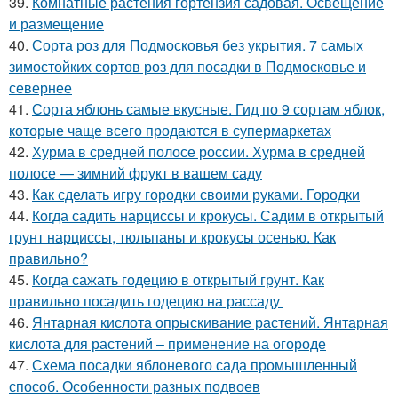
39.
Комнатные растения гортензия садовая. Освещение
и размещение
40.
Сорта роз для Подмосковья без укрытия. 7 самых
зимостойких сортов роз для посадки в Подмосковье и
севернее
41.
Сорта яблонь самые вкусные. Гид по 9 сортам яблок,
которые чаще всего продаются в супермаркетах
42.
Хурма в средней полосе россии. Хурма в средней
полосе — зимний фрукт в вашем саду
43.
Как сделать игру городки своими руками. Городки
44.
Когда садить нарциссы и крокусы. Садим в открытый
грунт нарциссы, тюльпаны и крокусы осенью. Как
правильно?
45.
Когда сажать годецию в открытый грунт. Как
правильно посадить годецию на рассаду
46.
Янтарная кислота опрыскивание растений. Янтарная
кислота для растений – применение на огороде
47.
Схема посадки яблоневого сада промышленный
способ. Особенности разных подвоев