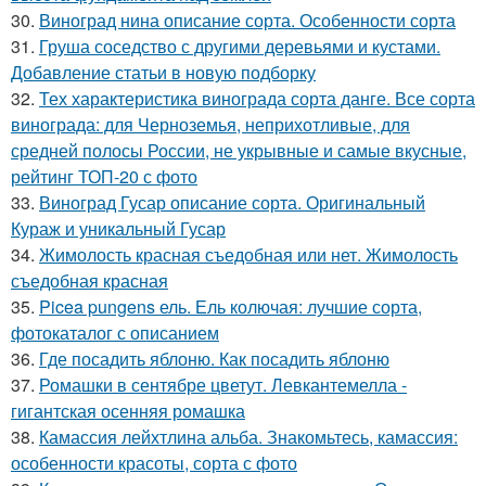
30.
Виноград нина описание сорта. Особенности сорта
31.
Груша соседство с другими деревьями и кустами.
Добавление статьи в новую подборку
32.
Тех характеристика винограда сорта данге. Все сорта
винограда: для Черноземья, неприхотливые, для
средней полосы России, не укрывные и самые вкусные,
рейтинг ТОП-20 с фото
33.
Виноград Гусар описание сорта. Оригинальный
Кураж и уникальный Гусар
34.
Жимолость красная съедобная или нет. Жимолость
съедобная красная
35.
Picea pungens ель. Ель колючая: лучшие сорта,
фотокаталог с описанием
36.
Где посадить яблоню. Как посадить яблоню
37.
Ромашки в сентябре цветут. Левкантемелла -
гигантская осенняя ромашка
38.
Камассия лейхтлина альба. Знакомьтесь, камассия:
особенности красоты, сорта с фото