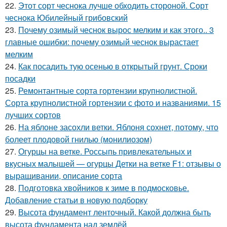
22.
Этот сорт чеснока лучше обходить стороной. Сорт
чеснока Юбилейный грибовский
23.
Почему озимый чеснок вырос мелким и как этого.. 3
главные ошибки: почему озимый чеснок вырастает
мелким
24.
Как посадить тую осенью в открытый грунт. Сроки
посадки
25.
Ремонтантные сорта гортензии крупнолистной.
Сорта крупнолистной гортензии с фото и названиями. 15
лучших сортов
26.
На яблоне засохли ветки. Яблоня сохнет, потому, что
болеет плодовой гнилью (монилиозом)
27.
Огурцы на ветке. Россыпь привлекательных и
вкусных малышей — огурцы Детки на ветке F1: отзывы о
выращивании, описание сорта
28.
Подготовка хвойников к зиме в подмосковье.
Добавление статьи в новую подборку
29.
Высота фундамент ленточный. Какой должна быть
высота фундамента над землёй