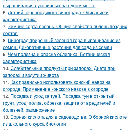
выращивания луковичных на одном месте
6.
Летний черенок дикого винограда. Описание и
характеристика
7.
Зимние сорта яблонь. Общие свойства яблонь поздних
сортов
8.
Виноград приречный зеленая гора выращивание из
семян. Декоративные растения для сада из семян
9.
Чем полезна и опасна облепиха. Ботаническая
характеристика
10.
Слабительные продукты при запорах. Диета при
запорах и вздутии живота
11.
Как правильно использовать конский навоз на
огороде. Применение конского навоза в огороде
12.
Посадка и уход за туей. Посадка туи в открытый
грунт, уход: полив, обрезка, защита от вредителей и
болезней, размножение
13.
Борная кислота для в садоводстве. О борной кислоте
из школьного курса биологии