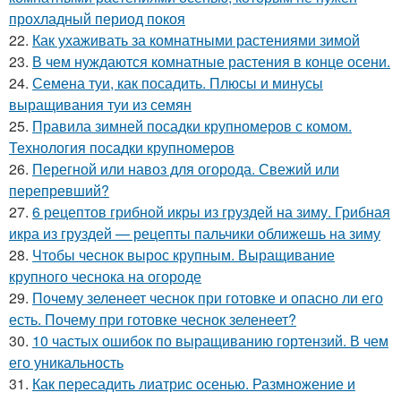
прохладный период покоя
22.
Как ухаживать за комнатными растениями зимой
23.
В чем нуждаются комнатные растения в конце осени.
24.
Семена туи, как посадить. Плюсы и минусы
выращивания туи из семян
25.
Правила зимней посадки крупномеров с комом.
Технология посадки крупномеров
26.
Перегной или навоз для огорода. Свежий или
перепревший?
27.
6 рецептов грибной икры из груздей на зиму. Грибная
икра из груздей — рецепты пальчики оближешь на зиму
28.
Чтобы чеснок вырос крупным. Выращивание
крупного чеснока на огороде
29.
Почему зеленеет чеснок при готовке и опасно ли его
есть. Почему при готовке чеснок зеленеет?
30.
10 частых ошибок по выращиванию гортензий. В чем
его уникальность
31.
Как пересадить лиатрис осенью. Размножение и