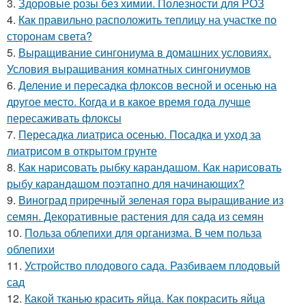
3.
Здоровые розы без химии. Полезности для РОЗ
4.
Как правильно расположить теплицу на участке по
сторонам света?
5.
Выращивание сингониума в домашних условиях.
Условия выращивания комнатных сингониумов
6.
Деление и пересадка флоксов весной и осенью на
другое место. Когда и в какое время года лучше
пересаживать флоксы
7.
Пересадка лиатриса осенью. Посадка и уход за
лиатрисом в открытом грунте
8.
Как нарисовать рыбку карандашом. Как нарисовать
рыбу карандашом поэтапно для начинающих?
9.
Виноград приречный зеленая гора выращивание из
семян. Декоративные растения для сада из семян
10.
Польза облепихи для организма. В чем польза
облепихи
11.
Устройство плодового сада. Разбиваем плодовый
сад
12.
Какой тканью красить яйца. Как покрасить яйца