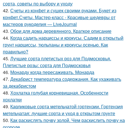
сорта, советы по выбору и уходу
42.
Счеты из конфет и сушек своими руками. Букет из
конфет.Счеты. Мастер-класс - Красивые шедевры от
мастеров рукоделия — LiveJournal
43.
Обои для дома деревянного. Краткое описание
44.
Когда садить нарциссы и крокусы. Садим в открытый
грунт нарциссы, тюльпаны и крокусы осенью. Как
правильно?
45.
Лучшие сорта плетистых роз для Подмосковья.
Плетистые розы: сорта для Подмосковья
46.
Монарду когда пересаживать. Монарда
47.
Декабрист температура содержания. Как ухаживать
за декабристом
48.
Хохлатка голубая корневищная. Особенности
хохлатки
49.
Карликовые сорта метельчатой гортензии. Гортензия
метельчатая: лучшие сорта и уход в открытом грунте
50.
Как раскислять почву золой. Чем раскислить почву на
огороде