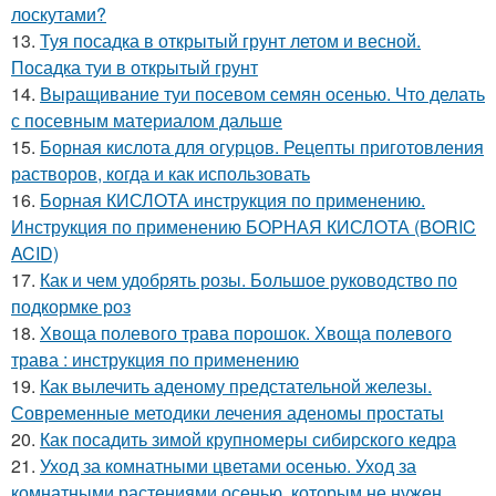
лоскутами?
13.
Туя посадка в открытый грунт летом и весной.
Посадка туи в открытый грунт
14.
Выращивание туи посевом семян осенью. Что делать
с посевным материалом дальше
15.
Борная кислота для огурцов. Рецепты приготовления
растворов, когда и как использовать
16.
Борная КИСЛОТА инструкция по применению.
Инструкция по применению БОРНАЯ КИСЛОТА (BORIC
ACID)
17.
Как и чем удобрять розы. Большое руководство по
подкормке роз
18.
Хвоща полевого трава порошок. Хвоща полевого
трава : инструкция по применению
19.
Как вылечить аденому предстательной железы.
Современные методики лечения аденомы простаты
20.
Как посадить зимой крупномеры сибирского кедра
21.
Уход за комнатными цветами осенью. Уход за
комнатными растениями осенью, которым не нужен