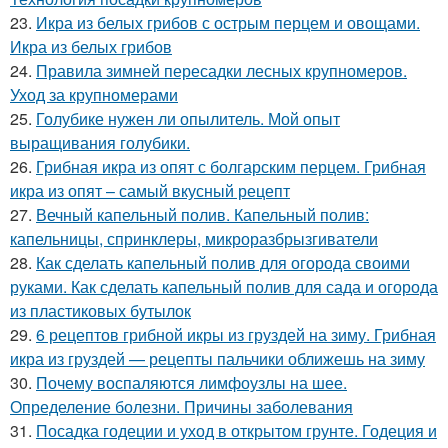
23.
Икра из белых грибов с острым перцем и овощами.
Икра из белых грибов
24.
Правила зимней пересадки лесных крупномеров.
Уход за крупномерами
25.
Голубике нужен ли опылитель. Мой опыт
выращивания голубики.
26.
Грибная икра из опят с болгарским перцем. Грибная
икра из опят – самый вкусный рецепт
27.
Вечный капельный полив. Капельный полив:
капельницы, спринклеры, микроразбрызгиватели
28.
Как сделать капельный полив для огорода своими
руками. Как сделать капельный полив для сада и огорода
из пластиковых бутылок
29.
6 рецептов грибной икры из груздей на зиму. Грибная
икра из груздей — рецепты пальчики оближешь на зиму
30.
Почему воспаляются лимфоузлы на шее.
Определение болезни. Причины заболевания
31.
Посадка годеции и уход в открытом грунте. Годеция и