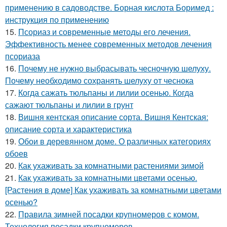
применению в садоводстве. Борная кислота Боримед :
инструкция по применению
15.
Псориаз и современные методы его лечения.
Эффективность менее современных методов лечения
псориаза
16.
Почему не нужно выбрасывать чесночную шелуху.
Почему необходимо сохранять шелуху от чеснока
17.
Когда сажать тюльпаны и лилии осенью. Когда
сажают тюльпаны и лилии в грунт
18.
Вишня кентская описание сорта. Вишня Кентская:
описание сорта и характеристика
19.
Обои в деревянном доме. О различных категориях
обоев
20.
Как ухаживать за комнатными растениями зимой
21.
Как ухаживать за комнатными цветами осенью.
[Растения в доме] Как ухаживать за комнатными цветами
осенью?
22.
Правила зимней посадки крупномеров с комом.
Технология посадки крупномеров