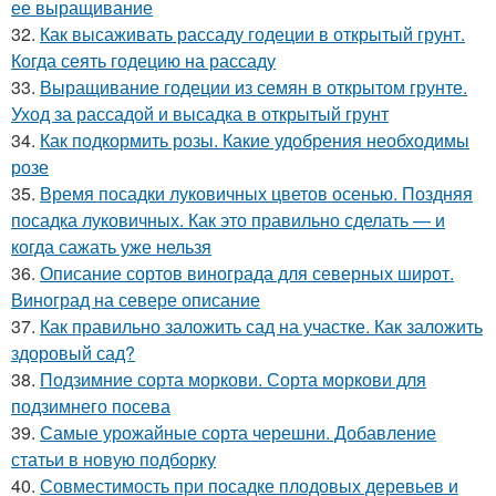
ее выращивание
32.
Как высаживать рассаду годеции в открытый грунт.
Когда сеять годецию на рассаду
33.
Выращивание годеции из семян в открытом грунте.
Уход за рассадой и высадка в открытый грунт
34.
Как подкормить розы. Какие удобрения необходимы
розе
35.
Время посадки луковичных цветов осенью. Поздняя
посадка луковичных. Как это правильно сделать — и
когда сажать уже нельзя
36.
Описание сортов винограда для северных широт.
Виноград на севере описание
37.
Как правильно заложить сад на участке. Как заложить
здоровый сад?
38.
Подзимние сорта моркови. Сорта моркови для
подзимнего посева
39.
Самые урожайные сорта черешни. Добавление
статьи в новую подборку
40.
Совместимость при посадке плодовых деревьев и