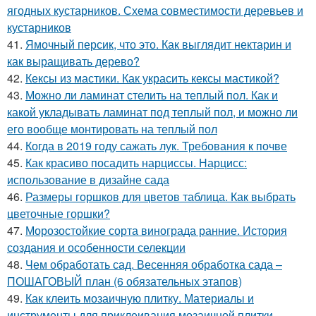
ягодных кустарников. Схема совместимости деревьев и
кустарников
41.
Ямочный персик, что это. Как выглядит нектарин и
как выращивать дерево?
42.
Кексы из мастики. Как украсить кексы мастикой?
43.
Можно ли ламинат стелить на теплый пол. Как и
какой укладывать ламинат под теплый пол, и можно ли
его вообще монтировать на теплый пол
44.
Когда в 2019 году сажать лук. Требования к почве
45.
Как красиво посадить нарциссы. Нарцисс:
использование в дизайне сада
46.
Размеры горшков для цветов таблица. Как выбрать
цветочные горшки?
47.
Морозостойкие сорта винограда ранние. История
создания и особенности селекции
48.
Чем обработать сад. Весенняя обработка сада –
ПОШАГОВЫЙ план (6 обязательных этапов)
49.
Как клеить мозаичную плитку. Материалы и
инструменты для приклеивания мозаичной плитки