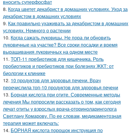
вносить суперфосфат
8.
Когда цветет декабрист в домашних условиях. Уход за
декабристом в домашних условиях
9.
Как правильно ухаживать за декабристом в домашних
условиях. Немного о растении
10.
Когда сажать луковицы. Не пора ли обновить
луковичные на участке? Все сроки посадки и время
выращивания луковичных на одном месте
11.
ТОП-11 пребиотиков для кишечника. Роль
пробиотиков и пребиотиков при болезнях ЖКТ: от
биологии к клинике
12.
10 продуктов для здоровья печени. Врач
перечислила топ-10 продуктов для здоровья печени
13.
Борная кислота при отите. Современные методы
лечения Мы попросили рассказать о том, как сегодня
лечат отиты у взрослых врача-оториноларинголога
Светлану Комарову. По ее словам, медикаментозная
терапия может включать:
14.
БОРНАЯ кислота порошок инструкция по