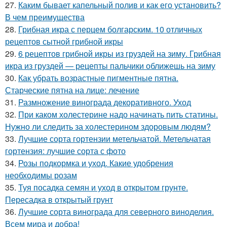
27.
Каким бывает капельный полив и как его установить?
В чем преимущества
28.
Грибная икра с перцем болгарским. 10 отличных
рецептов сытной грибной икры
29.
6 рецептов грибной икры из груздей на зиму. Грибная
икра из груздей — рецепты пальчики оближешь на зиму
30.
Как убрать возрастные пигментные пятна.
Старческие пятна на лице: лечение
31.
Размножение винограда декоративного. Уход
32.
При каком холестерине надо начинать пить статины.
Нужно ли следить за холестерином здоровым людям?
33.
Лучшие сорта гортензии метельчатой. Метельчатая
гортензия: лучшие сорта с фото
34.
Розы подкормка и уход. Какие удобрения
необходимы розам
35.
Туя посадка семян и уход в открытом грунте.
Пересадка в открытый грунт
36.
Лучшие сорта винограда для северного виноделия.
Всем мира и добра!