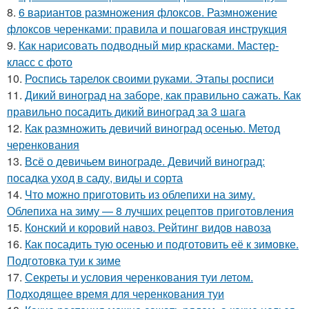
8.
6 вариантов размножения флоксов. Размножение
флоксов черенками: правила и пошаговая инструкция
9.
Как нарисовать подводный мир красками. Мастер-
класс с фото
10.
Роспись тарелок своими руками. Этапы росписи
11.
Дикий виноград на заборе, как правильно сажать. Как
правильно посадить дикий виноград за 3 шага
12.
Как размножить девичий виноград осенью. Метод
черенкования
13.
Всё о девичьем винограде. Девичий виноград:
посадка уход в саду, виды и сорта
14.
Что можно приготовить из облепихи на зиму.
Облепиха на зиму — 8 лучших рецептов приготовления
15.
Конский и коровий навоз. Рейтинг видов навоза
16.
Как посадить тую осенью и подготовить её к зимовке.
Подготовка туи к зиме
17.
Секреты и условия черенкования туи летом.
Подходящее время для черенкования туи