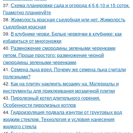
37.
Схема планировки сада и огорода 4,5,6,10 и 15 соток.
Грамотно планируйте
38.
Жимолость красная съедобная или нет. Жимолость
съедобная красная
39.
В клубнике черви. Белые червячки в клубнике: как
избавиться от многоножки
40.
Размножение смородины зелеными черенками
летом. Проще простого: размножение черной
смородины зелеными черенками
41.
Семена льна вред. Почему же семена льна считали
полезными?
42.
Как на плитку наклеить мозаику на. Материалы и
инструменты для приклеивания мозаичной плитки
43.
Пиролизный котел длительного горения.
Особенности пиролизных котлов
44.
Гидроизоляция подвала изнутри от грунтовых вод
жидким стеклом. Технология и условия нанесения
жидкого стекла