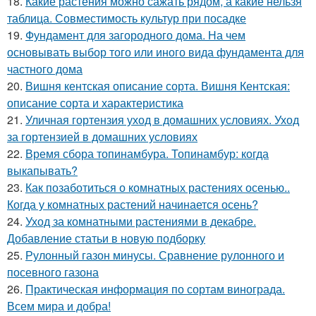
18.
Какие растения можно сажать рядом, а какие нельзя
таблица. Совместимость культур при посадке
19.
Фундамент для загородного дома. На чем
основывать выбор того или иного вида фундамента для
частного дома
20.
Вишня кентская описание сорта. Вишня Кентская:
описание сорта и характеристика
21.
Уличная гортензия уход в домашних условиях. Уход
за гортензией в домашних условиях
22.
Время сбора топинамбура. Топинамбур: когда
выкапывать?
23.
Как позаботиться о комнатных растениях осенью..
Когда у комнатных растений начинается осень?
24.
Уход за комнатными растениями в декабре.
Добавление статьи в новую подборку
25.
Рулонный газон минусы. Сравнение рулонного и
посевного газона
26.
Практическая информация по сортам винограда.
Всем мира и добра!