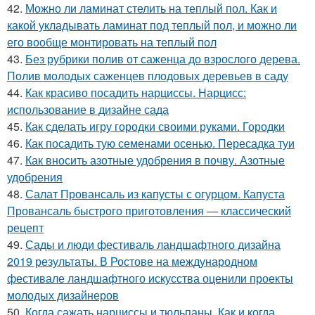
42.
Можно ли ламинат стелить на теплый пол. Как и
какой укладывать ламинат под теплый пол, и можно ли
его вообще монтировать на теплый пол
43.
Без рубрики полив от саженца до взрослого дерева.
Полив молодых саженцев плодовых деревьев в саду
44.
Как красиво посадить нарциссы. Нарцисс:
использование в дизайне сада
45.
Как сделать игру городки своими руками. Городки
46.
Как посадить тую семенами осенью. Пересадка туи
47.
Как вносить азотные удобрения в почву. Азотные
удобрения
48.
Салат Провансаль из капусты с огурцом. Капуста
Провансаль быстрого приготовления — классический
рецепт
49.
Сады и люди фестиваль ландшафтного дизайна
2019 результаты. В Ростове на международном
фестивале ландшафтного искусства оценили проекты
молодых дизайнеров
50.
Когда сажать нарциссы и тюльпаны. Как и когда