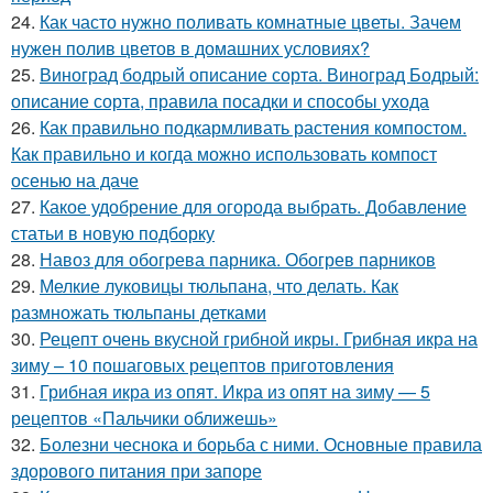
24.
Как часто нужно поливать комнатные цветы. Зачем
нужен полив цветов в домашних условиях?
25.
Виноград бодрый описание сорта. Виноград Бодрый:
описание сорта, правила посадки и способы ухода
26.
Как правильно подкармливать растения компостом.
Как правильно и когда можно использовать компост
осенью на даче
27.
Какое удобрение для огорода выбрать. Добавление
статьи в новую подборку
28.
Навоз для обогрева парника. Обогрев парников
29.
Мелкие луковицы тюльпана, что делать. Как
размножать тюльпаны детками
30.
Рецепт очень вкусной грибной икры. Грибная икра на
зиму – 10 пошаговых рецептов приготовления
31.
Грибная икра из опят. Икра из опят на зиму — 5
рецептов «Пальчики оближешь»
32.
Болезни чеснока и борьба с ними. Основные правила
здорового питания при запоре