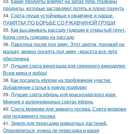
33.
Какие продукты влияют на запах тела. Названы
продукты, которые заставляют потеть и плохо пахнуть
34.
Сорта груши устойчивые к ржавчине и парше.
ПАМЯТКА ПО БОРЬБЕ СО РЖАВЧИНОЙ ГРУШИ
35.
Как высаживать рассаду годеции в открытый грунт.
Когда сеять годецию на рассаду
36.
Лаватера посев под зиму. Этот цветок, похожий на
мальву, можно посеять под зиму –красота все лето
обеспечена
37.
Лучшие сорта винограда для северного виноделия.
Всем мира и добра!
38.
Как посадить яблони на проблемном участке.
Добавление статьи в новую подборку
39.
Лучшие сорта яблонь для краснодарского края.
Мнения о колонновидных сортах яблонь
40.
Сорта моркови для зимнего посева. Сорта моркови
для подзимнего посева
41.
Земля для пересадки комнатных растений.
Определиться, нужна ли пересадка и какая