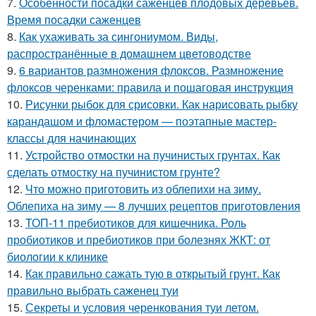
7.
Особенности посадки саженцев плодовых деревьев.
Время посадки саженцев
8.
Как ухаживать за сингониумом. Виды,
распространённые в домашнем цветоводстве
9.
6 вариантов размножения флоксов. Размножение
флоксов черенками: правила и пошаговая инструкция
10.
Рисунки рыбок для срисовки. Как нарисовать рыбку
карандашом и фломастером — поэтапные мастер-
классы для начинающих
11.
Устройство отмостки на пучинистых грунтах. Как
сделать отмостку на пучинистом грунте?
12.
Что можно приготовить из облепихи на зиму.
Облепиха на зиму — 8 лучших рецептов приготовления
13.
ТОП-11 пребиотиков для кишечника. Роль
пробиотиков и пребиотиков при болезнях ЖКТ: от
биологии к клинике
14.
Как правильно сажать тую в открытый грунт. Как
правильно выбрать саженец туи
15.
Секреты и условия черенкования туи летом.