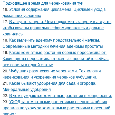
Подходящее время для черенкования туи
16.
Условия содержания цикламена. Цикламен уход в
домашних условиях
17.
В августе капуста. Чем подкормить капусту в августе,
чтобы кочаны правильно сформировались и дольше
хранились
18.
Как вылечить аденому предстательной железы.
Современные методики лечения аденомы простаты
19.
Какие комнатные растения осенью пересаживают.
Какие цветы пересаживают осенью: прочитайте сейчас
все советы в одной статье
20.
Чубушник размножение черенками. Технология
черенкования и укоренения черенков чубушника
21.
Какие бывают удобрения для сада и огорода.
Минеральные удобрения
22.
В чем нуждаются комнатные растения в конце осени.
23.
УХОД за комнатными растениями осенью. 4 общих
правила по уходу за комнатными растениями в осенний
период