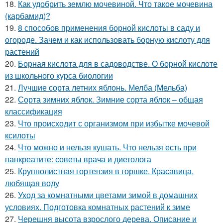
18.
Как удобрить землю мочевиной. Что такое мочевина
(карбамид)?
19.
8 способов применения борной кислоты в саду и
огороде. Зачем и как использовать борную кислоту для
растений
20.
Борная кислота для в садоводстве. О борной кислоте
из школьного курса биологии
21.
Лучшие сорта летних яблонь. Мелба (Мельба)
22.
Сорта зимних яблок. Зимние сорта яблок – общая
классификация
23.
Что происходит с организмом при избытке мочевой
ксилоты
24.
Что можно и нельзя кушать. Что нельзя есть при
панкреатите: советы врача и диетолога
25.
Крупнолистная гортензия в горшке. Красавица,
любящая воду
26.
Уход за комнатными цветами зимой в домашних
условиях. Подготовка комнатных растений к зиме
27.
Черешня высота взрослого дерева. Описание и