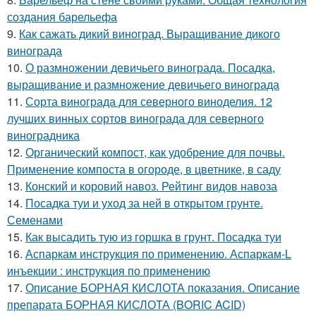
создания барельефа
9.
Как сажать дикий виноград. Выращивание дикого
винограда
10.
О размножении девичьего винограда. Посадка,
выращивание и размножение девичьего винограда
11.
Сорта винограда для северного виноделия. 12
лучших винных сортов винограда для северного
виноградника
12.
Органический компост, как удобрение для почвы.
Применение компоста в огороде, в цветнике, в саду
13.
Конский и коровий навоз. Рейтинг видов навоза
14.
Посадка туи и уход за ней в открытом грунте.
Семенами
15.
Как высадить тую из горшка в грунт. Посадка туи
16.
Аспаркам инструкция по применению. Аспаркам-L
инъекции : инструкция по применению
17.
Описание БОРНАЯ КИСЛОТА показания. Описание
препарата БОРНАЯ КИСЛОТА (BORIC ACID)