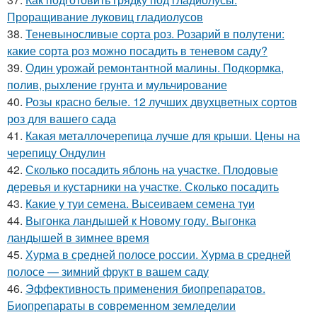
Проращивание луковиц гладиолусов
38.
Теневыносливые сорта роз. Розарий в полутени:
какие сорта роз можно посадить в теневом саду?
39.
Один урожай ремонтантной малины. Подкормка,
полив, рыхление грунта и мульчирование
40.
Розы красно белые. 12 лучших двухцветных сортов
роз для вашего сада
41.
Какая металлочерепица лучше для крыши. Цены на
черепицу Ондулин
42.
Сколько посадить яблонь на участке. Плодовые
деревья и кустарники на участке. Сколько посадить
43.
Какие у туи семена. Высеиваем семена туи
44.
Выгонка ландышей к Новому году. Выгонка
ландышей в зимнее время
45.
Хурма в средней полосе россии. Хурма в средней
полосе — зимний фрукт в вашем саду
46.
Эффективность применения биопрепаратов.
Биопрепараты в современном земледелии