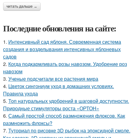
читать дальше →
Последние обновления на сайте:
1.
Интенсивный сад яблоня. Современная система
создания и возделывания интенсивных яблоневых
садов
2.
Когда подкармливать розы навозом. Удобрение роз
навозом
3.
Ученые подсчитали все растения мира
4.
Цветок сингониум уход в домашних условиях.
Правила ухода
5.
Топ натуральных удобрений в шаговой доступности.
Природные стимуляторы роста «ОРТОН»
6.
Самый простой способ размножения флоксов. Как
размножить флоксы?
7.
Туториал по рисовке 3D рыбок на эпоксидной смоле.
Как сделать 3D-картину из эпоксидной смолы и