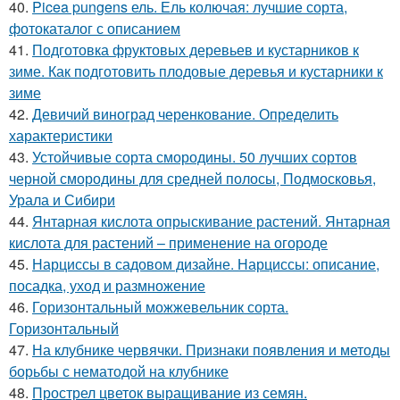
40.
Picea pungens ель. Ель колючая: лучшие сорта,
фотокаталог с описанием
41.
Подготовка фруктовых деревьев и кустарников к
зиме. Как подготовить плодовые деревья и кустарники к
зиме
42.
Девичий виноград черенкование. Определить
характеристики
43.
Устойчивые сорта смородины. 50 лучших сортов
черной смородины для средней полосы, Подмосковья,
Урала и Сибири
44.
Янтарная кислота опрыскивание растений. Янтарная
кислота для растений – применение на огороде
45.
Нарциссы в садовом дизайне. Нарциссы: описание,
посадка, уход и размножение
46.
Горизонтальный можжевельник сорта.
Горизонтальный
47.
На клубнике червячки. Признаки появления и методы
борьбы с нематодой на клубнике
48.
Прострел цветок выращивание из семян.