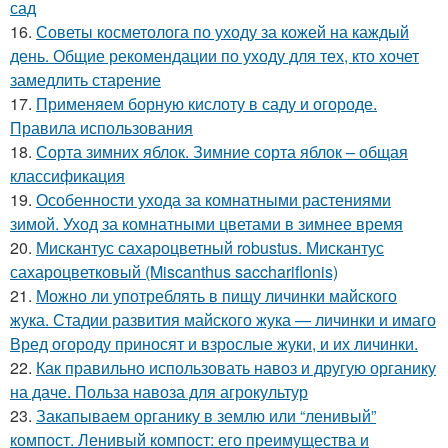
сад
16.
Советы косметолога по уходу за кожей на каждый
день. Общие рекомендации по уходу для тех, кто хочет
замедлить старение
17.
Применяем борную кислоту в саду и огороде.
Правила использования
18.
Сорта зимних яблок. Зимние сорта яблок – общая
классификация
19.
Особенности ухода за комнатными растениями
зимой. Уход за комнатными цветами в зимнее время
20.
Мискантус сахароцветный robustus. Мискантус
сахароцветковый (Miscanthus sacchariflonis)
21.
Можно ли употреблять в пищу личинки майского
жука. Стадии развития майского жука — личинки и имаго
Вред огороду приносят и взрослые жуки, и их личинки.
22.
Как правильно использовать навоз и другую органику
на даче. Польза навоза для агрокультур
23.
Закапываем органику в землю или “ленивый”
компост. Ленивый компост: его преимущества и