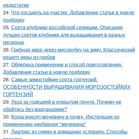
недостатки
24.
Что посадить на участке. Добавление статьи в новую
подборку
25.
Сорта клубники российской селекции. Описание
лучших сортов клубники для выращивания в разных
регионах
26.
Грибная икра через мясорубку на зиму. Классический
рецепт икры из грибов
27.
Облепиха применение и способ приготовления.
Добавление статьи в новую подборку
28.
Самые зимостойкие сорта гортензий.
ОСОБЕННОСТИ ВЫРАЩИВАНИЯ МОРОЗОСТОЙКИХ
ГОРТЕНЗИЙ
29.
Уход за годецией в открытом грунте. Почему не
обойтись без марганцовки?
30.
Когда вносят мочевину в почву. Инструкция по
применению удобрения "мочевина"
31.
Лиатрис из семян в домашних условиях. Способы
посадки