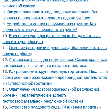
акриловой краски
8.
Как распланировать сад плодовых деревьев. Все
нюансы планировки плодового сада на участке.
9.
Устройство отмостки на пучинистых грунтах. Как
сделать отмостку на пучинистом грунте?
10.
Внесение суперфосфата осенью. Когда и сколько
вносить суперфосфат
11.
Осенние кустарники и деревья. Добавление статьи в
новую подборку
12.
Английские розы для подмосковья. Самые красивые
английские розы Остина и их характеристики
13.
Как размножить крупнолистную гортензию. Нюансы и
сроки осеннего размножения древовидной, метельчатой
и крупнолистной гортензии
14.
Опыт лечения гастроэзофагеальной рефлюксной
болезни. Терапевтические аспекты
гастроэзофагеальной рефлюксной болезни
15.
Устройство плодового сада. Разбиваем плодовый