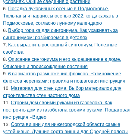
условиях. Общие сведения о растении
5.
Посадка луковичных осенью в Подмосковье.
Тюльпаны и нарциссы осенью 2022: когда сажать в
Подмосковье, согласно лунному календарю
6.
Выбор горшка для сингониума. Как ухаживать за
сингониумом: разбираемся в деталях
7.
Как вырастить роскошный сингониум. Полезные
свойства
8.
Описание сингониума и его выращивание в доме.
Описание и происхождение растения
9.
6 вариантов размножения флоксов. Размножение
флоксов черенками: правила и пошаговая инструкция
10.
Материал для стен дома. Выбор материалов для
строительства стен частного дома
11.
Строим дом своими руками из газоблока. Как
построить дом из газобетона своими руками: Пошаговая
инструкция +Видео
12.
Сорта вишни для нижегородской области самые
устойчивые. Лучшие сорта вишни для Средней полосы