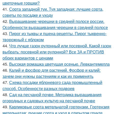
цветочные горшки?
41.
Сорта западной туи. Туя западная: лучшие сорта,
советы по посадке и уходу
42.
Выращивание черешни в средней полосе россии.
Особенности выращивания черешни в средней полосе
43.
Пирог из тыквы и пшена рецепты. Пирог тыквенно-
творожный с яблоком
44.
Что лучше газон рулонный или посевной. Какой газон
выбрать: посевной или рулонной? Все ЗА и ПРОТИВ
обоих вариантов с ценами
45.
Высокая ромашка цветущая осенью. Левкантемелла
46.
Калий и фосфор для растений. Фосфор и калий:
зачем они нужны растениям и как их применять
47.
Схема посадки яблоневого сада промышленный
способ. Особенности разных подвоев
48.
Сад на песчаной почве. Методика выращивания
огородных и садовых культур на песчаной почве
49.
Карликовые сорта метельчатой гортензии. Гортензия
метельчатая: лучшие сорта и уход в открытом грунте