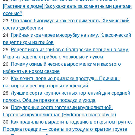
[Растения в доме] Как ухаживать за комнатными цветами
осенью?
23.
Что такое биогумус и как его применять. Химический
состав удобрения
24.
Грибная икра через мясорубку на зиму. Классический
рецепт икры из грибов
25.
Рецепт икра из грибов с болгарским перцем на зиму.
Икра из вареных грибов с морковью и луком
26.
Почему озимый чеснок вырос мелким и как этого
избежать в новом сезоне
27.
Как лечить первые признаки простуды. Причины
насморка и респираторных инфекций
28.
Лучшие сорта крупнолистных гортензий для средней
полосы. Общие правила посадки и ухода
29.
Популярные сорта гортензии крупнолистной.
Гортензия крупнолистная (Hydrangea macrophylla)
30.
Как правильно вырастить годецию в открытом грунте.
Посадка годеции — советы по уходу в открытом грунте