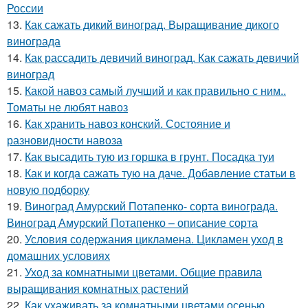
России
13.
Как сажать дикий виноград. Выращивание дикого
винограда
14.
Как рассадить девичий виноград. Как сажать девичий
виноград
15.
Какой навоз самый лучший и как правильно с ним..
Томаты не любят навоз
16.
Как хранить навоз конский. Состояние и
разновидности навоза
17.
Как высадить тую из горшка в грунт. Посадка туи
18.
Как и когда сажать тую на даче. Добавление статьи в
новую подборку
19.
Виноград Амурский Потапенко- сорта винограда.
Виноград Амурский Потапенко – описание сорта
20.
Условия содержания цикламена. Цикламен уход в
домашних условиях
21.
Уход за комнатными цветами. Общие правила
выращивания комнатных растений
22.
Как ухаживать за комнатными цветами осенью.