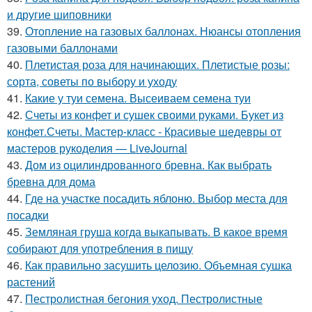
и другие шиповники
39.
Отопление на газовых баллонах. Нюансы отопления
газовыми баллонами
40.
Плетистая роза для начинающих. Плетистые розы:
сорта, советы по выбору и уходу
41.
Какие у туи семена. Высеиваем семена туи
42.
Счеты из конфет и сушек своими руками. Букет из
конфет.Счеты. Мастер-класс - Красивые шедевры от
мастеров рукоделия — LiveJournal
43.
Дом из оцилиндрованного бревна. Как выбрать
бревна для дома
44.
Где на участке посадить яблоню. Выбор места для
посадки
45.
Земляная груша когда выкапывать. В какое время
собирают для употребления в пищу
46.
Как правильно засушить целозию. Объемная сушка
растений
47.
Пестролистная бегония уход. Пестролистные