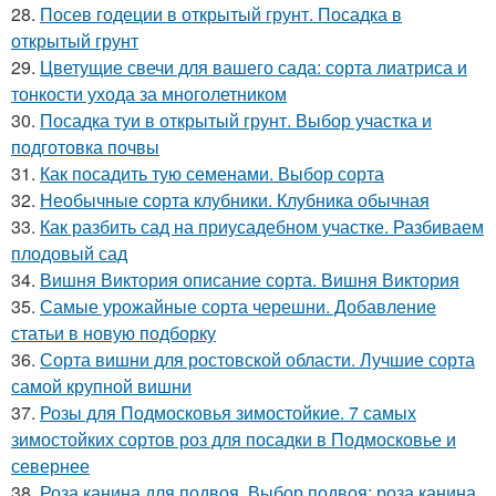
28.
Посев годеции в открытый грунт. Посадка в
открытый грунт
29.
Цветущие свечи для вашего сада: сорта лиатриса и
тонкости ухода за многолетником
30.
Посадка туи в открытый грунт. Выбор участка и
подготовка почвы
31.
Как посадить тую семенами. Выбор сорта
32.
Необычные сорта клубники. Клубника обычная
33.
Как разбить сад на приусадебном участке. Разбиваем
плодовый сад
34.
Вишня Виктория описание сорта. Вишня Виктория
35.
Самые урожайные сорта черешни. Добавление
статьи в новую подборку
36.
Сорта вишни для ростовской области. Лучшие сорта
самой крупной вишни
37.
Розы для Подмосковья зимостойкие. 7 самых
зимостойких сортов роз для посадки в Подмосковье и
севернее
38.
Роза канина для подвоя. Выбор подвоя: роза канина