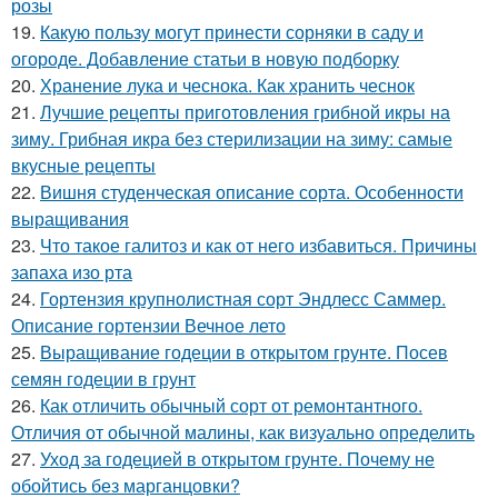
розы
19.
Какую пользу могут принести сорняки в саду и
огороде. Добавление статьи в новую подборку
20.
Хранение лука и чеснока. Как хранить чеснок
21.
Лучшие рецепты приготовления грибной икры на
зиму. Грибная икра без стерилизации на зиму: самые
вкусные рецепты
22.
Вишня студенческая описание сорта. Особенности
выращивания
23.
Что такое галитоз и как от него избавиться. Причины
запаха изо рта
24.
Гортензия крупнолистная сорт Эндлесс Саммер.
Описание гортензии Вечное лето
25.
Выращивание годеции в открытом грунте. Посев
семян годеции в грунт
26.
Как отличить обычный сорт от ремонтантного.
Отличия от обычной малины, как визуально определить
27.
Уход за годецией в открытом грунте. Почему не
обойтись без марганцовки?