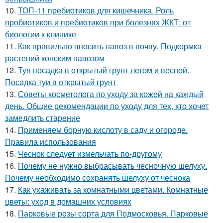
10.
ТОП-11 пребиотиков для кишечника. Роль
пробиотиков и пребиотиков при болезнях ЖКТ: от
биологии к клинике
11.
Как правильно вносить навоз в почву. Подкормка
растений конским навозом
12.
Туя посадка в открытый грунт летом и весной.
Посадка туи в открытый грунт
13.
Советы косметолога по уходу за кожей на каждый
день. Общие рекомендации по уходу для тех, кто хочет
замедлить старение
14.
Применяем борную кислоту в саду и огороде.
Правила использования
15.
Чеснок следует измельчать по-другому
16.
Почему не нужно выбрасывать чесночную шелуху.
Почему необходимо сохранять шелуху от чеснока
17.
Как ухаживать за комнатными цветами. Комнатные
цветы: уход в домашних условиях
18.
Парковые розы сорта для Подмосковья. Парковые