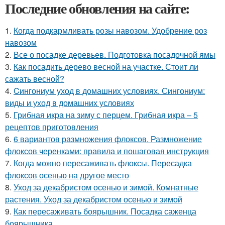
Последние обновления на сайте:
1.
Когда подкармливать розы навозом. Удобрение роз
навозом
2.
Все о посадке деревьев. Подготовка посадочной ямы
3.
Как посадить дерево весной на участке. Стоит ли
сажать весной?
4.
Cингониум уход в домашних условиях. Сингониум:
виды и уход в домашних условиях
5.
Грибная икра на зиму с перцем. Грибная икра – 5
рецептов приготовления
6.
6 вариантов размножения флоксов. Размножение
флоксов черенками: правила и пошаговая инструкция
7.
Когда можно пересаживать флоксы. Пересадка
флоксов осенью на другое место
8.
Уход за декабристом осенью и зимой. Комнатные
растения. Уход за декабристом осенью и зимой
9.
Как пересаживать боярышник. Посадка саженца
боярышника