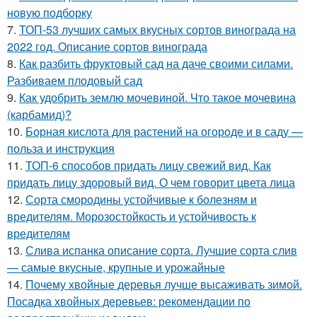
новую подборку
7.
ТОП-53 лучших самых вкусных сортов винограда на
2022 год. Описание сортов винограда
8.
Как разбить фруктовый сад на даче своими силами.
Разбиваем плодовый сад
9.
Как удобрить землю мочевиной. Что такое мочевина
(карбамид)?
10.
Борная кислота для растений на огороде и в саду —
польза и инструкция
11.
ТОП-6 способов придать лицу свежий вид. Как
придать лицу здоровый вид. О чем говорит цвета лица
12.
Сорта смородины устойчивые к болезням и
вредителям. Морозостойкость и устойчивость к
вредителям
13.
Слива испанка описание сорта. Лучшие сорта слив
— самые вкусные, крупные и урожайные
14.
Почему хвойные деревья лучше высаживать зимой.
Посадка хвойных деревьев: рекомендации по