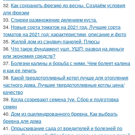
32.
Как сохранить фрезию до весны. Создаём условия
для фрезии
33.
Спиреи размножение делением куста.
34.
Новые сорта томатов на 2021 год. Лучшие сорта
томатов на 2021 год: характеристики, описание и фото
35.
Жилой дом из сэндвич панелей. Плюсы
36.
Что такое фундамент ушп. УШП: развод на деньги
или экономия средств?
37.
Болезни калины и борьба с ними. Чем болеет калина
и как ее лечить
38.
Какой твердотопливный котел лучше для отопления
частного дома. Лучшие твердотопливные котлы цена/
качество
39.
Когда созревают семена туи. Сбор и подготовка
семян
40.
Дом из оцилиндрованного бревна. Как выбрать
бревна для дома
41.
Опрыскивание сада от вредителей и болезней по