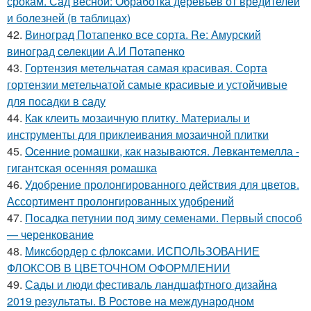
срокам. Сад весной: Обработка деревьев от вредителей
и болезней (в таблицах)
42.
Виноград Потапенко все сорта. Re: Амурский
виноград селекции А.И Потапенко
43.
Гортензия метельчатая самая красивая. Сорта
гортензии метельчатой самые красивые и устойчивые
для посадки в саду
44.
Как клеить мозаичную плитку. Материалы и
инструменты для приклеивания мозаичной плитки
45.
Осенние ромашки, как называются. Левкантемелла -
гигантская осенняя ромашка
46.
Удобрение пролонгированного действия для цветов.
Ассортимент пролонгированных удобрений
47.
Посадка петунии под зиму семенами. Первый способ
— черенкование
48.
Миксбордер с флоксами. ИСПОЛЬЗОВАНИЕ
ФЛОКСОВ В ЦВЕТОЧНОМ ОФОРМЛЕНИИ
49.
Сады и люди фестиваль ландшафтного дизайна
2019 результаты. В Ростове на международном