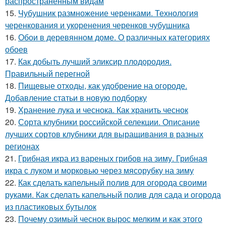
распространённым видам
15.
Чубушник размножение черенками. Технология
черенкования и укоренения черенков чубушника
16.
Обои в деревянном доме. О различных категориях
обоев
17.
Как добыть лучший эликсир плодородия.
Правильный перегной
18.
Пищевые отходы, как удобрение на огороде.
Добавление статьи в новую подборку
19.
Хранение лука и чеснока. Как хранить чеснок
20.
Сорта клубники российской селекции. Описание
лучших сортов клубники для выращивания в разных
регионах
21.
Грибная икра из вареных грибов на зиму. Грибная
икра с луком и морковью через мясорубку на зиму
22.
Как сделать капельный полив для огорода своими
руками. Как сделать капельный полив для сада и огорода
из пластиковых бутылок
23.
Почему озимый чеснок вырос мелким и как этого