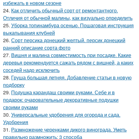
избежать в новом сезоне
24.
Как отличить обычный сорт от ремонтантного.
Отличия от обычной малины, как визуально определить
25.
Уборка топинамбура осенью. Пошаговая инструкция
выкапывания клубней
26.
Сорт персика донецкий желтый. персик донецкий
ранний описание сорта фото
27.
Вишня и малина совместимость при посадке. Какие
деревья рекомендуется сажать рядом с вишней, а каких
соседей надо исключить
28.
Груша большая летняя. Добавление статьи в новую
подборку
29.
Подушка карандаш своими руками. Себе и в
подарок: очаровательные декоративные подушки
своими руками
30.
Универсальные удобрения для огорода и сада.
Удобрения
31.
Размножение черенками дикого винограда. Уметь
правильно размножить: 3 способа