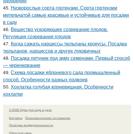
удобрения
45.
Низкорослые сорта гортензии. Сорта гортензии
метельчатой самые красивые и устойчивые для посадки
в саду
46.
Вещество ускоряющее созревание плодов.
Регуляция созревания плодов
47.
Когда сажать нарциссы тюльпаны крокусы. Посадка
тюльпанов, нарциссов и других луковичных
48.
Посадка петунии под зиму семенами. Первый способ
— черенкование
49.
Схема посадки яблоневого сада промышленный
способ. Особенности разных подвоев
50.
Хохлатка голубая корневищная. Особенности
хохлатки
© 2026 Идеи для сада и дачи
Контакты
Пользовательское соглашение
Политика конфидециальности
Обратная связь