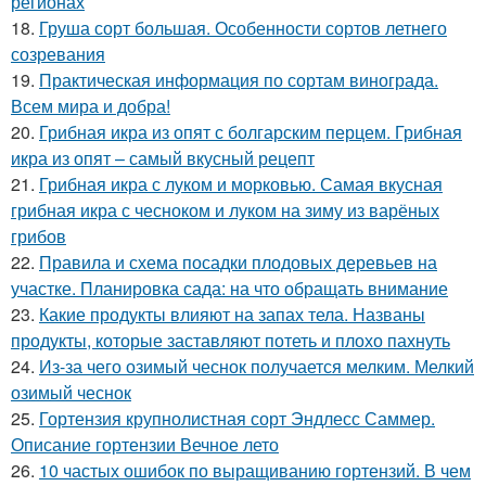
регионах
18.
Груша сорт большая. Особенности сортов летнего
созревания
19.
Практическая информация по сортам винограда.
Всем мира и добра!
20.
Грибная икра из опят с болгарским перцем. Грибная
икра из опят – самый вкусный рецепт
21.
Грибная икра с луком и морковью. Самая вкусная
грибная икра с чесноком и луком на зиму из варёных
грибов
22.
Правила и схема посадки плодовых деревьев на
участке. Планировка сада: на что обращать внимание
23.
Какие продукты влияют на запах тела. Названы
продукты, которые заставляют потеть и плохо пахнуть
24.
Из-за чего озимый чеснок получается мелким. Мелкий
озимый чеснок
25.
Гортензия крупнолистная сорт Эндлесс Саммер.
Описание гортензии Вечное лето
26.
10 частых ошибок по выращиванию гортензий. В чем