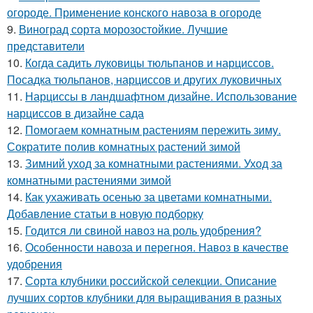
огороде. Применение конского навоза в огороде
9.
Виноград сорта морозостойкие. Лучшие
представители
10.
Когда садить луковицы тюльпанов и нарциссов.
Посадка тюльпанов, нарциссов и других луковичных
11.
Нарциссы в ландшафтном дизайне. Использование
нарциссов в дизайне сада
12.
Помогаем комнатным растениям пережить зиму.
Сократите полив комнатных растений зимой
13.
Зимний уход за комнатными растениями. Уход за
комнатными растениями зимой
14.
Как ухаживать осенью за цветами комнатными.
Добавление статьи в новую подборку
15.
Годится ли свиной навоз на роль удобрения?
16.
Особенности навоза и перегноя. Навоз в качестве
удобрения
17.
Сорта клубники российской селекции. Описание
лучших сортов клубники для выращивания в разных