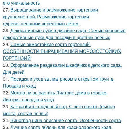
его уникальность
27.
Выращивание и размножение гортензии
крупнолистной. Размножение гортензии
одревесневшими черенками летом
28.
Декоративные луки в дизайне сада. Самые красивые
декоративные луки для посадки в цветник осенью
29.
Самые зимостойкие сорта гортензий.
ОСОБЕННОСТИ ВЫРАЩИВАНИЯ МОРОЗОСТОЙКИХ
ГОРТЕНЗИЙ
30.
Оформление раздевалки шкафчиков детского сада.
Для детей
31.
Посадка и уход за лиатрисом в открытом грунте.
Посадка и уход
32.
Можно ли вырастить Лиатрис дома в горшке.
Лиатрис посадка и уход
33.
Как разбить плодовый сад. С чего начать (выбор
места, состав почвы)
34.
Виноград нина описание сорта. Особенности сорта
35.
Лучшие сорта яблонь для краснодарского края.