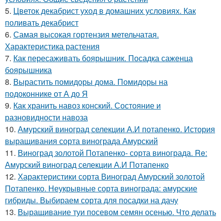
5.
Цветок декабрист уход в домашних условиях. Как
поливать декабрист
6.
Самая высокая гортензия метельчатая.
Характеристика растения
7.
Как пересаживать боярышник. Посадка саженца
боярышника
8.
Вырастить помидоры дома. Помидоры на
подоконнике от А до Я
9.
Как хранить навоз конский. Состояние и
разновидности навоза
10.
Амурский виноград селекции А.И потапенко. История
выращивания сорта винограда Амурский
11.
Виноград золотой Потапенко- сорта винограда. Re:
Амурский виноград селекции А.И Потапенко
12.
Характеристики сорта Виноград Амурский золотой
Потапенко. Неукрывные сорта винограда: амурские
гибриды. Выбираем сорта для посадки на дачу
13.
Выращивание туи посевом семян осенью. Что делать