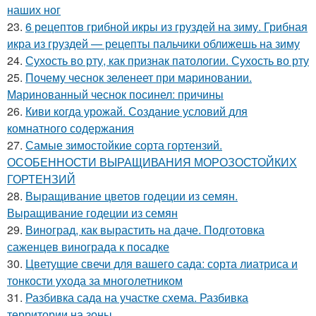
наших ног
23.
6 рецептов грибной икры из груздей на зиму. Грибная
икра из груздей — рецепты пальчики оближешь на зиму
24.
Сухость во рту, как признак патологии. Сухость во рту
25.
Почему чеснок зеленеет при мариновании.
Маринованный чеснок посинел: причины
26.
Киви когда урожай. Создание условий для
комнатного содержания
27.
Самые зимостойкие сорта гортензий.
ОСОБЕННОСТИ ВЫРАЩИВАНИЯ МОРОЗОСТОЙКИХ
ГОРТЕНЗИЙ
28.
Выращивание цветов годеции из семян.
Выращивание годеции из семян
29.
Виноград, как вырастить на даче. Подготовка
саженцев винограда к посадке
30.
Цветущие свечи для вашего сада: сорта лиатриса и
тонкости ухода за многолетником
31.
Разбивка сада на участке схема. Разбивка
территории на зоны