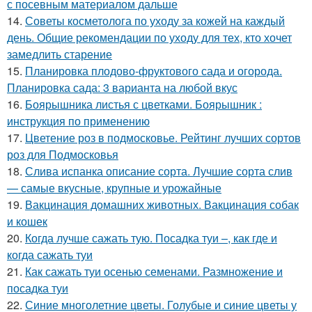
с посевным материалом дальше
14.
Советы косметолога по уходу за кожей на каждый
день. Общие рекомендации по уходу для тех, кто хочет
замедлить старение
15.
Планировка плодово-фруктового сада и огорода.
Планировка сада: 3 варианта на любой вкус
16.
Боярышника листья с цветками. Боярышник :
инструкция по применению
17.
Цветение роз в подмосковье. Рейтинг лучших сортов
роз для Подмосковья
18.
Слива испанка описание сорта. Лучшие сорта слив
— самые вкусные, крупные и урожайные
19.
Вакцинация домашних животных. Вакцинация собак
и кошек
20.
Когда лучше сажать тую. Посадка туи –, как где и
когда сажать туи
21.
Как сажать туи осенью семенами. Размножение и
посадка туи
22.
Синие многолетние цветы. Голубые и синие цветы у