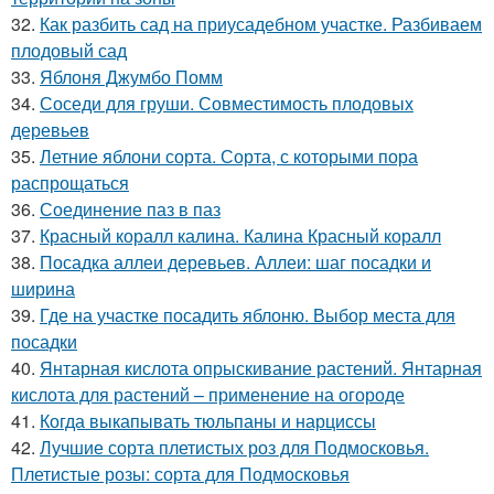
32.
Как разбить сад на приусадебном участке. Разбиваем
плодовый сад
33.
Яблоня Джумбо Помм
34.
Соседи для груши. Совместимость плодовых
деревьев
35.
Летние яблони сорта. Сорта, с которыми пора
распрощаться
36.
Соединение паз в паз
37.
Красный коралл калина. Калина Красный коралл
38.
Посадка аллеи деревьев. Аллеи: шаг посадки и
ширина
39.
Где на участке посадить яблоню. Выбор места для
посадки
40.
Янтарная кислота опрыскивание растений. Янтарная
кислота для растений – применение на огороде
41.
Когда выкапывать тюльпаны и нарциссы
42.
Лучшие сорта плетистых роз для Подмосковья.
Плетистые розы: сорта для Подмосковья