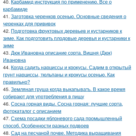
40.
Карбамид инструкция по применению. Все о
карбамиде
41.
Заготовка черенков осенью. Основные сведения о
черенках для прививок
42.
Подготовка фруктовых деревьев и кустарников к
зиме. Как подготовить плодовые деревья и кустарники к
зиме
43.
Дюк Ивановна описание сорта. Вишня (Дюк)
Ивановна
44.
Когда садить нарциссы и крокусы. Садим в открытый
грунт нарциссы, тюльпаны и крокусы осенью. Как
правильно?
45.
Земляная груша когда выкапывать. В какое время
собирают для употребления в пищу
46.
Сосна горная виды. Сосна горная: лучшие сорта,
фотокаталог с описанием
47.
Схема посадки яблоневого сада промышленный
способ. Особенности разных подвоев
48.
Сад на песчаной почве. Методика выращивания