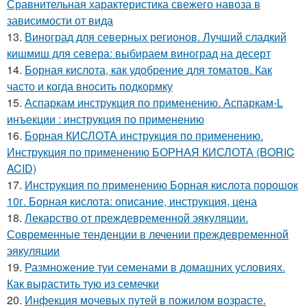
Сравнительная характеристика свежего навоза в
зависимости от вида
13.
Виноград для северных регионов. Лучший сладкий
кишмиш для севера: выбираем виноград на десерт
14.
Борная кислота, как удобрение для томатов. Как
часто и когда вносить подкормку
15.
Аспаркам инструкция по применению. Аспаркам-L
инъекции : инструкция по применению
16.
Борная КИСЛОТА инструкция по применению.
Инструкция по применению БОРНАЯ КИСЛОТА (BORIC
ACID)
17.
Инструкция по применению Борная кислота порошок
10г. Борная кислота: описание, инструкция, цена
18.
Лекарство от преждевременной эякуляции.
Современные тенденции в лечении преждевременной
эякуляции
19.
Размножение туи семенами в домашних условиях.
Как вырастить тую из семечки
20.
Инфекция мочевых путей в пожилом возрасте.