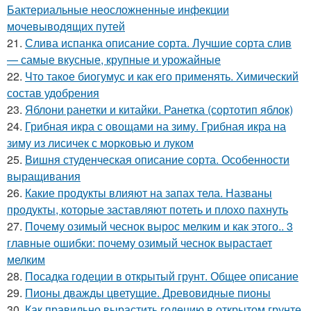
Бактериальные неосложненные инфекции
мочевыводящих путей
21.
Слива испанка описание сорта. Лучшие сорта слив
— самые вкусные, крупные и урожайные
22.
Что такое биогумус и как его применять. Химический
состав удобрения
23.
Яблони ранетки и китайки. Ранетка (сортотип яблок)
24.
Грибная икра с овощами на зиму. Грибная икра на
зиму из лисичек с морковью и луком
25.
Вишня студенческая описание сорта. Особенности
выращивания
26.
Какие продукты влияют на запах тела. Названы
продукты, которые заставляют потеть и плохо пахнуть
27.
Почему озимый чеснок вырос мелким и как этого.. 3
главные ошибки: почему озимый чеснок вырастает
мелким
28.
Посадка годеции в открытый грунт. Общее описание
29.
Пионы дважды цветущие. Древовидные пионы
30.
Как правильно вырастить годецию в открытом грунте.