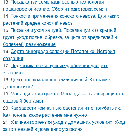
13.
Посадка туи семенами осенью технология
пошаговое описание. Сбор и подготовка семян
14.
Тонкости применения конского навоза. Для каких
растений вреден конский навоз.
15.
Посадка и уход за туей. Посадка туи в открытый
грунт, уход: полив, обрезка, защита от вредителей и
болезней, размножение
16.
Сорта винограда селекции Потапенко. История
создания
17.
Подкормка роз и лучшие удобрения для роз.
«Глория»
18.
Долгоносик малинно земляничный. Кто такие
долгоносики?
19.
Монарда когда цветет. Монарда —, как выращивать
садовый бергамот
20.
Как завести комнатные растения и не погубить их.
Как понять, какое растение мне нужно
21.
Уличная гортензия уход в домашних условиях. Уход
за гортензией в домашних условиях