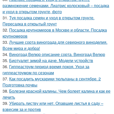
размножение семенами. Лиатрис колосковый – посадка
и уход в открытом грунте, фото
31.
Туя посадка семян и уход в открытом грунте.
Пересадка в открытый грунт
32.
Посадка крупномеров в Москве и области. Посадка
крупномеров
33.
Лучшие сорта винограда для северного виноделия.
Всем мира и добра!
34.
Виноград Велюр описание сорта. Виноград Велюр
35.
Биотуалет зимой на даче. Модели устройств
36.
Гиппеаструм период время покоя. Уход за
гиппеаструмом по сезонам
37.
Как посадить мускарики тюльпаны в сентябре. 2
Подготовка почвы
38.
Болезни красной калины. Чем болеет калина и как ее
лечить
39.
Убирать листву или нет. Опавшие листья в саду –
взвесим за и против