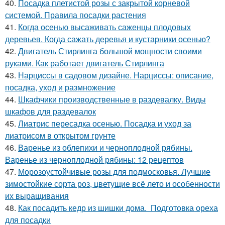
40.
Посадка плетистой розы с закрытой корневой
системой. Правила посадки растения
41.
Когда осенью высаживать саженцы плодовых
деревьев. Когда сажать деревья и кустарники осенью?
42.
Двигатель Стирлинга большой мощности своими
руками. Как работает двигатель Стирлинга
43.
Нарциссы в садовом дизайне. Нарциссы: описание,
посадка, уход и размножение
44.
Шкафчики производственные в раздевалку. Виды
шкафов для раздевалок
45.
Лиатрис пересадка осенью. Посадка и уход за
лиатрисом в открытом грунте
46.
Варенье из облепихи и черноплодной рябины.
Варенье из черноплодной рябины: 12 рецептов
47.
Морозоустойчивые розы для подмосковья. Лучшие
зимостойкие сорта роз, цветущие всё лето и особенности
их выращивания
48.
Как посадить кедр из шишки дома. Подготовка ореха
для посадки