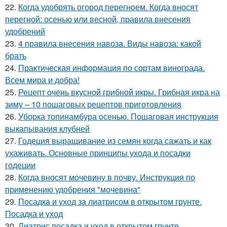
22.
Когда удобрять огород перегноем. Когда вносят
перегной: осенью или весной, правила внесения
удобрений
23.
4 правила внесения навоза. Виды навоза: какой
брать
24.
Практическая информация по сортам винограда.
Всем мира и добра!
25.
Рецепт очень вкусной грибной икры. Грибная икра на
зиму – 10 пошаговых рецептов приготовления
26.
Уборка топинамбура осенью. Пошаговая инструкция
выкапывания клубней
27.
Годеция выращивание из семян когда сажать и как
ухаживать. Основные принципы ухода и посадки
годеции
28.
Когда вносят мочевину в почву. Инструкция по
применению удобрения "мочевина"
29.
Посадка и уход за лиатрисом в открытом грунте.
Посадка и уход
30.
Лиатрис посадка и уход в открытом грунте