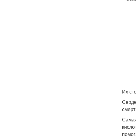
Их ст
Серде
смерт
Самая
кисло
помог