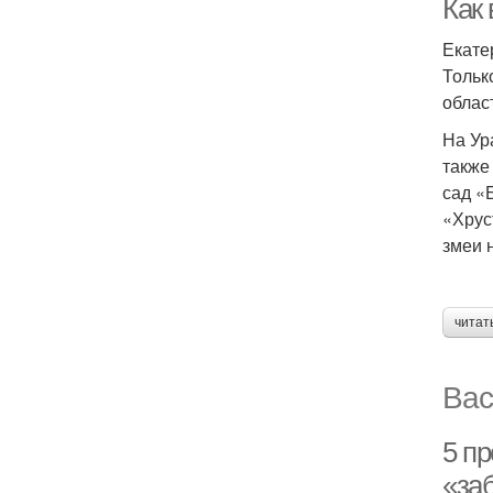
Как 
Екате
Тольк
облас
На Ур
также
сад «
«Хрус
змеи 
читат
Вас
5 пр
«за