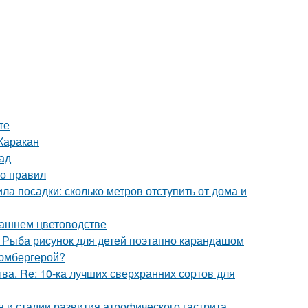
те
Каракан
ад
ко правил
ла посадки: сколько метров отступить от дома и
машнем цветоводстве
. Рыба рисунок для детей поэтапно карандашом
люмбергерой?
ва. Re: 10-ка лучших сверхранних сортов для
 и стадии развития атрофического гастрита