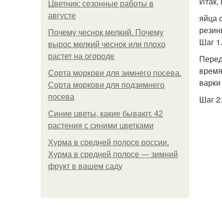
Итак,
Цветник: сезонные работы в
августе
яйца 
резин
Почему чеснок мелкий. Почему
Шаг 1
вырос мелкий чеснок или плохо
растет на огороде
Перед
время
Сорта моркови для зимнего посева.
варки
Сорта моркови для подзимнего
посева
Шаг 2
Синие цветы, какие бывают. 42
растения с синими цветками
Хурма в средней полосе россии.
Хурма в средней полосе — зимний
фрукт в вашем саду