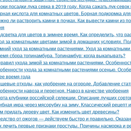
оки посадки лука севка в 2019 году. Когда сажать лук-севок
рная кислота для комнатных цветов. Борная подкормка для
жно ли растворить камни в почках. Как вывести камни из 
ия
дсветка для цветов в зимнее время. Как определить, что р
од за комнатными цветами зимой в домашних условиях. Под
мний уход за комнатными растениями. Уход за комнатными
емя сбора топинамбура. Топинамбур: когда выкапывать?
правил ухода зимой за комнатными растениями. Особеннос
обенности ухода за комнатными растениями осенью. Особ
ее время года
щевые отходы, как удобрение на огороде. Добавление стат
обенности навоза и перегноя. Навоз в качестве удобрения
рта клубники российской селекции. Описание лучших сорто
ибная икра через мясорубку на зиму. Классический рецепт и
м придать дереву цвет. Как изменить цвет древесины?
едство от ожогов ― действуем быстро и правильно. Оказа
к лечить первые признаки простуды. Причины насморка и 