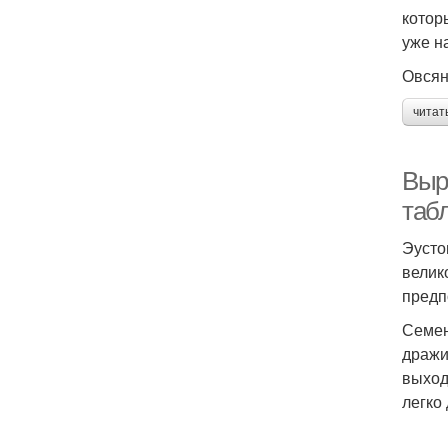
котор
уже н
Овсян
читат
Выр
таб
Эусто
велик
предп
Семен
дражи
выход
легко