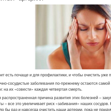
оит есть почаще и для профилактики, и чтобы очистить уже
чно-сосудистые заболевания по-прежнему остаются само
и: на их «совести» каждая четвертая смерть.
 распространенная причина развития этих болезней – закуп
ты – все это увеличивает риск «забивания» наших сосудов.
ло бы раз и навсегда очистить наши артерии, пока не приду