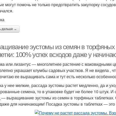
ые могут помочь не только предотвратить закупорку сосудов,
ачался.
ка
ь дальше →
ащивание эустомы из семян в торфяных т
летки: 100% успех всходов даже у начина
ма или лизантус — многолетнее растение с маковидными 
олепно украшает клумбы садовых участков. Я не видела , ч
очитаю ее выращивать сама и тут есть несколько особеннос
а у нее мелкие, рассада эустомы растет медленно, да и ухо
рованные семена, то в упаковке будет не более 10 штук. И
 — выращивание эустомы из семян в торфяных таблетках. 
 даже для начинающим! Посадка эустомы в таблетках — это