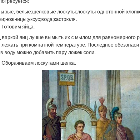
 потребуется:
сырые, белые;шелковые лоскуты;лоскуты однотонной хлопко
ки;ножницы;уксус;вода;кастрюля.
. Готовим яйца.
 варкой яиц лучше вымыть их с мылом для равномерного ра
 лежать при комнатной температуре. Последнее обезопасит 
 в воду можно добавить пару ложек соли.
. Оборачиваем лоскутами шелка.