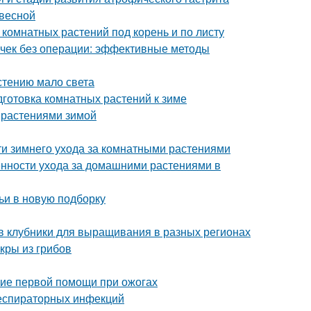
 весной
 комнатных растений под корень и по листу
почек без операции: эффективные методы
астению мало света
готовка комнатных растений к зиме
 растениями зимой
ти зимнего ухода за комнатными растениями
енности ухода за домашними растениями в
ьи в новую подборку
в клубники для выращивания в разных регионах
кры из грибов
ние первой помощи при ожогах
респираторных инфекций