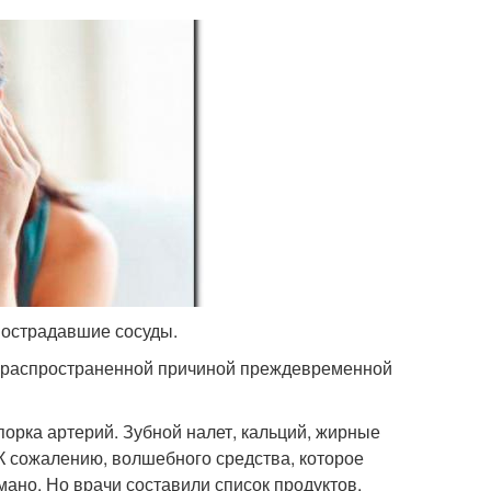
 пострадавшие сосуды.
й распространенной причиной преждевременной
орка артерий. Зубной налет, кальций, жирные
 К сожалению, волшебного средства, которое
мано. Но врачи составили список продуктов,