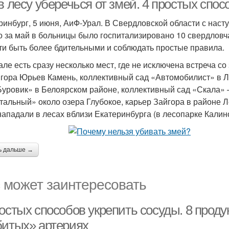
в лесу уберечься от змей. 4 простых спос
ринбург, 5 июня, АиФ-Урал. В Свердловской области с наст
о за май в больницы было госпитализировано 10 свердлов
ти быть более бдительными и соблюдать простые правила.
але есть сразу несколько мест, где не исключена встреча со
 гора Юрьев Камень, коллективный сад «Автомобилист» в 
Буровик» в Белоярском районе, коллективный сад «Скала» 
тальный» около озера Глубокое, карьер Зайгора в районе 
нападали в лесах вблизи Екатеринбурга (в лесопарке Калин
ь дальше →
 может заинтересовать
остых способов укрепить сосуды. 8 проду
битых» артериях