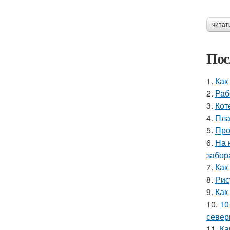
читат
Пос
1.
Как
2.
Раб
3.
Кот
4.
Пла
5.
Про
6.
На 
забор
7.
Как
8.
Рис
9.
Как
10.
10
север
11.
Ка