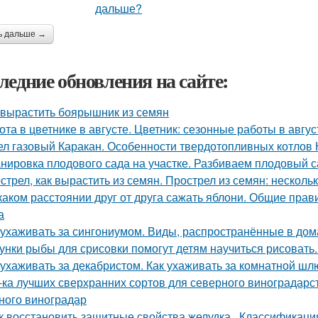
ь дальше →
ледние обновления на сайте:
 вырастить боярышник из семян
ота в цветнике в августе. Цветник: сезонные работы в авгус
ел газовый Каракан. Особенности твердотопливных котлов 
нировка плодового сада на участке. Разбиваем плодовый с
стрел, как вырастить из семян. Прострел из семян: несколь
каком расстоянии друг от друга сажать яблони. Общие прави
а
 ухаживать за сингониумом. Виды, распространённые в до
унки рыбы для срисовки помогут детям научиться рисовать
 ухаживать за декабристом. Как ухаживать за комнатной ш
-ка лучших сверхранних сортов для северного виноградарст
ного виноградар
к восстановить защитные свойства желудка.. Классификация