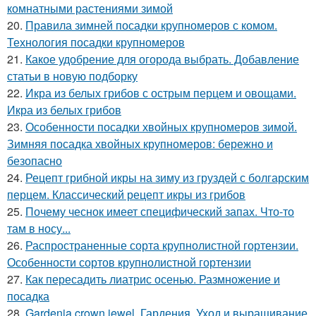
комнатными растениями зимой
20.
Правила зимней посадки крупномеров с комом.
Технология посадки крупномеров
21.
Какое удобрение для огорода выбрать. Добавление
статьи в новую подборку
22.
Икра из белых грибов с острым перцем и овощами.
Икра из белых грибов
23.
Особенности посадки хвойных крупномеров зимой.
Зимняя посадка хвойных крупномеров: бережно и
безопасно
24.
Рецепт грибной икры на зиму из груздей с болгарским
перцем. Классический рецепт икры из грибов
25.
Почему чеснок имеет специфический запах. Что-то
там в носу...
26.
Распространенные сорта крупнолистной гортензии.
Особенности сортов крупнолистной гортензии
27.
Как пересадить лиатрис осенью. Размножение и
посадка
28.
Gardenia crown jewel. Гардения. Уход и выращивание