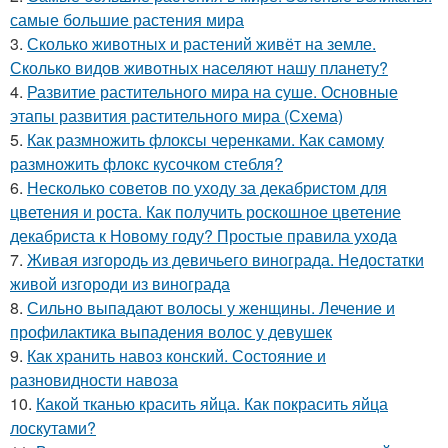
самые большие растения мира
3.
Сколько животных и растений живёт на земле.
Сколько видов животных населяют нашу планету?
4.
Развитие растительного мира на суше. Основные
этапы развития растительного мира (Схема)
5.
Как размножить флоксы черенками. Как самому
размножить флокс кусочком стебля?
6.
Несколько советов по уходу за декабристом для
цветения и роста. Как получить роскошное цветение
декабриста к Новому году? Простые правила ухода
7.
Живая изгородь из девичьего винограда. Недостатки
живой изгороди из винограда
8.
Сильно выпадают волосы у женщины. Лечение и
профилактика выпадения волос у девушек
9.
Как хранить навоз конский. Состояние и
разновидности навоза
10.
Какой тканью красить яйца. Как покрасить яйца
лоскутами?