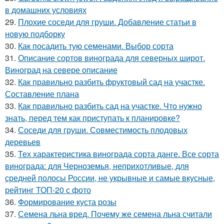
в домашних условиях
29.
Плохие соседи для груши. Добавление статьи в
новую подборку
30.
Как посадить тую семенами. Выбор сорта
31.
Описание сортов винограда для северных широт.
Виноград на севере описание
32.
Как правильно разбить фруктовый сад на участке.
Составление плана
33.
Как правильно разбить сад на участке. Что нужно
знать, перед тем как приступать к планировке?
34.
Соседи для груши. Совместимость плодовых
деревьев
35.
Тех характеристика винограда сорта данге. Все сорта
винограда: для Черноземья, неприхотливые, для
средней полосы России, не укрывные и самые вкусные,
рейтинг ТОП-20 с фото
36.
Формирование куста розы
37.
Семена льна вред. Почему же семена льна считали