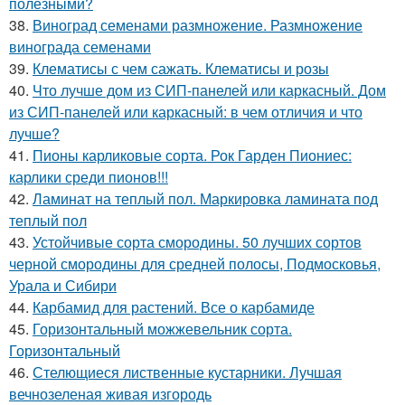
полезными?
38.
Виноград семенами размножение. Размножение
винограда семенами
39.
Клематисы с чем сажать. Клематисы и розы
40.
Что лучше дом из СИП-панелей или каркасный. Дом
из СИП-панелей или каркасный: в чем отличия и что
лучше?
41.
Пионы карликовые сорта. Рок Гарден Пиониес:
карлики среди пионов!!!
42.
Ламинат на теплый пол. Маркировка ламината под
теплый пол
43.
Устойчивые сорта смородины. 50 лучших сортов
черной смородины для средней полосы, Подмосковья,
Урала и Сибири
44.
Карбамид для растений. Все о карбамиде
45.
Горизонтальный можжевельник сорта.
Горизонтальный
46.
Стелющиеся лиственные кустарники. Лучшая
вечнозеленая живая изгородь