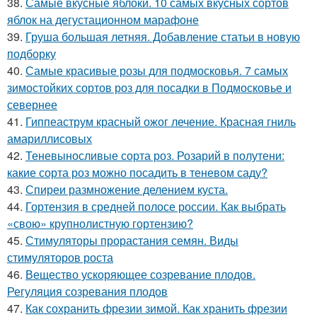
38.
Самые вкусные яблоки. 10 самых вкусных сортов
яблок на дегустационном марафоне
39.
Груша большая летняя. Добавление статьи в новую
подборку
40.
Самые красивые розы для подмосковья. 7 самых
зимостойких сортов роз для посадки в Подмосковье и
севернее
41.
Гиппеаструм красный ожог лечение. Красная гниль
амариллисовых
42.
Теневыносливые сорта роз. Розарий в полутени:
какие сорта роз можно посадить в теневом саду?
43.
Спиреи размножение делением куста.
44.
Гортензия в средней полосе россии. Как выбрать
«свою» крупнолистную гортензию?
45.
Стимуляторы прорастания семян. Виды
стимуляторов роста
46.
Вещество ускоряющее созревание плодов.
Регуляция созревания плодов
47.
Как сохранить фрезии зимой. Как хранить фрезии