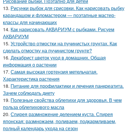
Рисование рыбки. Поэтапно для детей
13.
Рисунки рыбок для срисовки. Как нарисовать рыбку
карандашом и фломастером — поэтапные мастер-
классы для начинающих
14.
Как нарисовать АКВАРИУМ с рыбками. Рисуем
АКВАРИУМ
15.
Устройство отмостки на пучинистых грунтах. Как
сделать отмостку на пучинистом грунте?
16.
Декабрист цветок уход в домашних. Общая
информация о растении
17.
Самая высокая гортензия метельчатая.
Характеристика растения
18.
Питание для профилактики и лечения панкреатита.
Зачем соблюдать диету
19.
Полезные свойства облепихи для здоровья. В чем
польза облепихового масла
20.
Спирея размножение делением куста. Спирея
японская: размножаем, поливаем, подкармливаем,
полный календарь ухода на сезон