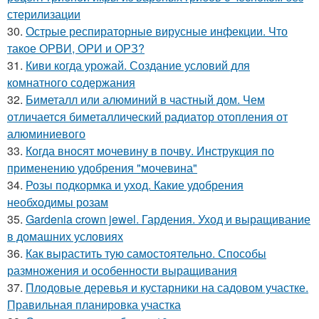
стерилизации
30.
Острые респираторные вирусные инфекции. Что
такое ОРВИ, ОРИ и ОРЗ?
31.
Киви когда урожай. Создание условий для
комнатного содержания
32.
Биметалл или алюминий в частный дом. Чем
отличается биметаллический радиатор отопления от
алюминиевого
33.
Когда вносят мочевину в почву. Инструкция по
применению удобрения "мочевина"
34.
Розы подкормка и уход. Какие удобрения
необходимы розам
35.
Gardenia crown jewel. Гардения. Уход и выращивание
в домашних условиях
36.
Как вырастить тую самостоятельно. Способы
размножения и особенности выращивания
37.
Плодовые деревья и кустарники на садовом участке.
Правильная планировка участка