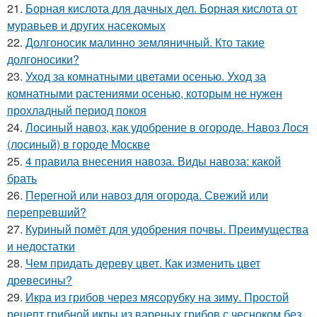
21.
Борная кислота для дачных дел. Борная кислота от
муравьев и других насекомых
22.
Долгоносик малинно земляничный. Кто такие
долгоносики?
23.
Уход за комнатными цветами осенью. Уход за
комнатными растениями осенью, которым не нужен
прохладный период покоя
24.
Лосиный навоз, как удобрение в огороде. Навоз Лося
(лосиный) в городе Москве
25.
4 правила внесения навоза. Виды навоза: какой
брать
26.
Перегной или навоз для огорода. Свежий или
перепревший?
27.
Куриный помёт для удобрения почвы. Преимущества
и недостатки
28.
Чем придать дереву цвет. Как изменить цвет
древесины?
29.
Икра из грибов через мясорубку на зиму. Простой
рецепт грибной икры из вареных грибов с чесноком без