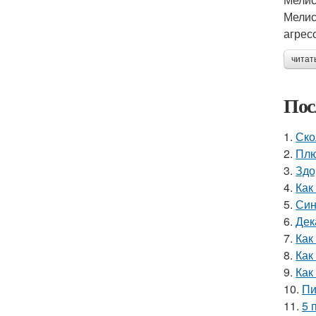
Мелис
агрес
читат
Пос
1.
Ско
2.
Плю
3.
Здо
4.
Как
5.
Син
6.
Дек
7.
Как
8.
Как
9.
Как
10.
Пи
11.
5 