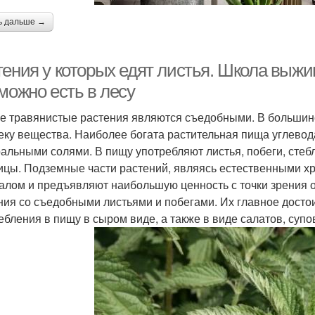
ь дальше →
тения у которых едят листья. Школа выж
можно есть в лесу
е травянистые растения являются съедобными. В большинс
еку вещества. Наиболее богата растительная пища углевод
альными солями. В пищу употребляют листья, побеги, стебл
ицы. Подземные части растений, являясь естественными х
алом и предъявляют наибольшую ценность с точки зрения 
ния со съедобными листьями и побегами. Их главное досто
ебления в пищу в сыром виде, а также в виде салатов, супо