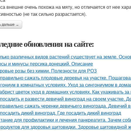
са внешне очень похожа на мяту, но отличается от нее х
сивностью (не так сильно разрастается).
ь дальше →
ледние обновления на сайте:
лько различных видов растений существует на земле. Осн
сы и минусы персика донецкий. Описание
ровые розы без химии. Полезности для РОЗ
 правильно сажать плодовые деревья на участке. Пошагова
гониум в комнатных условиях. Уход за сингониумом в дом
абрист цветок уход в домашних условиях. Как ухаживать за
 посадить и развести девичий виноград на своем участке.
 правильно сажать черенки девичьего винограда. Девичий в
 посадить дикий виноград. Где посадить дикий виноград
тание для профилактики и лечения панкреатита. Зачем соб
продуктов для здоровья щитовидки. Здоровье щитовидной 