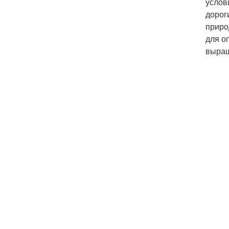
услов
дорог
приро
для о
выращ