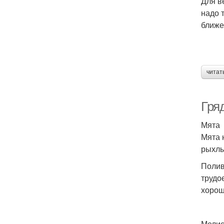
Для в
надо 
ближе
читат
Гря
Мята
Мята 
рыхлы
Полив
трудо
хорош
Мелис