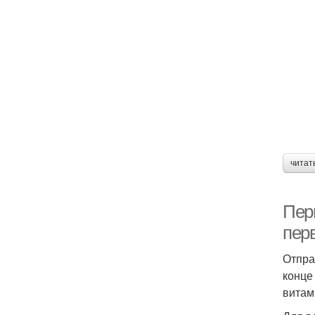
читат
Пер
пер
Отпра
конце
витам