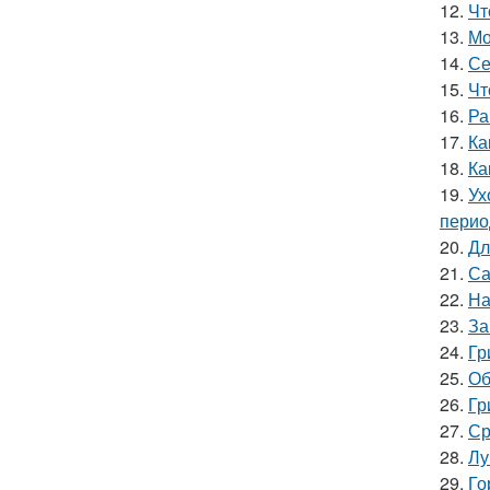
12.
Чт
13.
Мо
14.
Се
15.
Чт
16.
Ра
17.
Ка
18.
Ка
19.
Ух
перио
20.
Дл
21.
Са
22.
На
23.
За
24.
Гр
25.
Об
26.
Гр
27.
Ср
28.
Лу
29.
Го