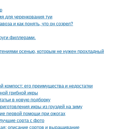
p
мя для черенкования туи
воза и как понять, что он созрел?
круги филлерами.
стениями осенью, которым не нужен прохладный
й компост: его преимущества и недостатки
тной грибной икры
татьи в новую подборку
иготовления икры из груздей на зиму
ние первой помощи при ожогах
 лучшие сорта с фото
ная: описание сортов и выращивание