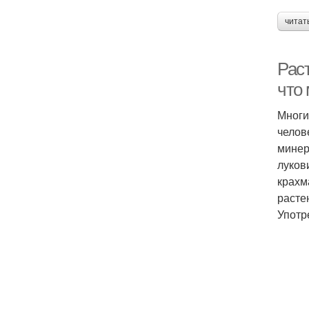
читат
Рас
что 
Многи
челов
минер
луков
крахм
расте
Употр