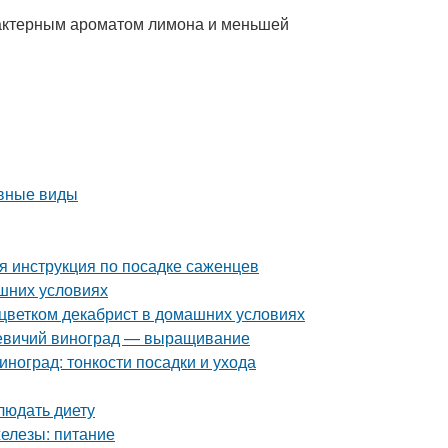
арактерным ароматом лимона и меньшей
овные виды
я инструкция по посадке саженцев
ашних условиях
 цветком декабрист в домашних условиях
 Девичий виноград — выращивание
иноград: тонкости посадки и ухода
людать диету
железы: питание