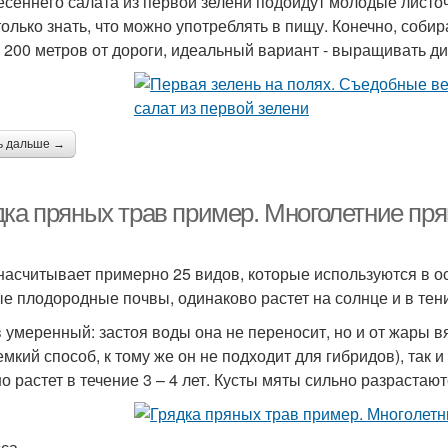
есеннего салата из первой зелени подойдут молодые листоч
только знать, что можно употреблять в пищу. Конечно, собир
 200 метров от дороги, идеальный вариант - выращивать ди
ь дальше →
дка пряных трав пример. Многолетние пр
насчитывает примерно 25 видов, которые используются в о
е плодородные почвы, одинаково растет на солнце и в тени
 умеренный: застоя воды она не переносит, но и от жары в
емкий способ, к тому же он не подходит для гибридов), так 
о растет в течение 3 – 4 лет. Кусты мяты сильно разрастают
са