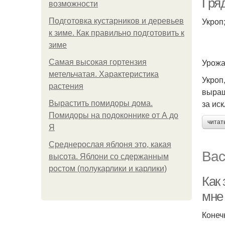
Гря
возможности
Укроп
Подготовка кустарников и деревьев
к зиме. Как правильно подготовить к
зиме
Урожа
Самая высокая гортензия
метельчатая. Характеристика
Укроп
растения
выращ
за ис
Вырастить помидоры дома.
Помидоры на подоконнике от А до
читат
Я
Среднерослая яблоня это, какая
Вас
высота. Яблони со сдержанным
ростом (полукарлики и карлики)
Как 
мне
Конеч