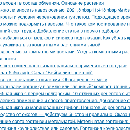
о входит в состав облепихи. Описание растения
жно ли вносить навоз осенью. 2021,&nbsp11:41&nbsp /&nbs
креты и условия черенкования туи летом. Подходящее вре
о можно подкормить навозом. Что такое компостирование на
нний сорт груши. Добавление статьи в новую подборку
к избавиться от мешков и синяков под глазами. Как убрать 
к ухаживать за комнатными растениями зимой
од осенью за комнатными цветами. Уход за комнатными ра
д покоя
я чего нужен навоз и как правильно применять его на даче
лат бэби лиф. Салат "Бейби ливз цветной"
воз в сочетании с опилками. Обогащённые смеси
капываем органику в землю или “ленивый” компост. Ленивы
ибная икра с перцем болгарским. 10 отличных рецептов сы
лепиха применение и способ приготовления. Добавление с
ибная икра из маринованных грибов. Пошаговые рецепты пр
едство от ожогов ― действуем быстро и правильно. Оказа
чшие сорта гортензии метельчатой. Метельчатая гортензия:
ртензия крупнолистная или садовая. Гортензия крупнолист