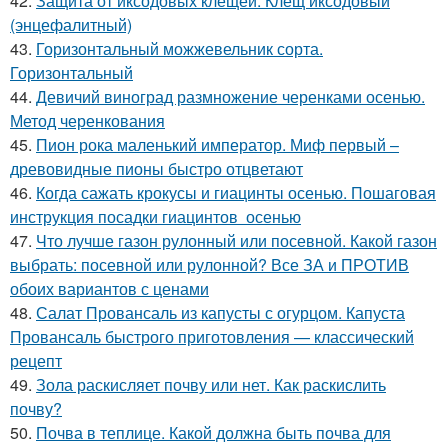
42.
Защита от иксодовых клещей. Клещ иксодовый
(энцефалитный)
43.
Горизонтальный можжевельник сорта.
Горизонтальный
44.
Девичий виноград размножение черенками осенью.
Метод черенкования
45.
Пион рока маленький император. Миф первый –
древовидные пионы быстро отцветают
46.
Когда сажать крокусы и гиацинты осенью. Пошаговая
инструкция посадки гиацинтов осенью
47.
Что лучше газон рулонный или посевной. Какой газон
выбрать: посевной или рулонной? Все ЗА и ПРОТИВ
обоих вариантов с ценами
48.
Салат Провансаль из капусты с огурцом. Капуста
Провансаль быстрого приготовления — классический
рецепт
49.
Зола раскисляет почву или нет. Как раскислить
почву?
50.
Почва в теплице. Какой должна быть почва для