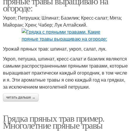
пряные травы выращиваю на
огороде:
Укроп; Петрушка; Шпинат; Базилик; Кресс-салат; Мята;
Композиции из пряных
Майоран; Хрен; Чабер; Лук Алтайский.
Клумба из пряных трав
трав
Урожай пряных трав: шпинат, укроп, салат, лук.
Укроп, петушка, шпинат, кресс-салат и базилик являются
самыми распространенными пряными травами, которые
выращивает практически каждый огородник, в том числе
и я. Эти ароматные травы я сею каждый год на грядках,
за исключением многолетней петрушки.
читать дальше →
Грядка пряных трав пример.
Многолетние пряные травы