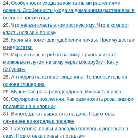
24.
Особенности ухода за комнатными растениями
осенью. Особенности ухода за домашними растениями в
осеннее время года
25.
Что нельзя класть в компостную яму. Что в компост
класть нельзя и почему
26.
Куриный помёт для удобрения почвы. Преимущества
и недостатки
27.
Икра из белых грибов на зиму. Грибная икра с
морковью и луком на зиму через мясорубку «Как у
бабушки»
28.
Антифриз на основе глицерина. Теплоноситель на
основе глицерина
29.
Мучнистая роса рододендрона. Мучнистая роса
30.
Окулировка роз летняя. Как размножить розы: зимняя
прививка на шиповник
31.
Виноград, как вырастить на даче. Подготовка
саженцев винограда к посадке
32.
Подготовка почвы и посадка плодовых деревьев в
саду. Подготовка почвы к посадкам