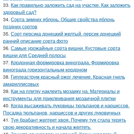
33.
Как правильно заложить сад на участке. Как заложить
здоровый сад?
34.
Сорта зимних яблонь. Общие свойства яблонь
поздних сортов
35.
Сорт персика донецкий желтый. персик донецкий
ранний описание сорта фото
36.
Самые урожайные сорта вишни. Кустовые сорта
вишни для Средней полосы
37.
Кордонная формировка винограда. Формировка
винограда горизонтальным кордоном
38.
Гиппеаструм красный ожог лечение. Красная гниль
амариллисовых
39.
Как на плитку наклеить мозаику на. Материалы и
инструменты для приклеивания мозаичной плитки
40.
Когда высаживать луковицы тюльпанов и нарциссов.
Посадка тюльпанов, нарциссов и других луковичных
41.
Туя брабант желтеет хвоя. Почему туя стала терять
свою декоративность и начала желтеть