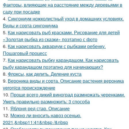
Факторы, влияющие на расстояние между деревьями в
саду при посадке
4.
Сингониум ножколистный уход в домашних условиях.
Виды и сорта сингониума
5.
Как нарисовать рыб красками. Рисование для детей
«Золотая рыбка из сказки» поэтапно с фото
6.
Как нарисовать аквариум с рыбками ребенку.
Пошаговый процесс
7.
Как нарисовать рыбку карандашом. Как нарисовать
рыбу карандашом поэтапно для начинающих?
8.
Флоксы, как делить. Деление куста
9.
Вероника виды и сорта. Описание растения вероника
veronica происхождение
10.
Проще всего дикий виноград размножать черенками.
Уметь правильно размножить: 3 способа
11.
Яблоня ред стар. Описание
12.
Можно ли вносить навоз осенью.
2021,&nbsp11:41&nbsp /&nbsp