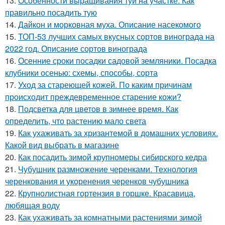
13.
Особенности выращивания туи на участке. Как
правильно посадить тую
14.
Дайкон и морковная муха. Описание насекомого
15.
ТОП-53 лучших самых вкусных сортов винограда на
2022 год. Описание сортов винограда
16.
Осенние сроки посадки садовой земляники. Посадка
клубники осенью: схемы, способы, сорта
17.
Уход за стареющей кожей. По каким причинам
происходит преждевременное старение кожи?
18.
Подсветка для цветов в зимнее время. Как
определить, что растению мало света
19.
Как ухаживать за хризантемой в домашних условиях.
Какой вид выбрать в магазине
20.
Как посадить зимой крупномеры сибирского кедра
21.
Чубушник размножение черенками. Технология
черенкования и укоренения черенков чубушника
22.
Крупнолистная гортензия в горшке. Красавица,
любящая воду
23.
Как ухаживать за комнатными растениями зимой