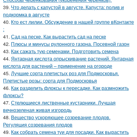
39.
Что делать с капустой в августе. Капуста: полив и
подкормка в августе
40.
Кто ест лилии. Обсуждение в нашей группе вКонтакте
:
41.
Сад на песке. Как вырастить сад на песке
42.
Плюсы и минусы рулонного газона. Посевной газон
43.
Как сажать тую семенами. Подготовить семена
44.
Янтарная кислота опрыскивание растений. Янтарная
кислота для растений – применение на огороде
45.
Лучшие сорта плетистых роз для Подмосковья.
Плетистые розы: сорта для Подмосковья
46.
Как разделить флоксы к пересадке. Как размножить
флоксы?
47.
Стелющиеся лиственные кустарники. Лучшая
вечнозеленая живая изгородь
48.
Вещество ускоряющее созревание плодов.
Регуляция созревания плодов
49.
Как собрать семена туи для посадки. Как вырастить