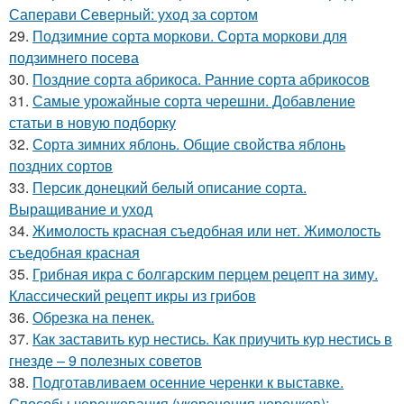
Саперави Северный: уход за сортом
29.
Подзимние сорта моркови. Сорта моркови для
подзимнего посева
30.
Поздние сорта абрикоса. Ранние сорта абрикосов
31.
Самые урожайные сорта черешни. Добавление
статьи в новую подборку
32.
Сорта зимних яблонь. Общие свойства яблонь
поздних сортов
33.
Персик донецкий белый описание сорта.
Выращивание и уход
34.
Жимолость красная съедобная или нет. Жимолость
съедобная красная
35.
Грибная икра с болгарским перцем рецепт на зиму.
Классический рецепт икры из грибов
36.
Обрезка на пенек.
37.
Как заставить кур нестись. Как приучить кур нестись в
гнезде – 9 полезных советов
38.
Подготавливаем осенние черенки к выставке.
Способы черенкования (укоренения черенков):