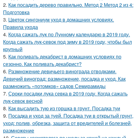
2.
Как посадить дерево правильно. Метод 2 Метод 2 из 4:
Подготовка
3.
Цветок сингониум уход в домашних условиях.
Правила ухода
4.
Когда сажать лук по Лунному календарю в 2019 году.
Когда сажать лук-севок под зиму в 2019 году, чтобы был
крупный
5.
Как поливать декабрист в домашних условиях по
сезонно. Как поливать декабрист?
6.
Размножение девичьего винограда отводками.
Девичий виноград: размножение, посадка и уход. Как
размножить «потомков» садов Семирамиды
7.
Сроки посадки лука севка в 2019 году. Когда сажать
лук-севок весной
8.
Как высадить тую из горшка в грунт. Посадка туи
9.
Посадка и уход за туей. Посадка туи в открытый грунт,
уход: полив, обрезка, защита от вредителей и болезней,
размножение
10.
Советы косметолога по уходу за кожей на каждый