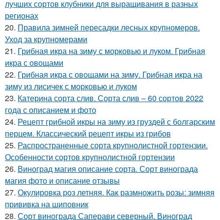
лучших сортов клубники для выращивания в разных
регионах
20.
Правила зимней пересадки лесных крупномеров.
Уход за крупномерами
21.
Грибная икра на зиму с морковью и луком. Грибная
икра с овощами
22.
Грибная икра с овощами на зиму. Грибная икра на
зиму из лисичек с морковью и луком
23.
Катерина сорта слив. Сорта слив – 60 сортов 2022
года с описанием и фото
24.
Рецепт грибной икры на зиму из груздей с болгарским
перцем. Классический рецепт икры из грибов
25.
Распространенные сорта крупнолистной гортензии.
Особенности сортов крупнолистной гортензии
26.
Виноград магия описание сорта. Сорт винограда
магия фото и описание отзывы
27.
Окулировка роз летняя. Как размножить розы: зимняя
прививка на шиповник
28.
Сорт винограда Саперави северный. Виноград