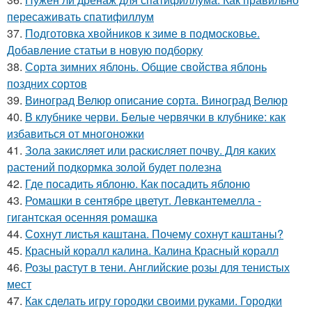
пересаживать спатифиллум
37.
Подготовка хвойников к зиме в подмосковье.
Добавление статьи в новую подборку
38.
Сорта зимних яблонь. Общие свойства яблонь
поздних сортов
39.
Виноград Велюр описание сорта. Виноград Велюр
40.
В клубнике черви. Белые червячки в клубнике: как
избавиться от многоножки
41.
Зола закисляет или раскисляет почву. Для каких
растений подкормка золой будет полезна
42.
Где посадить яблоню. Как посадить яблоню
43.
Ромашки в сентябре цветут. Левкантемелла -
гигантская осенняя ромашка
44.
Сохнут листья каштана. Почему сохнут каштаны?
45.
Красный коралл калина. Калина Красный коралл
46.
Розы растут в тени. Английские розы для тенистых
мест
47.
Как сделать игру городки своими руками. Городки