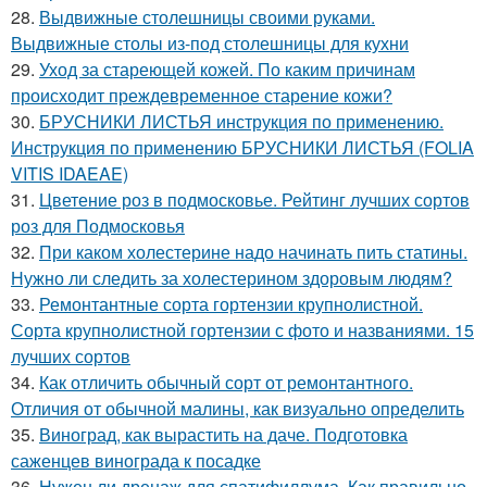
28.
Выдвижные столешницы своими руками.
Выдвижные столы из-под столешницы для кухни
29.
Уход за стареющей кожей. По каким причинам
происходит преждевременное старение кожи?
30.
БРУСНИКИ ЛИСТЬЯ инструкция по применению.
Инструкция по применению БРУСНИКИ ЛИСТЬЯ (FOLIA
VITIS IDAEAE)
31.
Цветение роз в подмосковье. Рейтинг лучших сортов
роз для Подмосковья
32.
При каком холестерине надо начинать пить статины.
Нужно ли следить за холестерином здоровым людям?
33.
Ремонтантные сорта гортензии крупнолистной.
Сорта крупнолистной гортензии с фото и названиями. 15
лучших сортов
34.
Как отличить обычный сорт от ремонтантного.
Отличия от обычной малины, как визуально определить
35.
Виноград, как вырастить на даче. Подготовка
саженцев винограда к посадке
36.
Нужен ли дренаж для спатифиллума. Как правильно