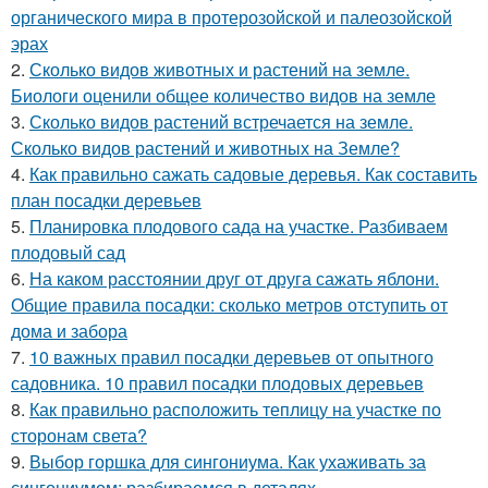
органического мира в протерозойской и палеозойской
эрах
2.
Сколько видов животных и растений на земле.
Биологи оценили общее количество видов на земле
3.
Сколько видов растений встречается на земле.
Сколько видов растений и животных на Земле?
4.
Как правильно сажать садовые деревья. Как составить
план посадки деревьев
5.
Планировка плодового сада на участке. Разбиваем
плодовый сад
6.
На каком расстоянии друг от друга сажать яблони.
Общие правила посадки: сколько метров отступить от
дома и забора
7.
10 важных правил посадки деревьев от опытного
садовника. 10 правил посадки плодовых деревьев
8.
Как правильно расположить теплицу на участке по
сторонам света?
9.
Выбор горшка для сингониума. Как ухаживать за
сингониумом: разбираемся в деталях