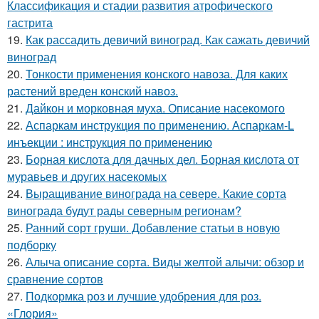
Классификация и стадии развития атрофического
гастрита
19.
Как рассадить девичий виноград. Как сажать девичий
виноград
20.
Тонкости применения конского навоза. Для каких
растений вреден конский навоз.
21.
Дайкон и морковная муха. Описание насекомого
22.
Аспаркам инструкция по применению. Аспаркам-L
инъекции : инструкция по применению
23.
Борная кислота для дачных дел. Борная кислота от
муравьев и других насекомых
24.
Выращивание винограда на севере. Какие сорта
винограда будут рады северным регионам?
25.
Ранний сорт груши. Добавление статьи в новую
подборку
26.
Алыча описание сорта. Виды желтой алычи: обзор и
сравнение сортов
27.
Подкормка роз и лучшие удобрения для роз.
«Глория»