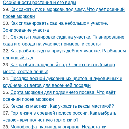
Особенности растения и его виды
29.
Как сажать лук и морковь под зиму. Что даёт осенний
посев моркови
30.
Как спланировать сад на небольшом участке.
Зонирование участка
31.
Секреты планировки сада на участке. Планирование
сада и огорода на участке: примеры и советы
32.
Как разбить сад на приусадебном участке. Разбиваем
плодовый сад
33.
Как разбить плодовый сад. С чего начать (выбор
места, состав почвы)
34.
Посадка весной луковичных цветов. 6 луковичных и
клубневых цветов для весенней посадки
35.
Сорта моркови для подзимнего посева. Что даёт
осенний посев моркови
36.
Кексы из мастики. Как украсить кексы мастикой?
37.
Гортензия в средней полосе россии. Как выбрать
«свою» крупнолистную гортензию?
38.
Монофосфат калия для огурцов. Недостатки