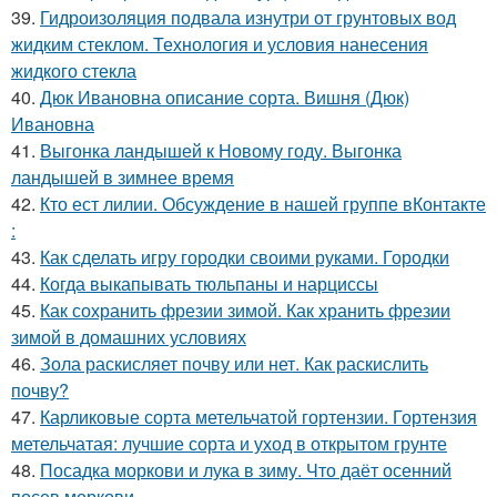
39.
Гидроизоляция подвала изнутри от грунтовых вод
жидким стеклом. Технология и условия нанесения
жидкого стекла
40.
Дюк Ивановна описание сорта. Вишня (Дюк)
Ивановна
41.
Выгонка ландышей к Новому году. Выгонка
ландышей в зимнее время
42.
Кто ест лилии. Обсуждение в нашей группе вКонтакте
:
43.
Как сделать игру городки своими руками. Городки
44.
Когда выкапывать тюльпаны и нарциссы
45.
Как сохранить фрезии зимой. Как хранить фрезии
зимой в домашних условиях
46.
Зола раскисляет почву или нет. Как раскислить
почву?
47.
Карликовые сорта метельчатой гортензии. Гортензия
метельчатая: лучшие сорта и уход в открытом грунте
48.
Посадка моркови и лука в зиму. Что даёт осенний
посев моркови