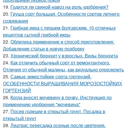
19.
Годится ли свиной навоз на роль удобрения?
20.
Груша сорт большая. Особенности сортов летнего
созревания
21.
Грибная икра с перцем болгарским. 10 отличных
рецептов сытной грибной икры
22.
Облепиха применение и способ приготовления.
Добавление статьи в новую подборку
23.
Хронический бронхит у взрослых. Виды бронхита
24.
Как отличить обычный сорт от ремонтантного.
Отличия от обычной малины, как визуально определить
25.
Самые зимостойкие сорта гортензий.
ОСОБЕННОСТИ ВЫРАЩИВАНИЯ МОРОЗОСТОЙКИХ
ГОРТЕНЗИЙ
26.
Когда вносят мочевину в почву. Инструкция по
применению удобрения "мочевина"
27.
Посев годеции в открытый грунт. Посадка в
открытый грунт
28.
Лиатрис пересадка осенью после цветения.