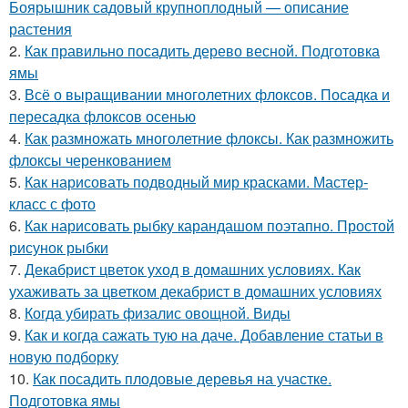
Боярышник садовый крупноплодный — описание
растения
2.
Как правильно посадить дерево весной. Подготовка
ямы
3.
Всё о выращивании многолетних флоксов. Посадка и
пересадка флоксов осенью
4.
Как размножать многолетние флоксы. Как размножить
флоксы черенкованием
5.
Как нарисовать подводный мир красками. Мастер-
класс с фото
6.
Как нарисовать рыбку карандашом поэтапно. Простой
рисунок рыбки
7.
Декабрист цветок уход в домашних условиях. Как
ухаживать за цветком декабрист в домашних условиях
8.
Когда убирать физалис овощной. Виды
9.
Как и когда сажать тую на даче. Добавление статьи в
новую подборку
10.
Как посадить плодовые деревья на участке.
Подготовка ямы