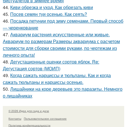
биотуалетов в зимнее время
44.
Киви обрезка и уход. Как обрезать киви
45.
Посев семян туи осенью. Как сеять?
46.
Посадка петунии под зиму семенами. Первый способ
— черенкование
47.
Аквариум растения искусственные или живые.
Аквариум по размерам Размеры аквариума с расчетом
стоимости для сборки своими руками, по чертежам из
личного опыта!
48.
Дегустационные оценки сортов яблок. Re:
Дегустация сортов (МОИП)
49.
Когда сажать нарциссы и тюльпаны. Как и когда
сажать тюльпаны и нарциссы осенью.
50.
Лишайники на коре деревьев это паразиты. Немного
о лишайниках
© 2026 Идеи для сада и дачи
Контакты
Пользовательское соглашение
Политика конфидециальности