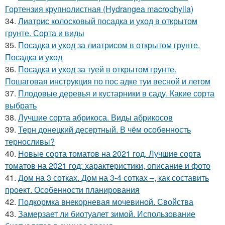
Гортензия крупнолистная (Hydrangea macrophylla)
34.
Лиатрис колосковый посадка и уход в открытом
грунте. Сорта и виды
35.
Посадка и уход за лиатрисом в открытом грунте.
Посадка и уход
36.
Посадка и уход за туей в открытом грунте.
Пошаговая инструкция по пос адке туи весной и летом
37.
Плодовые деревья и кустарники в саду. Какие сорта
выбрать
38.
Лучшие сорта абрикоса. Виды абрикосов
39.
Терн донецкий десертный. В чём особенность
терносливы?
40.
Новые сорта томатов на 2021 год. Лучшие сорта
томатов на 2021 год: характеристики, описание и фото
41.
Дом на 3 сотках. Дом на 3-4 сотках –, как составить
проект. Особенности планирования
42.
Подкормка внекорневая мочевиной. Свойства
43.
Замерзает ли биотуалет зимой. Использование