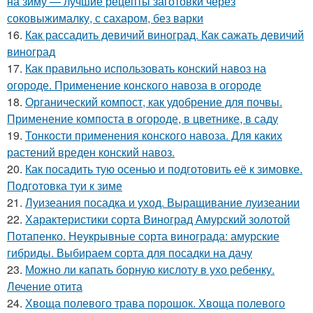
на зиму — лучшие рецепты заготовки через
соковыжималку, с сахаром, без варки
16.
Как рассадить девичий виноград. Как сажать девичий
виноград
17.
Как правильно использовать конский навоз на
огороде. Применение конского навоза в огороде
18.
Органический компост, как удобрение для почвы.
Применение компоста в огороде, в цветнике, в саду
19.
Тонкости применения конского навоза. Для каких
растений вреден конский навоз.
20.
Как посадить тую осенью и подготовить её к зимовке.
Подготовка туи к зиме
21.
Луизеания посадка и уход. Выращивание луизеании
22.
Характеристики сорта Виноград Амурский золотой
Потапенко. Неукрывные сорта винограда: амурские
гибриды. Выбираем сорта для посадки на дачу
23.
Можно ли капать борную кислоту в ухо ребенку.
Лечение отита
24.
Хвоща полевого трава порошок. Хвоща полевого